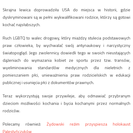
Skrajna lewica doprowadziła USA do miejsca w historii, gdzie
dyskryminowani są w pełni wykwalifikowani rodzice, którzy są gotowi
kochać najsłabszych.
Ruch LGBTQ to walec drogowy, który miażdzy stulecia podstawowych
praw człowieka, by wychwalać swój antynaukowy i narcystyczny
światopogląd. Jego zwolennicy dowiedli tego w swoich nieustających
dążeniach do wymazania kobiet ze sportu przez tzw. transów,
wyeliminowania standardów medycznych dla nieletnich z
pomieszaniem płci, unieważnienia praw rodzicielskich w edukacji
publicznej i usunięcia płci z dokumentów prawnych.
Teraz wykorzystują swoje przywileje, aby odmawiać przybranym
dzieciom możliwości kochania i bycia kochanymi przez normalnych
rodziców.
Polecamy również:
Żydowski reżim przyspiesza holokaust
Palestyńczyków