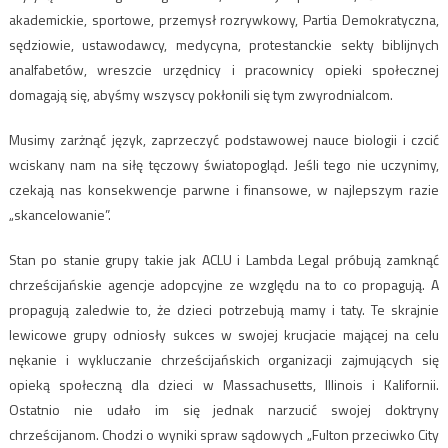
akademickie, sportowe, przemysł rozrywkowy, Partia Demokratyczna,
sędziowie, ustawodawcy, medycyna, protestanckie sekty biblijnych
analfabetów, wreszcie urzędnicy i pracownicy opieki społecznej
domagają się, abyśmy wszyscy pokłonili się tym zwyrodnialcom.
Musimy zarżnąć język, zaprzeczyć podstawowej nauce biologii i czcić
wciskany nam na siłę tęczowy światopogląd. Jeśli tego nie uczynimy,
czekają nas konsekwencje parwne i finansowe, w najlepszym razie
„skancelowanie”.
Stan po stanie grupy takie jak ACLU i Lambda Legal próbują zamknąć
chrześcijańskie agencje adopcyjne ze względu na to co propagują. A
propagują zaledwie to, że dzieci potrzebują mamy i taty. Te skrajnie
lewicowe grupy odniosły sukces w swojej krucjacie mającej na celu
nękanie i wykluczanie chrześcijańskich organizacji zajmujących się
opieką społeczną dla dzieci w Massachusetts, Illinois i Kalifornii.
Ostatnio nie udało im się jednak narzucić swojej doktryny
chrześcijanom. Chodzi o wyniki spraw sądowych „Fulton przeciwko City