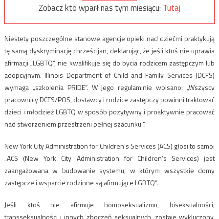
Zobacz kto wparł nas tym miesiącu:
Tutaj
Niestety poszczególne stanowe agencje opieki nad dziećmi praktykują
tę samą dyskryminację chrześcijan, deklarując, że jeśli ktoś nie uprawia
afirmacji „LGBTQ”, nie kwalifikuje się do bycia rodzicem zastępczym lub
adopcyjnym. Illinois Department of Child and Family Services (DCFS)
wymaga „szkolenia PRIDE”. W jego regulaminie wpisano: „Wszyscy
pracownicy DCFS/POS, dostawcy i rodzice zastępczy powinni traktować
dzieci i młodzież LGBTQ w sposób pozytywny i proaktywnie pracować
nad stworzeniem przestrzeni pełnej szacunku ”.
New York City Administration for Children’s Services (ACS) głosi to samo:
„ACS (New York City Administration for Children’s Services) jest
zaangażowana w budowanie systemu, w którym wszystkie domy
zastępcze i wsparcie rodzinne są afirmujące LGBTQ”.
Jeśli ktoś nie afirmuje homoseksualizmu, biseksualności,
transseksualności i innych zboczeń seksualnych, zostaje wykluczony.