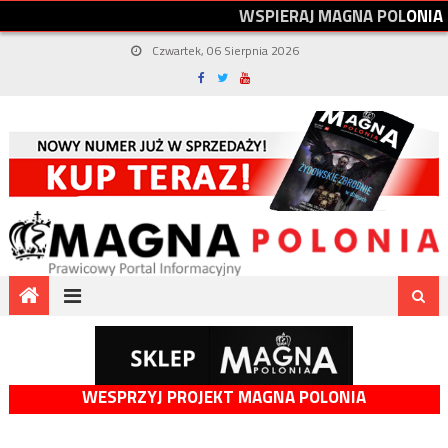
W
S
P
I
E
R
A
J
M
A
G
N
A
P
O
L
O
N
I
A
Czwartek, 06 Sierpnia 2026
WESPRZYJ PROJEKT MAGNA POLONIA