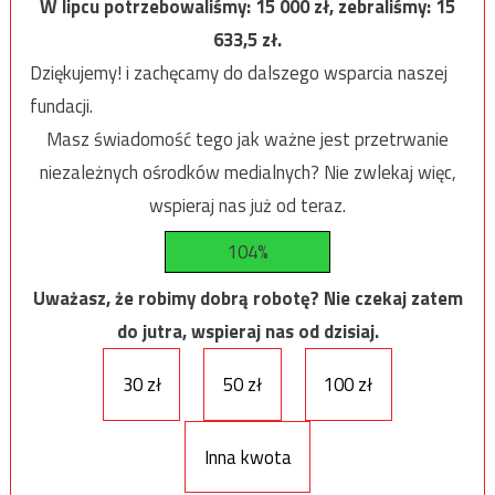
W lipcu potrzebowaliśmy:
15 000
zł, zebraliśmy:
15
633,5
zł.
Dziękujemy! i zachęcamy do dalszego wsparcia naszej
fundacji.
Masz świadomość tego jak ważne jest przetrwanie
niezależnych ośrodków medialnych? Nie zwlekaj więc,
wspieraj nas już od teraz.
104%
Uważasz, że robimy dobrą robotę? Nie czekaj zatem
do jutra, wspieraj nas od dzisiaj.
30 zł
50 zł
100 zł
Inna kwota