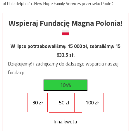
of Philadelphia” i „New Hope Family Services przeciwko Poole”.
Wspieraj Fundację Magna Polonia!
W lipcu potrzebowaliśmy:
15 000
zł, zebraliśmy:
15
633,5
zł.
Dziękujemy! i zachęcamy do dalszego wsparcia naszej
fundacji.
104%
30 zł
50 zł
100 zł
Inna kwota