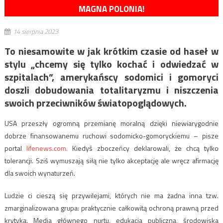
MAGNA POLONIA!
14 sierpnia 2023
To niesamowite w jak krótkim czasie od haseł w
stylu „chcemy się tylko kochać i odwiedzać w
szpitalach”, amerykańscy sodomici i gomoryci
doszli dobudowania totalitaryzmu i niszczenia
swoich przeciwników światopoglądowych.
USA przeszły ogromną przemianę moralną dzięki niewiarygodnie
dobrze finansowanemu ruchowi sodomicko-gomoryckiemu – pisze
portal
lifenews.com.
Kiedyś zboczeńcy deklarowali, że chcą tylko
tolerancji. Sziś wymuszają siłą nie tylko akceptację ale wręcz afirmację
dla swoich wynaturzeń.
Ludzie ci cieszą się przywilejami, których nie ma żadna inna tzw.
zmarginalizowana grupa: praktycznie całkowitą ochroną prawną przed
krytyką. Media głównego nurtu, edukacja publiczna, środowiska