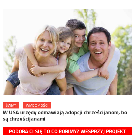
ŚWIAT
WIADOMOŚCI
W USA urzędy odmawiają adopcji chrześcijanom, bo
są chrześcijanami
PODOBA CI SIĘ TO CO ROBIMY? WESPRZYJ PROJEKT