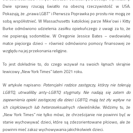
Dwie sprawy rzucają światło na obecną rzeczywistość w USA.
Pokazują, że „prawa LGBT” i Pierwsza Poprawka po prostu nie mogą ze
sobą współistnieć. W Massachusetts katolickiej parze Mike’owi i Kitty
Burke odmówiono udzielenia zasiłku opiekuńczego z uwagi za to, że
nie popierają sodomitów. W Oregonie Jessice Bates – owdowiałej
matce pięciorga dzieci – również odmówiono pomocy finansowej ze
względu na jej przekonania religijne.
To jest dokładnie to, do czego wzywał na swoich łąmach skrajnie
lewicowy „New York Times” latem 2021 roku.
W artykule napisano:
Potencjalni rodzice zastępczy, którzy nie tolerują
LGBTQ, utrwaliliby anty-LGBTQ stygmaty. Nie nadają się zatem do
zapewnienia opieki zastępczej dla dzieci LGBTQ, mają też zły wpływ na
ich cispłciowych lub heteroseksualnych rówieśników.
Widzimy tu, że
„New York Times” nie tylko mówi, że chrześcijanie nie powinni być w
stanie wychowywać dzieci, które są zdezorientowane płciowo, ale że
powinni mieć zakaz wychowywania jakichkolwiek dzieci.