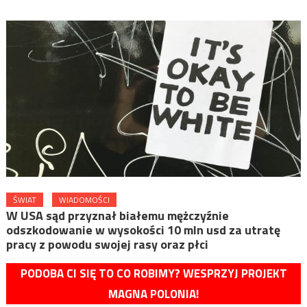
ŚWIAT
WIADOMOŚCI
W USA sąd przyznał białemu mężczyźnie
odszkodowanie w wysokości 10 mln usd za utratę
pracy z powodu swojej rasy oraz płci
PODOBA CI SIĘ TO CO ROBIMY? WESPRZYJ PROJEKT
MAGNA POLONIA!