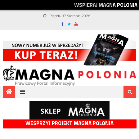
W
S
P
I
E
R
A
J
M
A
G
N
A
P
O
L
O
N
I
A
Piątek, 07 Sierpnia 2026
WESPRZYJ PROJEKT MAGNA POLONIA