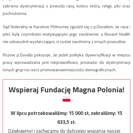
zabrania dyskryminacji z powodu rasy, koloru skóry, religii, płci oraz
pochodzenia.
Sąd federalny w Karolinie Północnej zgodził się z p.Duvallem, że rasa i
płeć były czynnikami motywującymi jego zwolnienie, a Novant Health
nie udowodnił wystarczająco, iż został zwolniony z innych powodów.
Pozew p.Duvalla pokazuje, że jeżeli polityka dywersyfikacji w miejscu
pracy wprowadzana jest nieprawidłowo, prowadzi do dyskryminacji
innych grup na rzecz promowaniamniejszości demograficznych.
Wspieraj Fundację Magna Polonia!
W lipcu potrzebowaliśmy:
15 000
zł, zebraliśmy:
15
633,5
zł.
Dziękujemy! i zachęcamy do dalszego wsparcia naszej