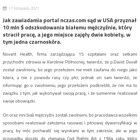
17 listopada 2021
Jak zawiadamia portal nczas.com sąd w USA przyznał
10 mln $ odszkodowania białemu mężczyźnie, który
stracił pracę, a jego miejsce zajęły dwie kobiety, w
tym jedna czarnoskóra.
Novant Health, firma zarządzająca 15 szpitalami oraz setkami
przychodni zdrowia w Karolinie Północnej, twierdzi, że p.David Duvall
został zwolniony, bo jego przełożeni nie mieli zaufania do niego jako
lidera, a nie z powodu rasy czy płci, jednak on sam twierdzi, że
informując go o zwolnieniu, jego przełożeni podkreślili, że nie ma to
związku z tym, jak wykonywał swoją pracę, i że sumiennie realizował
swoje obowiązki.
On oraz inni biali mężczyźni zostali zwolnieni, bo pracodawca wszelkimi
sposobami realizował założenia rasowej i płciowej dywersyfikacji w
pracy, by móc pochwalić się wynikami w tym zakresie, ale w jego
przypadku doszło do złamania Civil Rights Act z 1964 roku, który