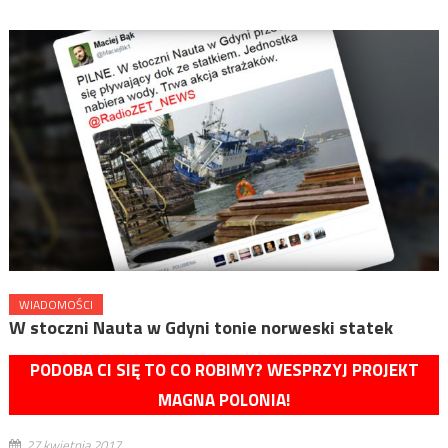
WIADOMOŚCI
W stoczni Nauta w Gdyni tonie norweski statek
PODOBA CI SIĘ TO CO ROBIMY? WESPRZYJ PROJEKT
MAGNA POLONIA!
27 kwietnia 2017