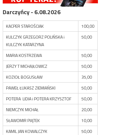
Darczyńcy - 6.08.2026
KACPER STAROŚCIAK
100,00
KULCZYK GRZEGORZ POLIŃSKA i
50,00
KULCZYK KATARZYNA
MARIA KOSTRZEWA
50,00
JERZY T MICHAJŁOWICZ
50,00
KOZIOŁ BOGUSŁAW
35,00
PAWEŁ ŁUKASZ ZIEMIAŃSKI
50,00
POTERA LIDIA i POTERA KRZYSZTOF
50,00
NIEMCZYK MICHAŁ
20,00
SŁAWOMIR PIĄTEK
10,00
KAMIL JAN KOWALCZYK
50,00