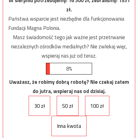
W sierpniu potrzebujemy:
16 500
zł, zebraliśmy:
1351
zł.
Państwa wsparcie jest niezbędne dla funkcjonowania
Fundacji Magna Polonia.
Masz świadomość tego jak ważne jest przetrwanie
niezależnych ośrodków medialnych? Nie zwlekaj więc,
wspieraj nas już od teraz.
8%
Uważasz, że robimy dobrą robotę? Nie czekaj zatem
do jutra, wspieraj nas od dzisiaj.
30 zł
50 zł
100 zł
Inna kwota