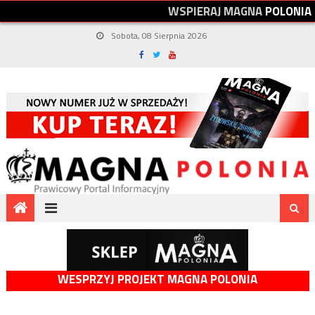
W
S
P
I
E
R
A
J
M
A
G
N
A
P
O
L
O
N
I
A
Sobota, 08 Sierpnia 2026
WESPRZYJ PROJEKT MAGNA POLONIA