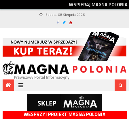
W
S
P
I
E
R
A
J
M
A
G
N
A
P
O
L
O
N
I
A
Sobota, 08 Sierpnia 2026
WESPRZYJ PROJEKT MAGNA POLONIA