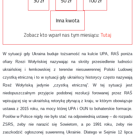
30 zł
50 zł
100 zł
Inna kwota
Zobacz kto wparł nas tym miesiącu:
Tutaj
W sytuacji gdy Ukraina buduje tożsamość na kulcie UPA, RAŚ poniża
ofiary Rzezi Wołyńskiej nazywając na skróty przesiedlenie ludności
ukraińskiej i łemkowskiej z terenów niesuwerennej Polski Ludowej
czystką etniczną i to w sytuacji gdy ukraińscy historycy często nazywają
Rzeź Wołyńską jedynie „czystką etniczną”. W tej sytuacji jest
niedopuszczalnym przyjęcie podobnej rezolucji forowanej przez RAŚ
wpisującej się w ukraińską retorykę płynącą z kraju, w którym obowiązuje
ustawa z 2015 roku, na mocy której UPA i OUN to bohaterskie formacje.
Posłów w Polsce nigdy nie było stać na odpowiednią ustawę – do rozpadu
ZSRS, żeby nie narazić się Sowietom, a po 1991 roku, żeby nie
zaszkodzić ogłoszonej suwerenną Ukrainie. Dlatego w Sejmie 12 lipca