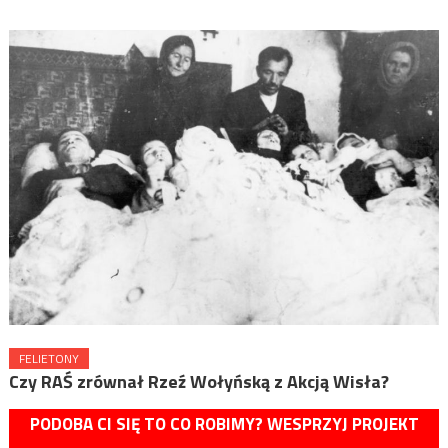
FELIETONY
Czy RAŚ zrównał Rzeź Wołyńską z Akcją Wisła?
PODOBA CI SIĘ TO CO ROBIMY? WESPRZYJ PROJEKT