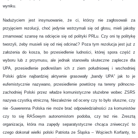
wyniku.
Nadużyciem jest insynuowanie, że ci, którzy nie zagłosowali za
przyjęciem rezolucji, choć jedynie wstrzymali się od głosu, mieli jakoby
zmarnować szansę na odcięcie się od polityki PRLu. Czy oni tę politykę
tworzyli, żeby musieli się od niej odcinać? Poza tym rezolucja jest już z
założenia do kosza, bo przesiedlenie ludności, której spora część z
wyboru lub z przymusu, ale jednak stanowiła skuteczne zaplecze dla
UPA, przesiedlenie podkreślam ich z ziem południowej i wschodniej
Polski gdzie najbardziej aktywnie grasowały „bandy UPA” jak to je
eufemistycznie nazywano, przesiedlenie powtórzę na tereny północno-
zachodniej Polski przez władze komunistyczne służebne wobec ZSRS
nazywa czystką etniczną. Niezależnie od oceny czy to było słuszne, czy
nie -Suwerenna Polska nie może brać odpowiedzialności za komunistów
czy to się RAŚowym autonomistom podoba, czy też nie. Zresztą
organizacja, która ma zapędy separatystyczne chcąca zniweczyć to
czego dokonał wielki polski Patriota ze Śląska – Wojciech Korfanty, to