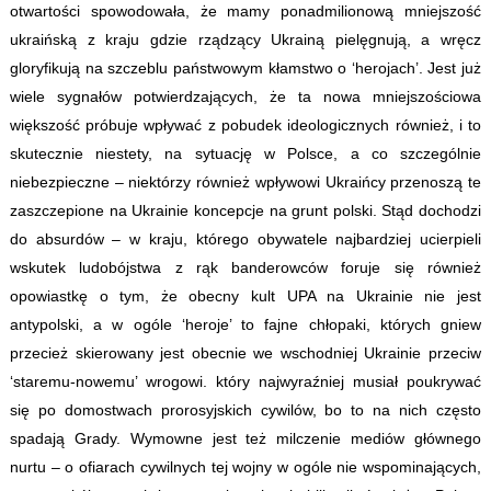
otwartości spowodowała, że mamy ponadmilionową mniejszość
ukraińską z kraju gdzie rządzący Ukrainą pielęgnują, a wręcz
gloryfikują na szczeblu państwowym kłamstwo o ‘herojach’. Jest już
wiele sygnałów potwierdzających, że ta nowa mniejszościowa
większość próbuje wpływać z pobudek ideologicznych również, i to
skutecznie niestety, na sytuację w Polsce, a co szczególnie
niebezpieczne – niektórzy również wpływowi Ukraińcy przenoszą te
zaszczepione na Ukrainie koncepcje na grunt polski. Stąd dochodzi
do absurdów – w kraju, którego obywatele najbardziej ucierpieli
wskutek ludobójstwa z rąk banderowców foruje się również
opowiastkę o tym, że obecny kult UPA na Ukrainie nie jest
antypolski, a w ogóle ‘heroje’ to fajne chłopaki, których gniew
przecież skierowany jest obecnie we wschodniej Ukrainie przeciw
‘staremu-nowemu’ wrogowi. który najwyraźniej musiał poukrywać
się po domostwach prorosyjskich cywilów, bo to na nich często
spadają Grady. Wymowne jest też milczenie mediów głównego
nurtu – o ofiarach cywilnych tej wojny w ogóle nie wspominających,