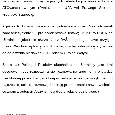
za to wokół rannych i wymagających rehabilitacji również w Polsce
ATOwcach, w tym również z neoUPA vel Prawego Sektora,
kreujących aureolę.
A jakież to Polacy Kresowianie, potomkowie ofiar Rzezi otrzymali
zadośćuczynienie? – pro banderowską ustawę, kult UPA i OUN na
Ukrainie. I jakoś nie słyszę, żeby RAŚ potępił tę ustawę przyjętą
przez Werchowną Radę w 2015 roku, czy też odniósł się krytycznie
do ogłoszenia niedawno 2017 rokiem UPA na Wołyniu.
Skoro tak Polskę i Polaków ukochali sobie Ukraińcy jako kraj
docelowy – gdy rozpoczyna się rozmowa na argumenty o bardzo
niechlubnej przeszłości, w której udziału przecież nie mogli mieć, to
najczęściej ucinają rozmowę i blokują permanentnie nawet w sieci –
co znam z autopsji. A czy istnieją dobre relacje bez dialogu?
Jolanta Lamprecht