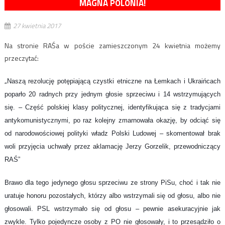
MAGNA POLONIA!
27 kwietnia 2017
Na stronie RAŚa w poście zamieszczonym 24 kwietnia możemy
przeczytać:
„
Naszą rezolucję potępiającą czystki etniczne na Łemkach i Ukraińcach
poparło 20 radnych przy jednym głosie sprzeciwu i 14 wstrzymujących
się. – Część polskiej klasy politycznej, identyfikująca się z tradycjami
antykomunistycznymi, po raz kolejny zmarnowała okazję, by odciąć się
od narodowościowej polityki władz Polski Ludowej – skomentował brak
woli przyjęcia uchwały przez aklamację Jerzy Gorzelik, przewodniczący
RAŚ”
Brawo dla tego jedynego głosu sprzeciwu ze strony PiSu, choć i tak nie
uratuje honoru pozostałych, którzy albo wstrzymali się od głosu, albo nie
głosowali. PSL wstrzymało się od głosu – pewnie asekuracyjnie jak
zwykle. Tylko pojedyncze osoby z PO nie głosowały, i to przesądziło o