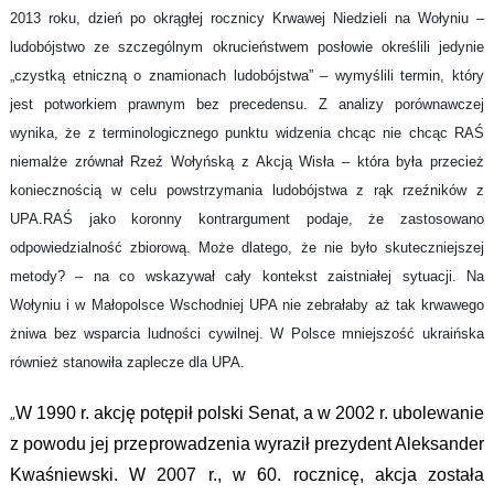
2013 roku, dzień po okrągłej rocznicy Krwawej Niedzieli na Wołyniu –
ludobójstwo ze szczególnym okrucieństwem posłowie określili jedynie
„czystką etniczną o znamionach ludobójstwa” – wymyślili termin, który
jest potworkiem prawnym bez precedensu. Z analizy porównawczej
wynika, że z terminologicznego punktu widzenia chcąc nie chcąc RAŚ
niemalże zrównał Rzeź Wołyńską z Akcją Wisła – która była przecież
koniecznością w celu powstrzymania ludobójstwa z rąk rzeźników z
UPA.RAŚ jako koronny kontrargument podaje, że zastosowano
odpowiedzialność zbiorową. Może dlatego, że nie było skuteczniejszej
metody? – na co wskazywał cały kontekst zaistniałej sytuacji. Na
Wołyniu i w Małopolsce Wschodniej UPA nie zebrałaby aż tak krwawego
żniwa bez wsparcia ludności cywilnej. W Polsce mniejszość ukraińska
również stanowiła zaplecze dla UPA.
„
W 1990 r. akcję potępił polski Senat, a w 2002 r. ubolewanie
z powodu jej przeprowadzenia wyraził prezydent Aleksander
Kwaśniewski. W 2007 r., w 60. rocznicę, akcja została