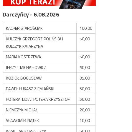
Darczyńcy - 6.08.2026
KACPER STAROŚCIAK
100,00
KULCZYK GRZEGORZ POLIŃSKA i
50,00
KULCZYK KATARZYNA
MARIA KOSTRZEWA
50,00
JERZY T MICHAJŁOWICZ
50,00
KOZIOŁ BOGUSŁAW
35,00
PAWEŁ ŁUKASZ ZIEMIAŃSKI
50,00
POTERA LIDIA i POTERA KRZYSZTOF
50,00
NIEMCZYK MICHAŁ
20,00
SŁAWOMIR PIĄTEK
10,00
KAMIL JAN KOWALCZYK
50,00