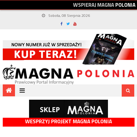
W
S
P
I
E
R
A
J
M
A
G
N
A
P
O
L
O
N
I
A
Sobota, 08 Sierpnia 2026
WESPRZYJ PROJEKT MAGNA POLONIA