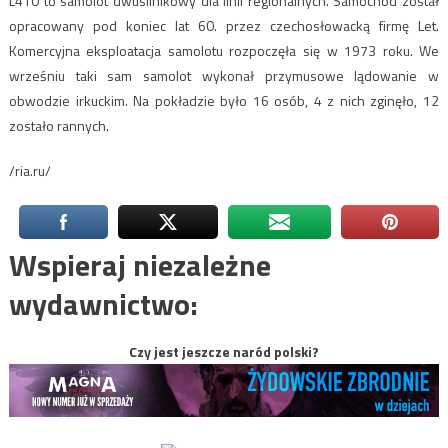
L410 to samolot dwusilnikowy dla linii regionalnych. Samochód został
opracowany pod koniec lat 60. przez czechosłowacką firmę Let.
Komercyjna eksploatacja samolotu rozpoczęła się w 1973 roku. We
wrześniu taki sam samolot wykonał przymusowe lądowanie w
obwodzie irkuckim. Na pokładzie było 16 osób, 4 z nich zginęło, 12
zostało rannych.
/ria.ru/
Wspieraj niezależne
wydawnictwo:
Czy jest jeszcze naród polski?