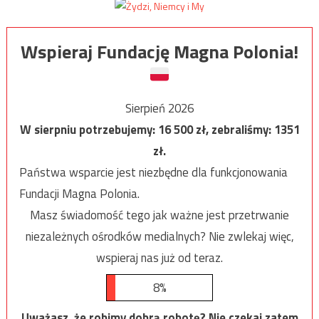
Wspieraj Fundację Magna Polonia!
Sierpień 2026
W sierpniu potrzebujemy:
16 500
zł, zebraliśmy:
1351
zł.
Państwa wsparcie jest niezbędne dla funkcjonowania
Fundacji Magna Polonia.
Masz świadomość tego jak ważne jest przetrwanie
niezależnych ośrodków medialnych? Nie zwlekaj więc,
wspieraj nas już od teraz.
8%
Uważasz, że robimy dobrą robotę? Nie czekaj zatem