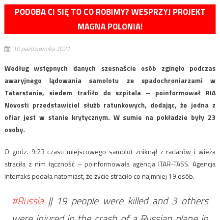
PODOBA CI SIĘ TO CO ROBIMY? WESPRZYJ PROJEKT
MAGNA POLONIA!
10 października 2021
Według wstępnych danych szesnaście osób zginęło podczas
awaryjnego lądowania samolotu ze spadochroniarzami w
Tatarstanie, siedem trafiło do szpitala – poinformował RIA
Novosti przedstawiciel służb ratunkowych, dodając, że jedna z
ofiar jest w stanie krytycznym. W sumie na pokładzie były 23
osoby.
O godz. 9:23 czasu miejscowego samolot zniknął z radarów i wieża
straciła z nim łączność – poinformowała agencja ITAR-TASS. Agencja
Interfaks podała natomiast, że życie straciło co najmniej 19 osób.
#Russia
|| 19 people were killed and 3 others
were injured in the crash of a Russian plane in