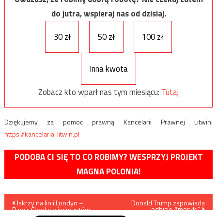
do jutra, wspieraj nas od dzisiaj.
30 zł
50 zł
100 zł
Inna kwota
Zobacz kto wparł nas tym miesiącu:
Tutaj
Dziękujemy za pomoc prawną Kancelarii Prawnej Litwin:
https://kancelaria-litwin.pl
PODOBA CI SIĘ TO CO ROBIMY? WESPRZYJ PROJEKT
MAGNA POLONIA!
Nawigacja
Iskrzy na linii Londyn –
Donald Trump zapowiada
„odbicie Ameryki”
Paryż. Chodzi o imigrantów