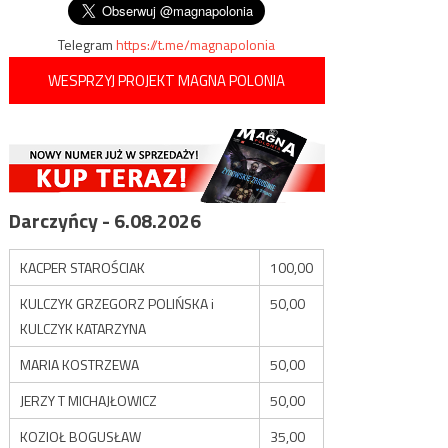
wpisu
Telegram
https://t.me/magnapolonia
WESPRZYJ PROJEKT MAGNA POLONIA
Darczyńcy - 6.08.2026
KACPER STAROŚCIAK
100,00
KULCZYK GRZEGORZ POLIŃSKA i
50,00
KULCZYK KATARZYNA
MARIA KOSTRZEWA
50,00
JERZY T MICHAJŁOWICZ
50,00
KOZIOŁ BOGUSŁAW
35,00