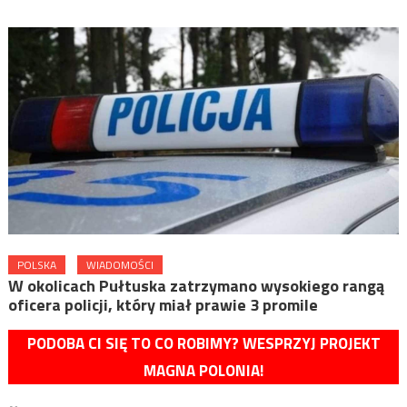
POLSKA
WIADOMOŚCI
W okolicach Pułtuska zatrzymano wysokiego rangą
oficera policji, który miał prawie 3 promile
PODOBA CI SIĘ TO CO ROBIMY? WESPRZYJ PROJEKT
MAGNA POLONIA!