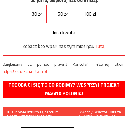
do jutra, wspieraj nas od dzisiaj.
30 zł
50 zł
100 zł
Inna kwota
Zobacz kto wparł nas tym miesiącu:
Tutaj
Dziękujemy za pomoc prawną Kancelarii Prawnej Litwin:
https://kancelaria-litwin.pl
PODOBA CI SIĘ TO CO ROBIMY? WESPRZYJ PROJEKT
MAGNA POLONIA!
Nawigacja
Talibowie szturmują centrum
Włochy: Władze Ostii za
zaszczepienie się proponują…
Heratu i są bliscy przejęcia
lody
wpisu
całkowitej kontroli nad
miastem