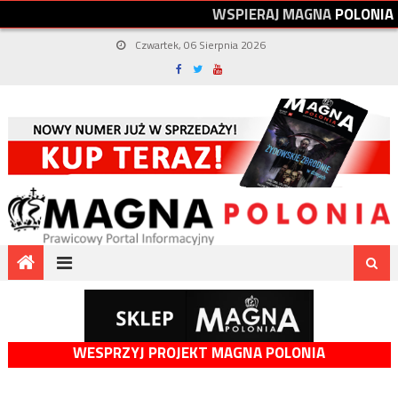
W
S
P
I
E
R
A
J
M
A
G
N
A
P
O
L
O
N
I
A
Czwartek, 06 Sierpnia 2026
WESPRZYJ PROJEKT MAGNA POLONIA