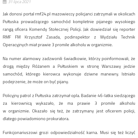
31 lipca 2021
Jak donosi portal rmf24.pl mazowieccy policjanci zatrzymali w okolicach
Pułtuska prowadzącego samochód kompletnie pijanego wysokiego
rangą oficera Komendy Stołecznej Policji. Jak dowiedział się reporter
RMF FM Krzysztof Zasada, podinspektor z Wydziału Technik
Operacyjnych miał prawie 3 promile alkoholu w organizmie.
Na numer alarmowy zadzwonili świadkowie, którzy poinformowali, że
drogą między Różanem a Pułtuskiem w stronę Warszawy jedzie
samochód, którego kierowca wykonuje dziwne manewry. Istniało
podejrzenie, że może on być pijany.
Policyjny patrol z Pułtuska zatrzymał opla. Badanie 46-latka siedzącego
za kierownicą wykazało, że ma prawie 3 promile alkoholu
w organizmie. Okazało się też, że zatrzymany jest oficerem policji,
dlatego powiadomiono prokuratora.
Funkcjonariuszowi grozi odpowiedzialność karna. Musi się też liczyć