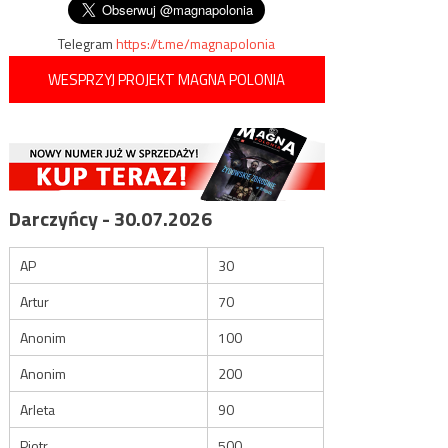
Telegram
https://t.me/magnapolonia
WESPRZYJ PROJEKT MAGNA POLONIA
Darczyńcy - 30.07.2026
AP
30
Artur
70
Anonim
100
Anonim
200
Arleta
90
Piotr
500