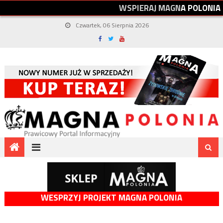
W
S
P
I
E
R
A
J
M
A
G
N
A
P
O
L
O
N
I
A
Czwartek, 06 Sierpnia 2026
WESPRZYJ PROJEKT MAGNA POLONIA