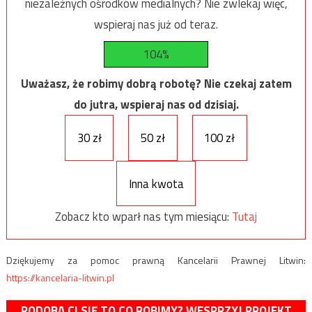
niezależnych ośrodków medialnych? Nie zwlekaj więc,
wspieraj nas już od teraz.
104%
Uważasz, że robimy dobrą robotę? Nie czekaj zatem
do jutra, wspieraj nas od dzisiaj.
30 zł
50 zł
100 zł
Inna kwota
Zobacz kto wparł nas tym miesiącu:
Tutaj
Dziękujemy za pomoc prawną Kancelarii Prawnej Litwin:
https://kancelaria-litwin.pl
PODOBA CI SIĘ TO CO ROBIMY? WESPRZYJ PROJEKT