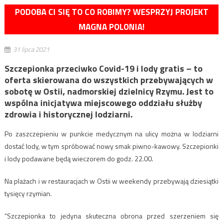
PODOBA CI SIĘ TO CO ROBIMY? WESPRZYJ PROJEKT
MAGNA POLONIA!
31 lipca 2021
Szczepionka przeciwko Covid-19 i lody gratis – to
oferta skierowana do wszystkich przebywających w
sobotę w Ostii, nadmorskiej dzielnicy Rzymu. Jest to
wspólna inicjatywa miejscowego oddziału służby
zdrowia i historycznej lodziarni.
Po zaszczepieniu w punkcie medycznym na ulicy można w lodziarni
dostać lody, w tym spróbować nowy smak piwno-kawowy. Szczepionki
i lody podawane będą wieczorem do godz. 22.00.
Na plażach i w restauracjach w Ostii w weekendy przebywają dziesiątki
tysięcy rzymian.
“Szczepionka to jedyna skuteczna obrona przed szerzeniem się