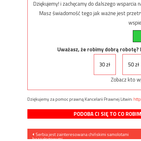
Dziękujemy! i zachęcamy do dalszego wsparcia na
Masz świadomość tego jak ważne jest przetrw
wspie
Uważasz, że robimy dobrą robotę? Ni
30 zł
50 zł
Zobacz kto w
Dziękujemy za pomoc prawną Kancelarii Prawnej Litwin:
http
PODOBA CI SIĘ TO CO ROBI
Nawigacja
Serbia jest zainteresowana chińskimi samolotami
bezzałogowymi