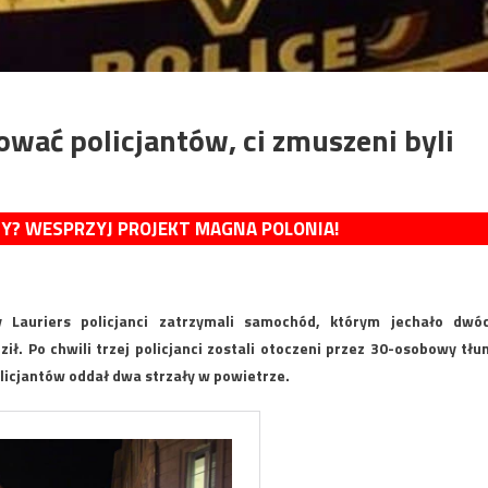
ować policjantów, ci zmuszeni byli
MY? WESPRZYJ PROJEKT MAGNA POLONIA!
y Lauriers policjanci zatrzymali samochód, którym jechało dwó
ił. Po chwili trzej policjanci zostali otoczeni przez 30-osobowy tłu
policjantów oddał dwa strzały w powietrze.