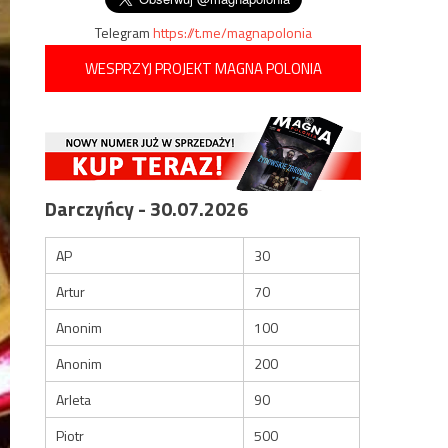
Telegram
https://t.me/magnapolonia
WESPRZYJ PROJEKT MAGNA POLONIA
Darczyńcy - 30.07.2026
AP
30
Artur
70
Anonim
100
Anonim
200
Arleta
90
Piotr
500