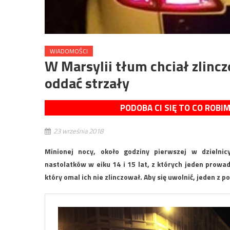
WIADOMOŚCI
W Marsylii tłum chciał zlincz
oddać strzały
PODOBA CI SIĘ TO CO ROBI
23 września 2018
Minionej nocy, około godziny pierwszej w dzielnic
nastolatków w eiku 14 i 15 lat, z których jeden prowadz
który omal ich nie zlinczował. Aby się uwolnić, jeden z 