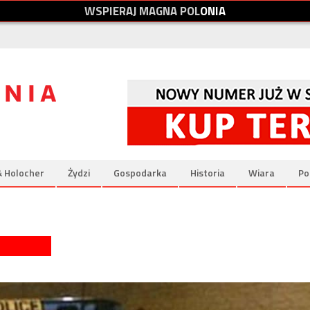
W
S
P
I
E
R
A
J
M
A
G
N
A
P
O
L
O
N
I
A
& Holocher
Żydzi
Gospodarka
Historia
Wiara
Po