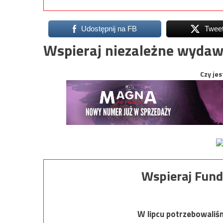
Udostępnij na FB
Twee
Wspieraj niezależne wydaw
Czy jes
Wspieraj Fund
W lipcu potrzebowaliś