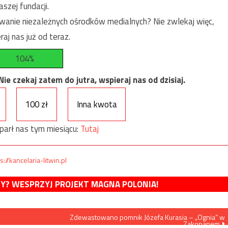
szej fundacji.
anie niezależnych ośrodków medialnych? Nie zwlekaj więc,
raj nas już od teraz.
104%
e czekaj zatem do jutra, wspieraj nas od dzisiaj.
100 zł
Inna kwota
parł nas tym miesiącu:
Tutaj
s://kancelaria-litwin.pl
MY? WESPRZYJ PROJEKT MAGNA POLONIA!
Zdewastowano pomnik Józefa Kurasia – „Ognia” w
Zakopanem