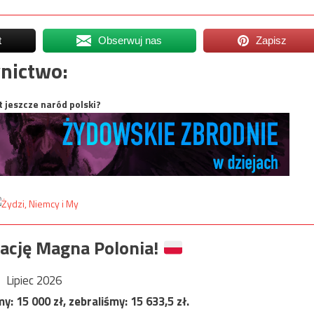
t
Obserwuj nas
Zapisz
nictwo:
t jeszcze naród polski?
ację Magna Polonia!
Lipiec 2026
my:
15 000
zł, zebraliśmy:
15 633,5
zł.