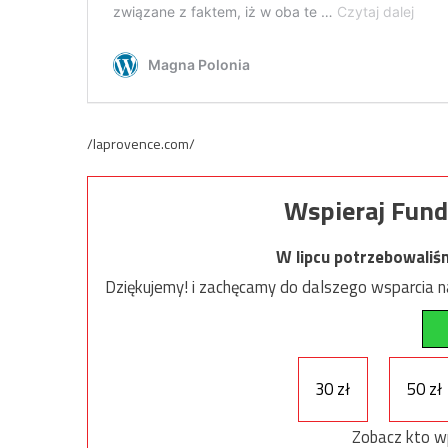
/laprovence.com/
Wspieraj Fund
W lipcu potrzebowaliś
Dziękujemy! i zachęcamy do dalszego wsparcia na
30 zł
50 zł
Zobacz kto w