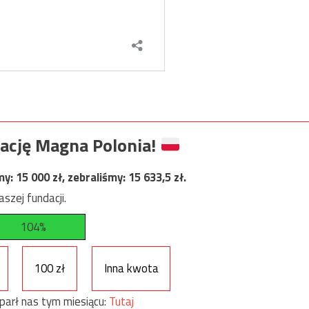
ację Magna Polonia!
my:
15 000
zł, zebraliśmy:
15 633,5
zł.
szej fundacji.
104%
100 zł
Inna kwota
parł nas tym miesiącu:
Tutaj