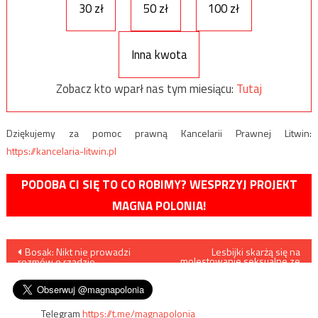
30 zł
50 zł
100 zł
Inna kwota
Zobacz kto wparł nas tym miesiącu:
Tutaj
Dziękujemy za pomoc prawną Kancelarii Prawnej Litwin:
https://kancelaria-litwin.pl
PODOBA CI SIĘ TO CO ROBIMY? WESPRZYJ PROJEKT
MAGNA POLONIA!
Nawigacja
Bosak: Nikt nie prowadzi
Lesbijki skarżą się na
molestowanie seksualne ze
rozmów o rządzie
strony lewicowych
wpisu
technicznym
transpłciowych aktywistów
Telegram
https://t.me/magnapolonia