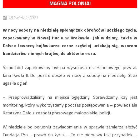
MAGNA POLONIA!
18 kwietnia 2021
W nocy soboty na niedzielę spłonął żuk obrońców ludzkiego życia,
zaparkowany w Nowej Hucie w Krakowie. Jak widzimy, także w
Polsce lewaccy bojówkarze coraz częściej uciekają się, wzorem
bandziorów z innych krajów, do aktów terroru.
Samochód zaparkowany był na wysokości os. Handlowego przy al.
Jana Pawła II. Do pożaru doszło w nocy z soboty na niedzielę. Straż
ugasiła ogień.
– Przeprowadziliśmy na miejscu oględziny. Sprawdzamy, czy jest
monitoring, który wykorzystamy podczas postępowania – powiedziała
Katarzyna Cisło z zespołu prasowego małopolskiej policji.
W niedzielę po południu zawiadomienie w sprawie zamierza złożyć
Fundacja Pro – prawo do życia. – To nie pierwszy taki przypadek –