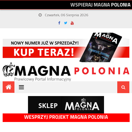
W
S
P
I
E
R
A
J
M
A
G
N
A
P
O
L
O
N
I
A
Czwartek, 06 Sierpnia 2026
WESPRZYJ PROJEKT MAGNA POLONIA