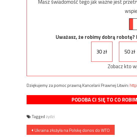
Masz świadomość tego jak ważne jest przetrw
wspie
Uważasz, że robimy dobrą robotę? Ni
30 zł
50 zł
Zobacz kto w
Dziękujemy za pomoc prawną Kancelarii Prawnej Litwin:
http
PODOBA CI SIĘ TO CO ROBI
Tagged
żydzi
Nawigacja
Ukraina złożyła na Polskę donos do WTO