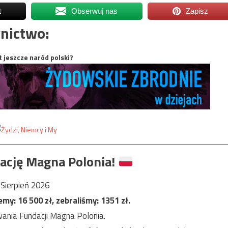
t
Obserwuj nas
Zapisz
nictwo:
t jeszcze naród polski?
ację Magna Polonia!
Sierpień 2026
jemy:
16 500
zł, zebraliśmy:
1351
zł.
ania Fundacji Magna Polonia.