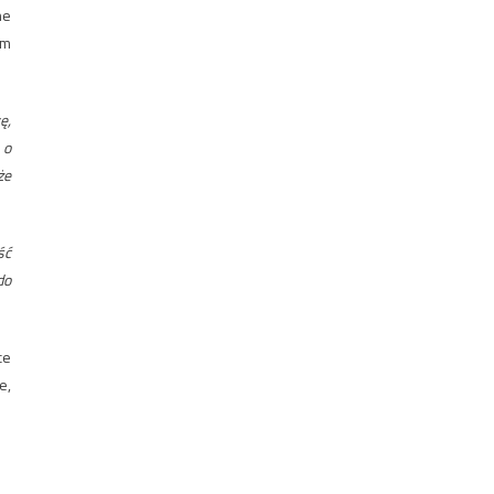
ne
am
ę,
 o
że
ść
do
ce
e,