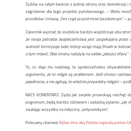
Żydów na całym świecie z jednej strony oraz demokracji i
zagrożenie dla tego projektu państwowego. – Wielu moich
przodków i mówią: „Ten rząd uczynił mnie bezdomnym” – po
Zakonnik wyznał, że osobiście bardzo współczuje obu stron
że twoja potrzeba bezpieczeństwa jest zaspokajana przez u
wolność terroryzuje ludzi, którzy wciąż mają Shoah w kościach
o tym mówić. Obie strony nałożyły na siebie „płaszcz ofiary” 
To, co daje mu nadzieję, to społeczeństwo obywatelskie
argumentu, że to religie są problemem. Jeśli chcesz rozmawi
pojednania, a nie agitują, to właśnie przywódcy religijni
– podk
NAZS KOMENTARZ: Żydzi jak zwykle prowokują niechęć do 
pogromom, będą bardzo zdziwieni i zadadzą pytanie: „jak d
zwalając wszystko na mityczny „antysemityzm”.
Polecamy również:
Kijów chce aby Polska zapisała pomoc U