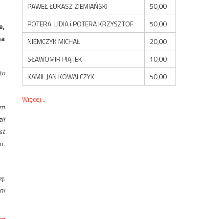
PAWEŁ ŁUKASZ ZIEMIAŃSKI
50,00
POTERA LIDIA i POTERA KRZYSZTOF
50,00
e,
na
NIEMCZYK MICHAŁ
20,00
SŁAWOMIR PIĄTEK
10,00
to
KAMIL JAN KOWALCZYK
50,00
Więcej...
em
ił
st
o.
ą,
ni