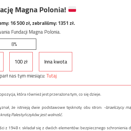
ację Magna Polonia!
jemy:
16 500
zł, zebraliśmy:
1351
zł.
ania Fundacji Magna Polonia.
8%
100 zł
Inna kwota
parł nas tym miesiącu:
Tutaj
ozycja, która również jest przerażona tym, co się dzieje.
zyznał, że istnieją dwie podstawowe tęsknoty obu stron:
-Izraelczycy ma
sknotą Palestyńczyków jest wolność.
ości z 1948 r. składał się z dwóch elementów: bezpiecznego schronienia d