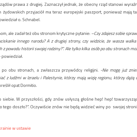
 rządów prawa z drugiej. Zaznaczył jednak, że obecny rząd stanowi wyraź
 żydowskich przyjaciół ma teraz europejski paszport, ponieważ mają t
wiedział o. Schnabel.
om, ale zadał też obu stronom krytyczne pytanie:
–Czy zdajesz sobie spraw
ciskanie innego narodu? A z drugiej strony, czy widzicie, że wasza walka
 z powodu historii swojej rodziny?”. Ale tylko kilka osób po obu stronach mo
–
powiedział.
 po obu stronach, a zwłaszcza przywódcy religijni.
-Nie mogę już znie
ać z ludźmi w Izraelu i Palestynie, którzy mają wizję regionu, którzy dążą 
reślił opat Dormitio.
siebie. W przyszłości, gdy znów usłyszą głośne hep! hep! towarzyszą
o tego doszło?”. Oczywiście znów nie będą widzieć winy po swojej stroni
krainie w ustawie