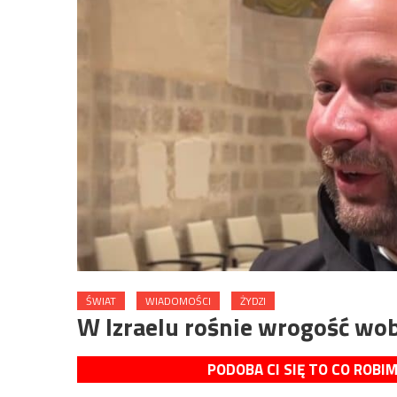
ŚWIAT
WIADOMOŚCI
ŻYDZI
W Izraelu rośnie wrogość wob
PODOBA CI SIĘ TO CO ROBI