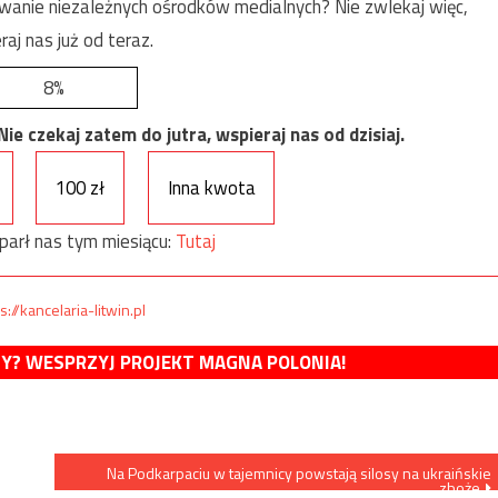
anie niezależnych ośrodków medialnych? Nie zwlekaj więc,
raj nas już od teraz.
8%
e czekaj zatem do jutra, wspieraj nas od dzisiaj.
100 zł
Inna kwota
parł nas tym miesiącu:
Tutaj
s://kancelaria-litwin.pl
MY? WESPRZYJ PROJEKT MAGNA POLONIA!
Na Podkarpaciu w tajemnicy powstają silosy na ukraińskie
zboże