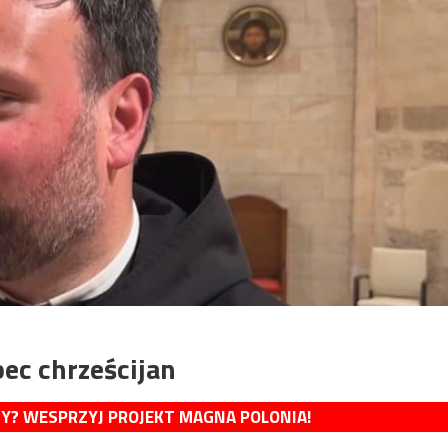
ec chrześcijan
MY? WESPRZYJ PROJEKT MAGNA POLONIA!