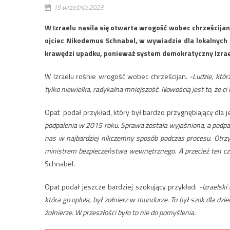
19 września 2023
W Izraelu nasila się otwarta wrogość wobec chrześcijan
ojciec Nikodemus Schnabel, w wywiadzie dla lokalnych 
krawędzi upadku, ponieważ system demokratyczny Izrae
W Izraelu rośnie wrogość wobec chrześcijan.
-Ludzie, któ
tylko niewielka, radykalna mniejszość. Nowością jest to, że ci 
Opat podał przykład, który był bardzo przygnębiający dla 
podpalenia w 2015 roku. Sprawa została wyjaśniona, a podpala
nas w najbardziej nikczemny sposób podczas procesu. Otrzy
ministrem bezpieczeństwa wewnętrznego. A przecież ten cz
Schnabel.
Opat podał jeszcze bardziej szokujący przykład:
-Izraelsk
która go opluła, był żołnierz w mundurze. To był szok dla dzie
żołnierze. W przeszłości było to nie do pomyślenia.