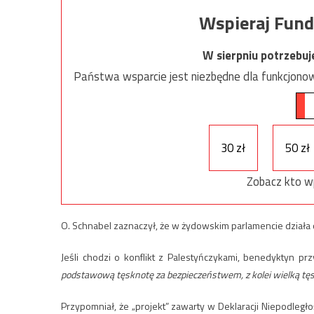
Wspieraj Fund
W sierpniu potrzebu
Państwa wsparcie jest niezbędne dla funkcjonow
30 zł
50 zł
Zobacz kto w
O. Schnabel zaznaczył, że w żydowskim parlamencie działa op
Jeśli chodzi o konflikt z Palestyńczykami, benedyktyn pr
podstawową tęsknotę za bezpieczeństwem, z kolei wielką tę
Przypomniał, że „projekt” zawarty w Deklaracji Niepodległ