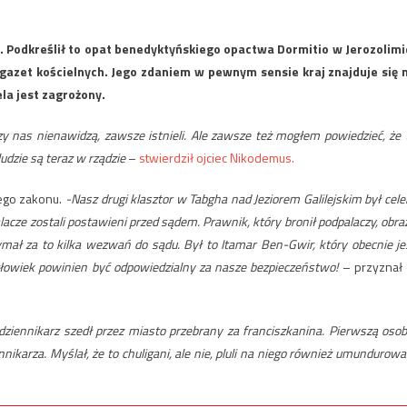
. Podkreślił to opat benedyktyńskiego opactwa Dormitio w Jerozolimi
gazet kościelnych. Jego zdaniem w pewnym sensie kraj znajduje się 
la jest zagrożony.
rzy nas nienawidzą, zawsze istnieli. Ale zawsze też mogłem powiedzieć, że 
ludzie są teraz w rządzie
–
stwierdził ojciec Nikodemus.
jego zakonu.
-Nasz drugi klasztor w Tabgha nad Jeziorem Galilejskim był cel
cze zostali postawieni przed sądem. Prawnik, który bronił podpalaczy, obraz
mał za to kilka wezwań do sądu. Był to Itamar Ben-Gwir, który obecnie je
łowiek powinien być odpowiedzialny za nasze bezpieczeństwo!
– przyznał 
i dziennikarz szedł przez miasto przebrany za franciszkanina. Pierwszą osob
nnikarza. Myślał, że to chuligani, ale nie, pluli na niego również umundurowa