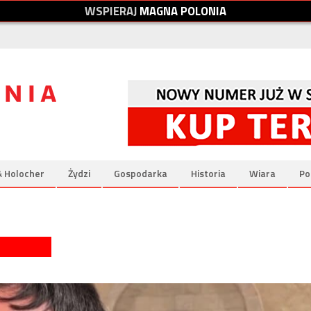
W
S
P
I
E
R
A
J
M
A
G
N
A
P
O
L
O
N
I
A
& Holocher
Żydzi
Gospodarka
Historia
Wiara
Po