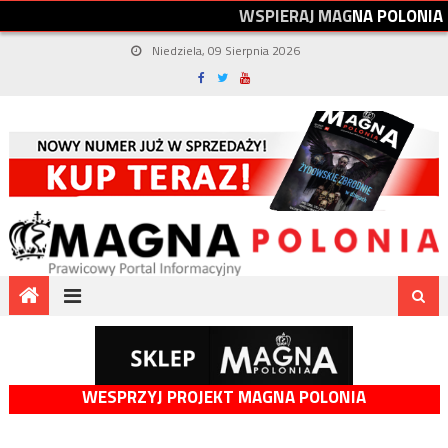
W
S
P
I
E
R
A
J
M
A
G
N
A
P
O
L
O
N
I
A
Niedziela, 09 Sierpnia 2026
WESPRZYJ PROJEKT MAGNA POLONIA