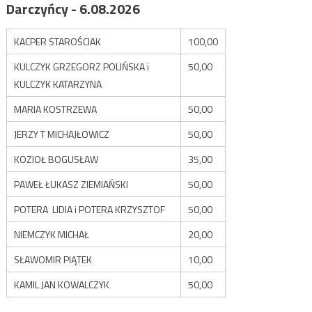
Darczyńcy - 6.08.2026
KACPER STAROŚCIAK
100,00
KULCZYK GRZEGORZ POLIŃSKA i
50,00
KULCZYK KATARZYNA
MARIA KOSTRZEWA
50,00
JERZY T MICHAJŁOWICZ
50,00
KOZIOŁ BOGUSŁAW
35,00
PAWEŁ ŁUKASZ ZIEMIAŃSKI
50,00
POTERA LIDIA i POTERA KRZYSZTOF
50,00
NIEMCZYK MICHAŁ
20,00
SŁAWOMIR PIĄTEK
10,00
KAMIL JAN KOWALCZYK
50,00