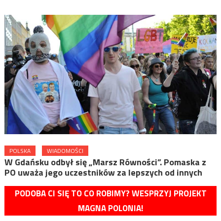
POLSKA
WIADOMOŚCI
W Gdańsku odbył się „Marsz Równości”. Pomaska z
PO uważa jego uczestników za lepszych od innych
PODOBA CI SIĘ TO CO ROBIMY? WESPRZYJ PROJEKT
MAGNA POLONIA!