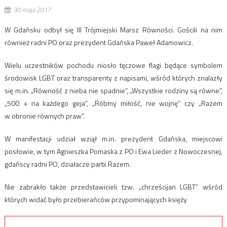
30 maja 2017
W Gdańsku odbył się III Trójmiejski Marsz Równości. Gościli na nim
również radni PO oraz prezydent Gdańska Paweł Adamowicz.
Wielu uczestników pochodu niosło tęczowe flagi będące symbolem
środowisk LGBT oraz transparenty z napisami, wśród których znalazły
się m.in. „Równość z nieba nie spadnie”, „Wszystkie rodziny są równe”,
„500 + na każdego geja”, „Róbmy miłość, nie wojnę” czy „Razem
w obronie równych praw”.
W manifestacji udział wziął m.in. prezydent Gdańska, miejscowi
posłowie, w tym Agnieszka Pomaska z PO i Ewa Lieder z Nowoczesnej,
gdańscy radni PO, działacze partii Razem.
Nie zabrakło także przedstawicieli tzw. „chrześcijan LGBT” wśród
których widać było przebierańców przypominających księży