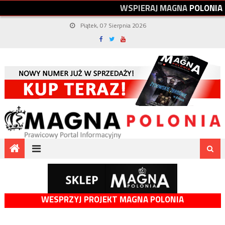
W
S
P
I
E
R
A
J
M
A
G
N
A
P
O
L
O
N
I
A
Piątek, 07 Sierpnia 2026
WESPRZYJ PROJEKT MAGNA POLONIA