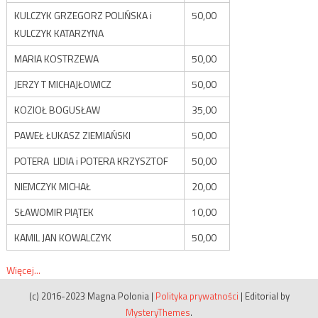
KULCZYK GRZEGORZ POLIŃSKA i
50,00
KULCZYK KATARZYNA
MARIA KOSTRZEWA
50,00
JERZY T MICHAJŁOWICZ
50,00
KOZIOŁ BOGUSŁAW
35,00
PAWEŁ ŁUKASZ ZIEMIAŃSKI
50,00
POTERA LIDIA i POTERA KRZYSZTOF
50,00
NIEMCZYK MICHAŁ
20,00
SŁAWOMIR PIĄTEK
10,00
KAMIL JAN KOWALCZYK
50,00
Więcej...
(c) 2016-2023 Magna Polonia
|
Polityka prywatności
|
Editorial by
MysteryThemes
.