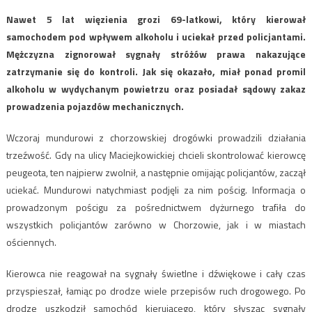
Nawet 5 lat więzienia grozi 69-latkowi, który kierował
samochodem pod wpływem alkoholu i uciekał przed policjantami.
Mężczyzna zignorował sygnały stróżów prawa nakazujące
zatrzymanie się do kontroli. Jak się okazało, miał ponad promil
alkoholu w wydychanym powietrzu oraz posiadał sądowy zakaz
prowadzenia pojazdów mechanicznych.
Wczoraj mundurowi z chorzowskiej drogówki prowadzili działania
trzeźwość. Gdy na ulicy Maciejkowickiej chcieli skontrolować kierowcę
peugeota, ten najpierw zwolnił, a następnie omijając policjantów, zaczął
uciekać. Mundurowi natychmiast podjęli za nim pościg. Informacja o
prowadzonym pościgu za pośrednictwem dyżurnego trafiła do
wszystkich policjantów zarówno w Chorzowie, jak i w miastach
ościennych.
Kierowca nie reagował na sygnały świetlne i dźwiękowe i cały czas
przyspieszał, łamiąc po drodze wiele przepisów ruch drogowego. Po
drodze uszkodził samochód kierującego, który słysząc sygnały