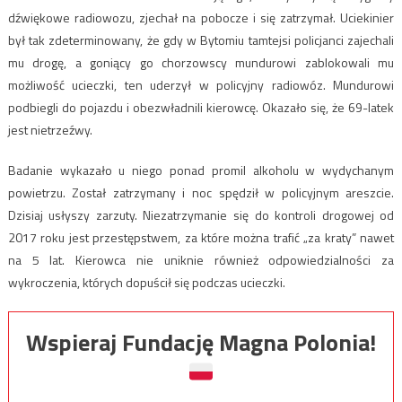
dźwiękowe radiowozu, zjechał na pobocze i się zatrzymał. Uciekinier
był tak zdeterminowany, że gdy w Bytomiu tamtejsi policjanci zajechali
mu drogę, a goniący go chorzowscy mundurowi zablokowali mu
możliwość ucieczki, ten uderzył w policyjny radiowóz. Mundurowi
podbiegli do pojazdu i obezwładnili kierowcę. Okazało się, że 69-latek
jest nietrzeźwy.
Badanie wykazało u niego ponad promil alkoholu w wydychanym
powietrzu. Został zatrzymany i noc spędził w policyjnym areszcie.
Dzisiaj usłyszy zarzuty. Niezatrzymanie się do kontroli drogowej od
2017 roku jest przestępstwem, za które można trafić „za kraty” nawet
na 5 lat. Kierowca nie uniknie również odpowiedzialności za
wykroczenia, których dopuścił się podczas ucieczki.
Wspieraj Fundację Magna Polonia!