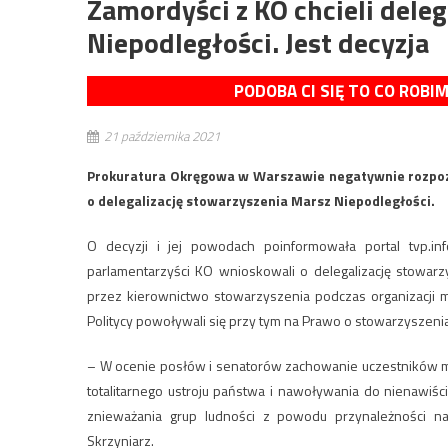
Zamordyści z KO chcieli deleg
Niepodległości. Jest decyzja
PODOBA CI SIĘ TO CO ROBI
21 października 2021
Prokuratura Okręgowa w Warszawie negatywnie rozpozna
o delegalizację stowarzyszenia Marsz Niepodległości.
O decyzji i jej powodach poinformowała portal tvp.inf
parlamentarzyści KO wnioskowali o delegalizację stowarz
przez kierownictwo stowarzyszenia podczas organizacji m
Politycy powoływali się przy tym na Prawo o stowarzyszeni
– W ocenie posłów i senatorów zachowanie uczestników
totalitarnego ustroju państwa i nawoływania do nienawiśc
znieważania grup ludności z powodu przynależności na
Skrzyniarz.