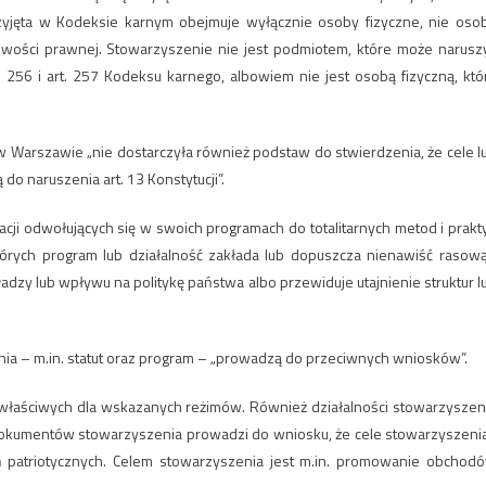
rzyjęta w Kodeksie karnym obejmuje wyłącznie osoby fizyczne, nie oso
owości prawnej. Stowarzyszenie nie jest podmiotem, które może narusz
56 i art. 257 Kodeksu karnego, albowiem nie jest osobą fizyczną, któ
w Warszawie „nie dostarczyła również podstaw do stwierdzenia, że cele l
o naruszenia art. 13 Konstytucji”.
acji odwołujących się w swoich programach do totalitarnych metod i prakt
których program lub działalność zakłada lub dopuszcza nienawiść rasową
zy lub wpływu na politykę państwa albo przewiduje utajnienie struktur l
a – m.in. statut oraz program – „prowadzą do przeciwnych wniosków”.
yk właściwych dla wskazanych reżimów. Również działalności stowarzyszen
dokumentów stowarzyszenia prowadzi do wniosku, że cele stowarzyszenia
ń patriotycznych. Celem stowarzyszenia jest m.in. promowanie obchod