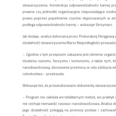
stowarzyszenia. Konstrukcja odpowiedzialności karnej p
prawne czy jednostki organizacyjne nieposiadające osob
prawo poprzez popełnienie czynów stypizowanych w art. 2
podlega odpowiedzialności karnej – wskazuje Skrzyniarz.
Jak dodaje, analiza dokonana przez Prokuraturę Okręgową 
działalność stowarzyszenia Marsz Niepodległości prowadzą d
– Zgodnie z tym przepisem zakazane jest istnienie organiz
działania nazizmu, faszyzmu i komunizmu, a także tych, 
narodowościową, stosowanie przemocy w celu zdobycia wład
członkostwa – przekazała.
Wskazuje też, że przeanalizowane dokumenty stowarzyszeni
– Program nie zakłada ani totalitarnych metod, ani prakt
nie cechuje nienawiść rasowa i narodowościowa. Analiza 
jego działalność polegają na promocji postaw i zachowa