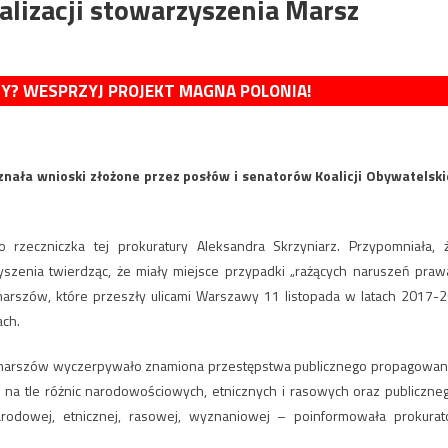
alizacji stowarzyszenia Marsz
MY? WESPRZYJ PROJEKT MAGNA POLONIA!
ła wnioski złożone przez posłów i senatorów Koalicji Obywatelski
o rzeczniczka tej prokuratury Aleksandra Skrzyniarz. Przypomniała, 
yszenia twierdząc, że miały miejsce przypadki „rażących naruszeń praw
arszów, które przeszły ulicami Warszawy 11 listopada w latach 2017-2
ach.
 marszów wyczerpywało znamiona przestępstwa publicznego propagowan
i na tle różnic narodowościowych, etnicznych i rasowych oraz publiczne
rodowej, etnicznej, rasowej, wyznaniowej – poinformowała prokurat