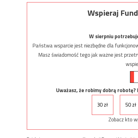
Wspieraj Fund
W sierpniu potrzebu
Państwa wsparcie jest niezbędne dla funkcjonow
Masz świadomość tego jak ważne jest przetrw
wspie
Uważasz, że robimy dobrą robotę? Ni
30 zł
50 zł
Zobacz kto w