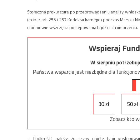
Stołeczna prokuratura po przeprowadzeniu analizy wniosk
(m.in. z art. 256 i 257 Kodeksu karnego) podczas Marszu
o odmowie wszczęcia postępowania bądź o ich umorzeniu.
Wspieraj Fund
W sierpniu potrzebu
Państwa wsparcie jest niezbędne dla funkcjonow
30 zł
50 zł
Zobacz kto w
– Podkreślić należy, że czyny objęte tymi postępow