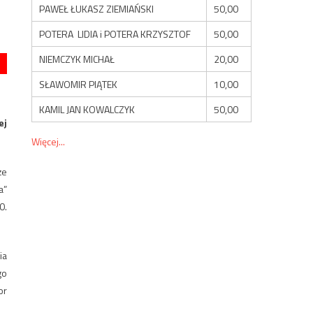
PAWEŁ ŁUKASZ ZIEMIAŃSKI
50,00
POTERA LIDIA i POTERA KRZYSZTOF
50,00
NIEMCZYK MICHAŁ
20,00
SŁAWOMIR PIĄTEK
10,00
KAMIL JAN KOWALCZYK
50,00
ej
Więcej...
że
a”
0.
ia
go
or