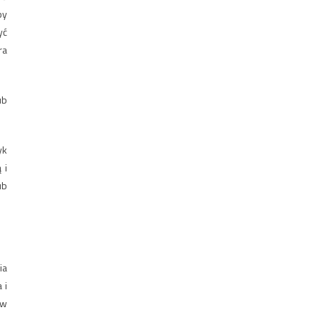
by
yć
ra
ub
yk
 i
ub
ia
 i
ów