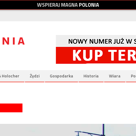
W
S
P
I
E
R
A
J
M
A
G
N
A
P
O
L
O
N
I
A
& Holocher
Żydzi
Gospodarka
Historia
Wiara
Po