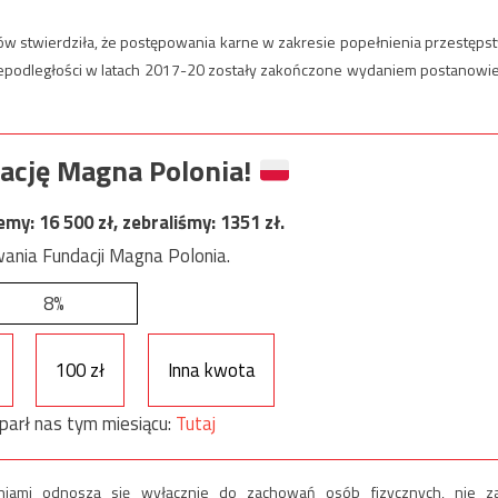
ów stwierdziła, że postępowania karne w zakresie popełnienia przestęps
 Niepodległości w latach 2017-20 zostały zakończone wydaniem postanowi
ację Magna Polonia!
jemy:
16 500
zł, zebraliśmy:
1351
zł.
ania Fundacji Magna Polonia.
8%
100 zł
Inna kwota
parł nas tym miesiącu:
Tutaj
aniami odnoszą się wyłącznie do zachowań osób fizycznych, nie z