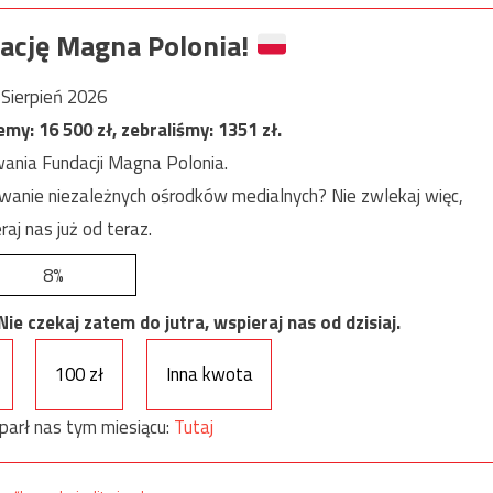
ację Magna Polonia!
Sierpień 2026
jemy:
16 500
zł, zebraliśmy:
1351
zł.
ania Fundacji Magna Polonia.
anie niezależnych ośrodków medialnych? Nie zwlekaj więc,
raj nas już od teraz.
8%
e czekaj zatem do jutra, wspieraj nas od dzisiaj.
100 zł
Inna kwota
parł nas tym miesiącu:
Tutaj