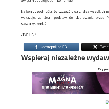
Święta Niepodległości – komentuje.
Na koniec podkreśla, że szczegółowa analiza wszelkich m
wskazuje, że „brak podstaw do skierowania przez P
stowarzyszenia”.
/TVP Info/
Udostępnij na FB
Twee
Wspieraj niezależne wydaw
Czy jes