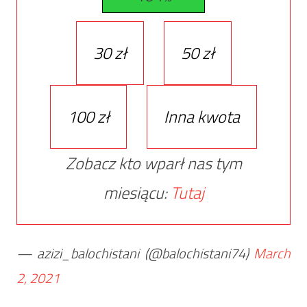
30 zł
50 zł
100 zł
Inna kwota
Zobacz kto wparł nas tym
miesiącu:
Tutaj
— azizi_balochistani (@balochistani74)
March
2, 2021