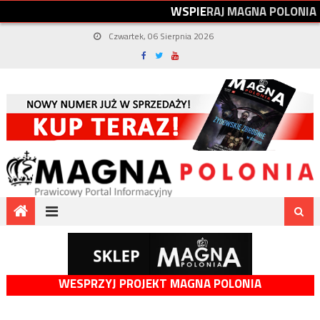
W
S
P
I
E
R
A
J
M
A
G
N
A
P
O
L
O
N
I
A
Czwartek, 06 Sierpnia 2026
WESPRZYJ PROJEKT MAGNA POLONIA