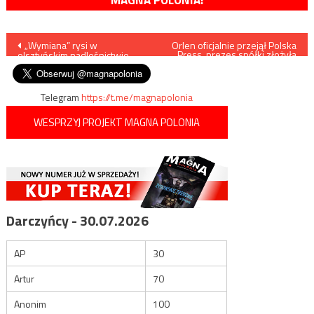
MAGNA POLONIA!
Nawigacja
„Wymiana” rysi w
Orlen oficjalnie przejął Polska
Press, prezes spółki złożyła
olsztyńskim nadleśnictwie
rezygnację
wpisu
Telegram
https://t.me/magnapolonia
WESPRZYJ PROJEKT MAGNA POLONIA
Darczyńcy - 30.07.2026
AP
30
Artur
70
Anonim
100