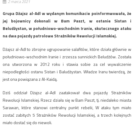
2 marca 2021
Grupa Dżajsz al-Adl w wydanym komunikacie poinformwowała, że
jej bojownicy dokonali w Bam Paszt, w ostanie Sistan i
Beludżystan, w południowo-wschodnim Iranie, skutecznego ataku
na dwa pojazdy patrolowe Strażników Rewolucji Islamskiej.
Dżajsz al-Adl to zbrojne ugrupowanie salafitów, które działa głównie w
południowo-wschodnim Iranie i zrzesza sunnickich Beludżów. Została
ona utworzona w 2012 roku i stawia sobie za cel wywalczenie
niepodległości ostanu Sistan i Baludżystan. Władze Iranu twierdzą, że
jest ona powiązana z Al-Kaidą.
Dziś oddział Dżajsz al-Adl zaatakował dwa pojazdy Strażników
Rewolucji Islamskiej. Rzecz działa się w Bam Paszt, tj. niedaleko miasta
Sarawan, które stanowi centralny punkt rebelii, W ataku tym miało
zostać zabitych 5 Strażników Rewolucji Islamskiej, a trzech kolejnych
miało dostać się do niewoli.