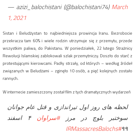
— azizi_balochistani (@balochistani74)
March
1, 2021
Sistan i Beludżystan to najbiedniejsza prowincja Iranu. Bezrobocie
przekracza tam 60% i wiele rodzin utrzymuje się z przemytu, przede
wszystkim paliwa, do Pakistanu. W poniedziałek, 22 lutego Strażnicy
Rewolucji Islamskiej zablokowali szlak przemytniczy. Doszło do starć z
protestującymi kierowcami. Padły strzały, od których – według źródeł
związanych w Beludżami – zginęło 10 osób, a pięć kolejnych zostało
rannych.
W internecie zamieszczony został film z tych dramatycznych wydarzeń
لحظه های روز اول تیراندازی و قتل عام جوانان
سوختبر بلوچ در مرز
#سراوان
۴ اسفند
#IRMassacresBalochs
٩٩