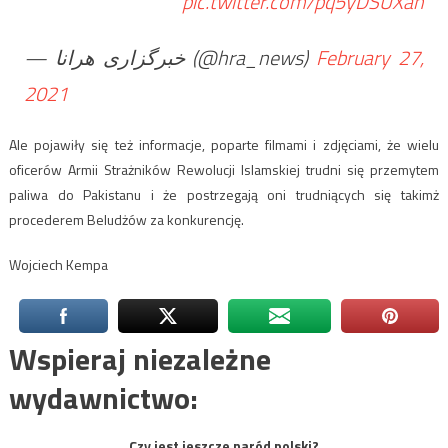
pic.twitter.com/pq5yDSUXan
— خبرگزاری هرانا (@hra_news)
February 27,
2021
Ale pojawiły się też informacje, poparte filmami i zdjęciami, że wielu
oficerów Armii Strażników Rewolucji Islamskiej trudni się przemytem
paliwa do Pakistanu i że postrzegają oni trudniących się takimż
procederem Beludżów za konkurencję.
Wojciech Kempa
Wspieraj niezależne
wydawnictwo:
Czy jest jeszcze naród polski?