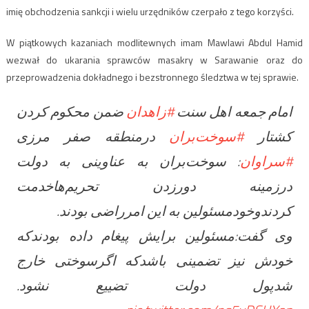
imię obchodzenia sankcji i wielu urzędników czerpało z tego korzyści.
W piątkowych kazaniach modlitewnych imam Mawlawi Abdul Hamid
wezwał do ukarania sprawców masakry w Sarawanie oraz do
przeprowadzenia dokładnego i bezstronnego śledztwa w tej sprawie.
امام جمعه اهل سنت
#زاهدان
ضمن محکوم کردن
کشتار
#سوخت‌بران
درمنطقه صفر مرزی
#سراوان
: سوخت‌بران به عناوینی به دولت
درزمینه دورزدن تحریم‌هاخدمت
کردندوخودمسئولین به این امرراضی بودند.
وی گفت:مسئولین برایش پیغام داده‌ بودندکه
خودش نیز تضمینی باشدکه اگرسوختی خارج
شدپول دولت تضییع نشود.