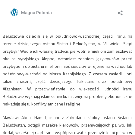
Beludżowie osiedlili się w południowo-wschodniej części Iranu, na
terenie dzisiejszego ostanu Sistan i Beludżystan, w VII wieku. Skąd
przybyli? Wedle ich własnej tradycji, pierwotnie mieli oni zamieszkiwać
okolice syryjskiego Aleppo, natomiast zdaniem językowców przed
przybyciem do Sistanu mieli oni mieć siedziby w rejonie na wschód lub
południowy-wschód od Morza Kaspijskiego. Z czasem zasiedlili oni
także znaczną część dzisiejszego Pakistanu oraz południowy
Afganistan. W przeciwieństwie do większości ludności Iranu
Beludżowie wyznają islam sunnicki. Tak więc na problemy ekonomiczne
nakładają się tu konflikty etniczne i religijne.
Mawlawi Abdul Hamid, imam z Zahedanu, stolicy ostanu Sistan i
Beludżystan, potępił masakrę kierowców przemycających paliwo. Jak
dodał, wcześniej rząd Iranu współpracował z przemytnikami paliwa w