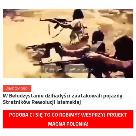
WIADOMOŚCI
W Beludżystanie dżihadyści zaatakowali pojazdy
Strażników Rewolucji Islamskiej
PODOBA CI SIĘ TO CO ROBIMY? WESPRZYJ PROJEKT
MAGNA POLONIA!