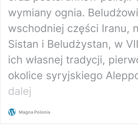
wymiany ognia. Beludżowie
wschodniej części Iranu, 
Sistan i Beludżystan, w VI
ich własnej tradycji, pier
okolice syryjskiego Alep
Beludżowie
dalej
chwycili
za
broń.
Magna Polonia
Protesty
w
południowo-
wschodnim
w