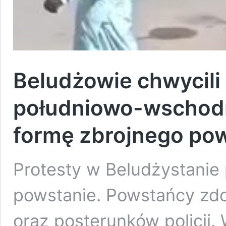
Beludżowie chwycili 
południowo-wschodn
formę zbrojnego po
Protesty w Beludżystanie 
powstanie. Powstańcy zdo
oraz posterunków policji.