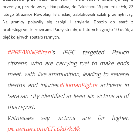
przemytu, przede wszystkim paliwa, do Pakistanu. W poniedziałek, 22
lutego Strażnicy Rewolucji Islamskiej zablokowali szlak przemytniczy.
Na granicy pojawiły się czołgi i artyleria. Doszło do starć z
protestującymi kierowcami. Padły strzały, od których zginęło 10 osób, a
pięć kolejnych zostało rannych.
#BREAKING
#Iran
's IRGC targeted Baluch
citizens, who are carrying fuel to make ends
meet, with live ammunition, leading to several
deaths and injuries.
#HumanRights
activists in
Saravan city identified at least six victims as of
this report.
Witnesses say victims are far higher.
pic.twitter.com/CFc0kd7kWk