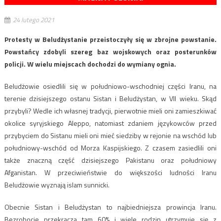
24 lutego 2021
Protesty w Beludżystanie przeistoczyły się w zbrojne powstanie.
Powstańcy zdobyli szereg baz wojskowych oraz posterunków
policji. W wielu miejscach dochodzi do wymiany ognia.
Beludżowie osiedlili się w południowo-wschodniej części Iranu, na
terenie dzisiejszego ostanu Sistan i Beludżystan, w VII wieku. Skąd
przybyli? Wedle ich własnej tradycji, pierwotnie mieli oni zamieszkiwać
okolice syryjskiego Aleppo, natomiast zdaniem językowców przed
przybyciem do Sistanu mieli oni mieć siedziby w rejonie na wschód lub
południowy-wschód od Morza Kaspijskiego. Z czasem zasiedlili oni
także znaczną część dzisiejszego Pakistanu oraz południowy
Afganistan. W przeciwieństwie do większości ludności Iranu
Beludżowie wyznają islam sunnicki.
Obecnie Sistan i Beludżystan to najbiedniejsza prowincja Iranu.
Bezrobocie przekracza tam 60% i wiele rodzin utrzymuje się z