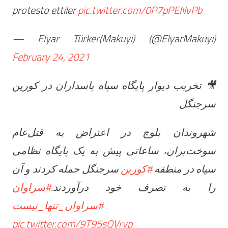
protesto ettiler
pic.twitter.com/0P7pPENvPb
— Elyar Türker(Makuyi) (@ElyarMakuyi)
February 24, 2021
🎥 تخریب دیوار پایگاه سپاه پاسداران در کورین
سرجنگل
شهروندان بلوچ در اعتراض به قتل‌عام
سوخت‌بران، ساعاتی پیش به یک پایگاه نظامی
سپاه در منطقه
#کورین
سرجنگل حمله کردند و آن
را به تصرف خود درآوردند.
#سراوان
#سراوان_تنها_نیست
pic.twitter.com/9T95sQVrvp