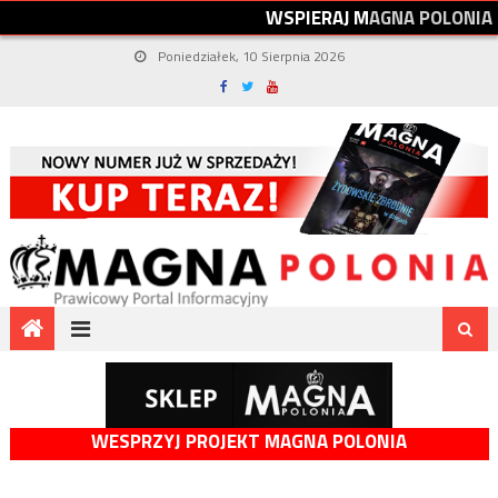
W
S
P
I
E
R
A
J
M
A
G
N
A
P
O
L
O
N
I
A
Poniedziałek, 10 Sierpnia 2026
WESPRZYJ PROJEKT MAGNA POLONIA