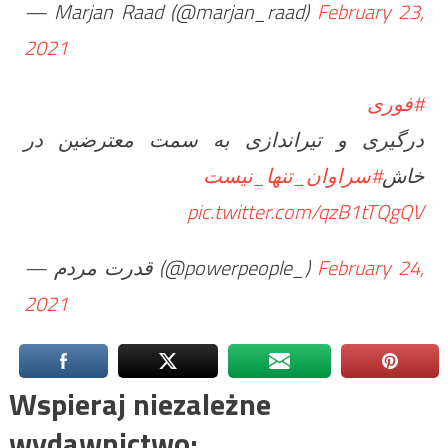
— Marjan Raad (@marjan_raad)
February 23,
2021
#فوری
درگیری و تیراندازی به سمت معترضین در
خاش
#سراوان_تنها_نیست
pic.twitter.com/qzB1tTQgQV
— قدرت مردم (@powerpeople_)
February 24,
2021
Wspieraj niezależne
wydawnictwo: