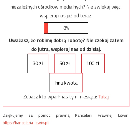
niezależnych ośrodków medialnych? Nie zwlekaj więc,
wspieraj nas już od teraz.
8%
Uważasz, że robimy dobrą robotę? Nie czekaj zatem
do jutra, wspieraj nas od dzisiaj.
30 zł
50 zł
100 zł
Inna kwota
Zobacz kto wparł nas tym miesiącu:
Tutaj
Dziękujemy za pomoc prawną Kancelarii Prawnej Litwin:
https://kancelaria-litwin.pl