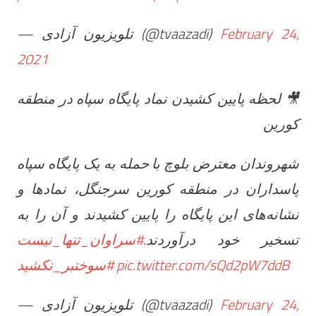
— تلویزیون آزادی (@tvaazadi)
February 24,
2021
🎥 لحظه پایین کشیدن نماد پایگاه سپاه در منطقه
کورین
شهروندان معترض بلوچ با حمله به یک پایگاه سپاه
پاسداران در منطقه کورین سرجنگل، نمادها و
نشانه‌های این پایگاه را پایین کشیدند و آن را به
تسخیر خود درآوردند.
#سراوان_تنها_نیست
#سوختبر_نکشید
pic.twitter.com/sQd2pW7ddB
— تلویزیون آزادی (@tvaazadi)
February 24,