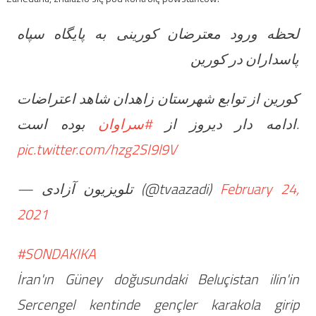
لحظه ورود معترضان کورینی به پایگاه سپاه
پاسداران در کورین
کورین از توابع شهرستان زاهدان شاهد اعتراضات
بوده است.
ادامه دار دیروز از
#سراوان
pic.twitter.com/hzg2SI9l9V
— تلویزیون آزادی (@tvaazadi)
February 24,
2021
#SONDAKIKA
İran'ın Güney doğusundaki Beluçistan ilin'in
Sercengel kentinde gençler karakola girip