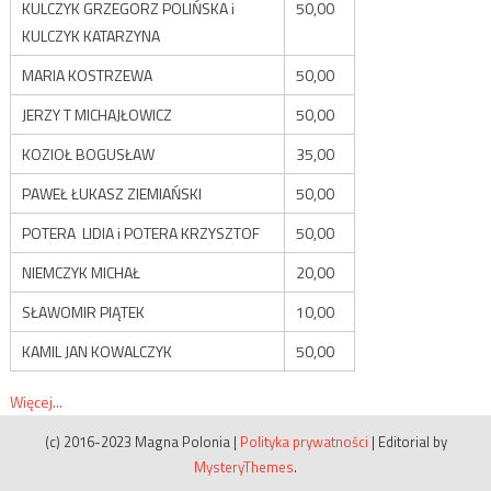
KULCZYK GRZEGORZ POLIŃSKA i
50,00
KULCZYK KATARZYNA
MARIA KOSTRZEWA
50,00
JERZY T MICHAJŁOWICZ
50,00
KOZIOŁ BOGUSŁAW
35,00
PAWEŁ ŁUKASZ ZIEMIAŃSKI
50,00
POTERA LIDIA i POTERA KRZYSZTOF
50,00
NIEMCZYK MICHAŁ
20,00
SŁAWOMIR PIĄTEK
10,00
KAMIL JAN KOWALCZYK
50,00
Więcej...
(c) 2016-2023 Magna Polonia
|
Polityka prywatności
|
Editorial by
MysteryThemes
.