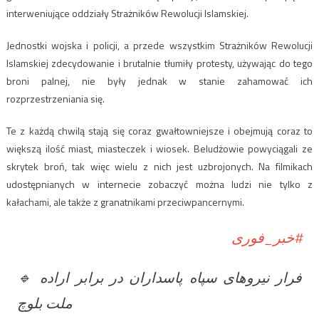
interweniujące oddziały Strażników Rewolucji Islamskiej.
Jednostki wojska i policji, a przede wszystkim Strażników Rewolucji
Islamskiej zdecydowanie i brutalnie tłumiły protesty, używając do tego
broni palnej, nie były jednak w stanie zahamować ich
rozprzestrzeniania się.
Te z każdą chwilą stają się coraz gwałtowniejsze i obejmują coraz to
większą ilość miast, miasteczek i wiosek. Beludżowie powyciągali ze
skrytek broń, tak więc wielu z nich jest uzbrojonych. Na filmikach
udostępnianych w internecie zobaczyć można ludzi nie tylko z
kałachami, ale także z granatnikami przeciwpancernymi.
#خبر_فوری
🔹 فرار نیروهای سپاه پاسداران در برابر اراده
ملت بلوچ