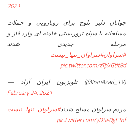
2021
جوانان دلیر بلوچ برای رویارویی و حملات
مسلحانه با سپاه تروریستی خامنه ای وارد فاز و
مرحله جدیدی شدند
#سراوان
#سراوان_تنها_نیست
pic.twitter.com/zTpXGtIt8d
— تلویزیون ایران آزاد (@IranAzad_TV)
February 24, 2021
مردم سراوان مسلح شدند
#سراوان_تنها_نیست
pic.twitter.com/yDSe0gFTof