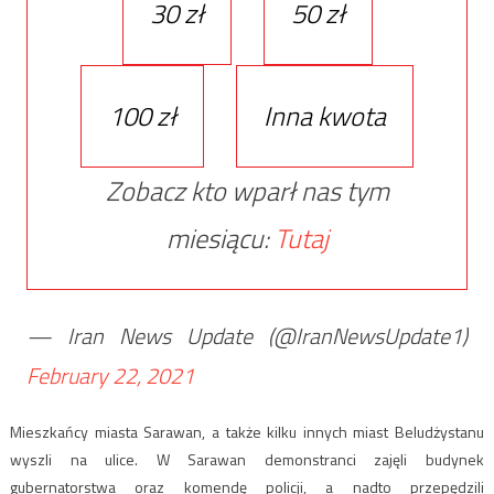
30 zł
50 zł
100 zł
Inna kwota
Zobacz kto wparł nas tym
miesiącu:
Tutaj
— Iran News Update (@IranNewsUpdate1)
February 22, 2021
Mieszkańcy miasta Sarawan, a także kilku innych miast Beludżystanu
wyszli na ulice. W Sarawan demonstranci zajęli budynek
gubernatorstwa oraz komendę policji, a nadto przepędzili