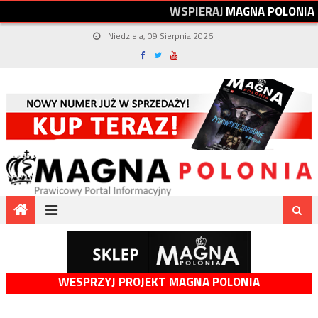
W
S
P
I
E
R
A
J
M
A
G
N
A
P
O
L
O
N
I
A
Niedziela, 09 Sierpnia 2026
WESPRZYJ PROJEKT MAGNA POLONIA