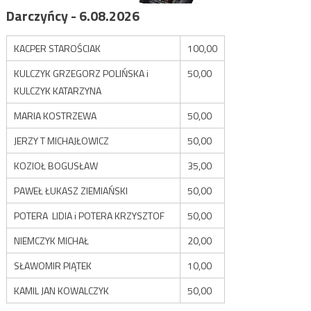
Darczyńcy - 6.08.2026
KACPER STAROŚCIAK
100,00
KULCZYK GRZEGORZ POLIŃSKA i
50,00
KULCZYK KATARZYNA
MARIA KOSTRZEWA
50,00
JERZY T MICHAJŁOWICZ
50,00
KOZIOŁ BOGUSŁAW
35,00
PAWEŁ ŁUKASZ ZIEMIAŃSKI
50,00
POTERA LIDIA i POTERA KRZYSZTOF
50,00
NIEMCZYK MICHAŁ
20,00
SŁAWOMIR PIĄTEK
10,00
KAMIL JAN KOWALCZYK
50,00