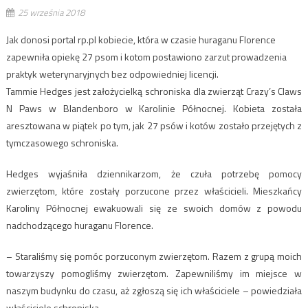
25 września 2018
Jak donosi portal rp.pl kobiecie, która w czasie huraganu Florence
zapewniła opiekę 27 psom i kotom postawiono zarzut prowadzenia
praktyk weterynaryjnych bez odpowiedniej licencji.
Tammie Hedges jest założycielką schroniska dla zwierząt Crazy’s Claws
N Paws w Blandenboro w Karolinie Północnej. Kobieta została
aresztowana w piątek po tym, jak 27 psów i kotów zostało przejętych z
tymczasowego schroniska.
Hedges wyjaśniła dziennikarzom, że czuła potrzebę pomocy
zwierzętom, które zostały porzucone przez właścicieli. Mieszkańcy
Karoliny Północnej ewakuowali się ze swoich domów z powodu
nadchodzącego huraganu Florence.
– Staraliśmy się pomóc porzuconym zwierzętom. Razem z grupą moich
towarzyszy pomogliśmy zwierzętom. Zapewniliśmy im miejsce w
naszym budynku do czasu, aż zgłoszą się ich właściciele – powiedziała
właściciele schroniska.