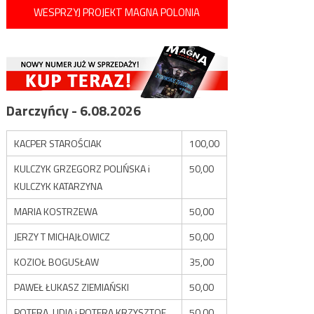
WESPRZYJ PROJEKT MAGNA POLONIA
Darczyńcy - 6.08.2026
KACPER STAROŚCIAK
100,00
KULCZYK GRZEGORZ POLIŃSKA i
50,00
KULCZYK KATARZYNA
MARIA KOSTRZEWA
50,00
JERZY T MICHAJŁOWICZ
50,00
KOZIOŁ BOGUSŁAW
35,00
PAWEŁ ŁUKASZ ZIEMIAŃSKI
50,00
POTERA LIDIA i POTERA KRZYSZTOF
50,00