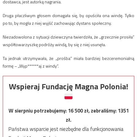
dostawca, jest autorką nagrania.
Druga płaczliwym głosem domagała się, by opuściła ona windę. Tylko
po to, by mogła z niej wyjść zachowując dystans społeczny.
Niezadowolona z sytuacji dziewczyna twierdziła, że „grzecznie prosiła”
współtowarzyszkę podróży windą, by się z niej usunęła.
Ta jednak utrzymywała, że „prośba” miała bardziej bezceremonialną
formę – „Wyp******aj z windy”.
Wspieraj Fundację Magna Polonia!
W sierpniu potrzebujemy:
16 500
zł, zebraliśmy:
1351
zł.
Państwa wsparcie jest niezbędne dla funkcjonowania