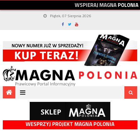
W
S
P
I
E
R
A
J
M
A
G
N
A
P
O
L
O
N
I
A
Piątek, 07 Sierpnia 2026
WESPRZYJ PROJEKT MAGNA POLONIA