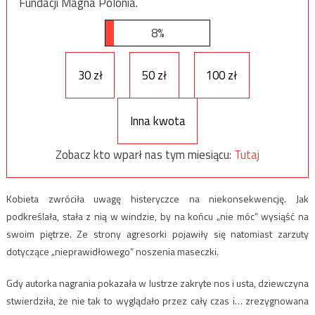
Fundacji Magna Polonia.
8%
30 zł
50 zł
100 zł
Inna kwota
Zobacz kto wparł nas tym miesiącu:
Tutaj
Kobieta zwróciła uwagę histeryczce na niekonsekwencję. Jak
podkreślała, stała z nią w windzie, by na końcu „nie móc” wysiąść na
swoim piętrze. Ze strony agresorki pojawiły się natomiast zarzuty
dotyczące „nieprawidłowego” noszenia maseczki.
Gdy autorka nagrania pokazała w lustrze zakryte nos i usta, dziewczyna
stwierdziła, że nie tak to wyglądało przez cały czas i… zrezygnowana