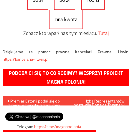
30 zł
50 zł
100 zł
Inna kwota
Zobacz kto wparł nas tym miesiącu:
Tutaj
Dziękujemy za pomoc prawną Kancelarii Prawnej Litwin:
https://kancelaria-litwin.pl
PODOBA CI SIĘ TO CO ROBIMY? WESPRZYJ PROJEKT
MAGNA POLONIA!
Nawigacja
Premier Estonii podał się do
Izba Reprezentantów
postawiła Donalda Trumpa w
dymisji w związku z zarzutami
stan oskarżenia za
wpisu
korupcji
„podżeganie do powstania”
Telegram
https://t.me/magnapolonia