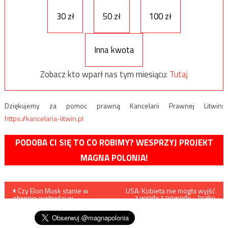
30 zł
50 zł
100 zł
Inna kwota
Zobacz kto wparł nas tym miesiącu:
Tutaj
Dziękujemy za pomoc prawną Kancelarii Prawnej Litwin:
https://kancelaria-litwin.pl
PODOBA CI SIĘ TO CO ROBIMY? WESPRZYJ PROJEKT
MAGNA POLONIA!
Nawigacja
Czy Elon Musk stanie w
USA: Kobieta nie mogła wyjść
z windy z powodu… braku
obronie wolności w
dystansu społecznego
wpisu
internecie?