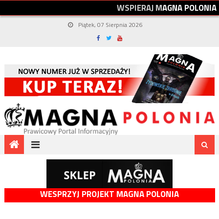
W
S
P
I
E
R
A
J
M
A
G
N
A
P
O
L
O
N
I
A
Piątek, 07 Sierpnia 2026
WESPRZYJ PROJEKT MAGNA POLONIA