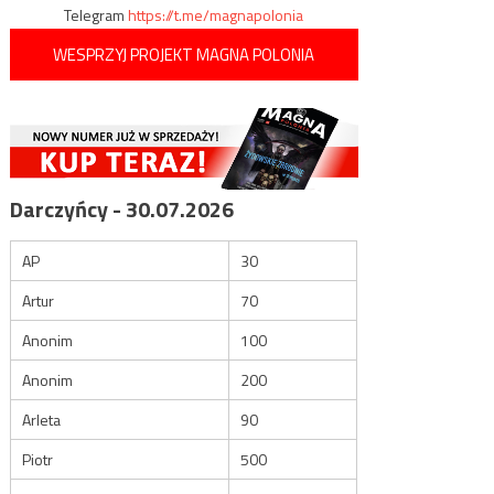
Telegram
https://t.me/magnapolonia
WESPRZYJ PROJEKT MAGNA POLONIA
Darczyńcy - 30.07.2026
AP
30
Artur
70
Anonim
100
Anonim
200
Arleta
90
Piotr
500