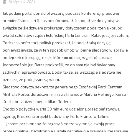
14 stycznia 2021
Jak podaje portal donald.pl wczoraj podczas konferencji prasowej
premier Estonii Juri Ratas poinformował, że podał się do dymisji w
związku ze śledztwem prokuratury dotyczącym podejrzenia korupcji
wśród członków rządu i Estońskiej Partii Centrum. Ratas jest jej szefem.
Podczas konferencji polityk przekazał, że podjął taką decyzję,
ponieważ uważa, że w ten sposób umożliwi pełne śledztwo w sprawie
podejrzeń o korupcję, dzięki któremu uda się wyjaśnić sprawę.
Jednocześnie Juri Ratas podkreślił, że on sam nie był świadomy
żadnych nieprawidłowości. Dodał także, że wszczęcie śledztwa nie
oznacza, że podejrzani są winni.
Śledztwo dotyczy sekretarza generalnego Estońskiej Partii Centrum
Mihhaila Korba, doradczyni ministra finansów Martina Helmego, Kersti
Kracht oraz biznesmena Hillara Tedera.
Chodzi o pożyczkę wartą 39 mln euro udzieloną przez państwową
agencję KredEx na projekt budowlany Porto Franco w Tallinie.
– Jestem przekonany, że organy śledcze wykonają swoją pracę
profesjonalnie i bezstronnie i ustalą definitywnie prawdę w tej sprawie