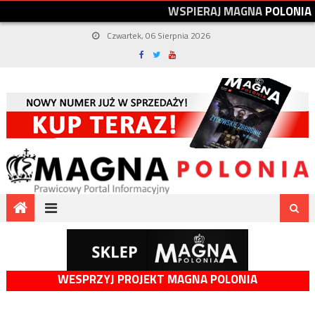
W
S
P
I
E
R
A
J
M
A
G
N
A
P
O
L
O
N
I
A
Czwartek, 06 Sierpnia 2026
WESPRZYJ PROJEKT MAGNA POLONIA