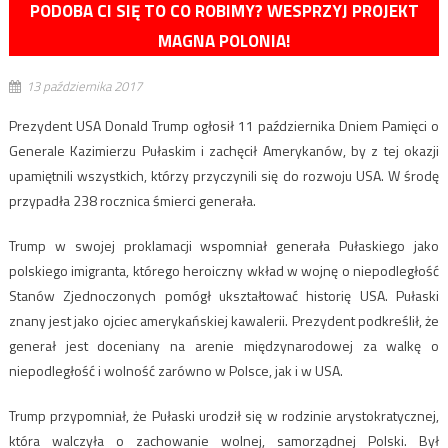
PODOBA CI SIĘ TO CO ROBIMY? WESPRZYJ PROJEKT
MAGNA POLONIA!
13 października 2017
Prezydent USA Donald Trump ogłosił 11 października Dniem Pamięci o
Generale Kazimierzu Pułaskim i zachęcił Amerykanów, by z tej okazji
upamiętnili wszystkich, którzy przyczynili się do rozwoju USA. W środę
przypadła 238 rocznica śmierci generała.
Trump w swojej proklamacji wspomniał generała Pułaskiego jako
polskiego imigranta, którego heroiczny wkład w wojnę o niepodległość
Stanów Zjednoczonych pomógł ukształtować historię USA. Pułaski
znany jest jako ojciec amerykańskiej kawalerii. Prezydent podkreślił, że
generał jest doceniany na arenie międzynarodowej za walkę o
niepodległość i wolność zarówno w Polsce, jak i w USA.
Trump przypomniał, że Pułaski urodził się w rodzinie arystokratycznej,
która walczyła o zachowanie wolnej, samorządnej Polski. Był