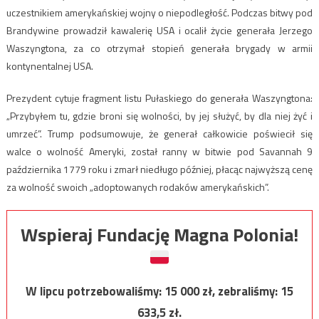
uczestnikiem amerykańskiej wojny o niepodległość. Podczas bitwy pod
Brandywine prowadził kawalerię USA i ocalił życie generała Jerzego
Waszyngtona, za co otrzymał stopień generała brygady w armii
kontynentalnej USA.
Prezydent cytuje fragment listu Pułaskiego do generała Waszyngtona:
„Przybyłem tu, gdzie broni się wolności, by jej służyć, by dla niej żyć i
umrzeć”. Trump podsumowuje, że generał całkowicie poświecił się
walce o wolność Ameryki, został ranny w bitwie pod Savannah 9
października 1779 roku i zmarł niedługo później, płacąc najwyższą cenę
za wolność swoich „adoptowanych rodaków amerykańskich”.
Wspieraj Fundację Magna Polonia!
W lipcu potrzebowaliśmy:
15 000
zł, zebraliśmy:
15
633,5
zł.