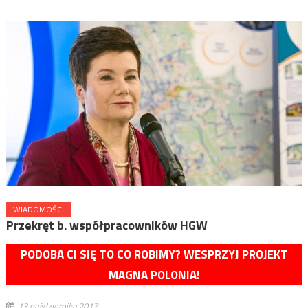
WIADOMOŚCI
Przekręt b. współpracowników HGW
PODOBA CI SIĘ TO CO ROBIMY? WESPRZYJ PROJEKT
MAGNA POLONIA!
13 października 2017