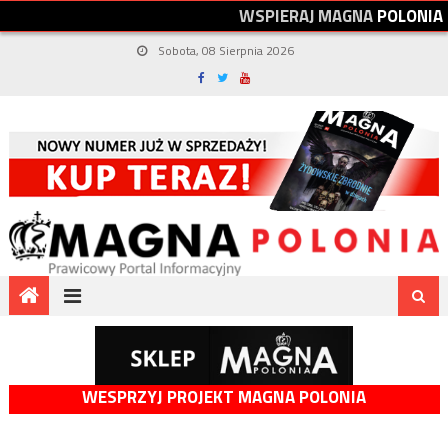
W
S
P
I
E
R
A
J
M
A
G
N
A
P
O
L
O
N
I
A
Sobota, 08 Sierpnia 2026
WESPRZYJ PROJEKT MAGNA POLONIA