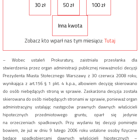
30 zł
50 zł
100 zł
Inna kwota
Zobacz kto wparł nas tym miesiącu:
Tutaj
– Wobec ustaleń Prokuratury, zaistniała przesłanka dla
stwierdzenia przez organ administracji publicznej nieważności decyzji
Prezydenta Miasta Stołecznego Warszawy z 30 czerwca 2008 roku,
wynikająca z art.156 § 1 pkt. 4 k.p.a., albowiem decyzję skierowano
do osób niebędących stroną w sprawie. Zaskarżona decyzja została
skierowana do osób niebędących stronami w sprawie, ponieważ organ
administracyjny ustalając następców prawnych dawnych właścicieli
hipotecznych przedmiotowego gruntu, oparł się jedynie
na orzeczeniach spadkowych. Przy wydaniu tej decyzji pominięto
bowiem, że już w dniu 9 lutego 2006 roku ustalone osoby fizyczne
będące spadkobiercami dawnych właścicieli hipotecznych –