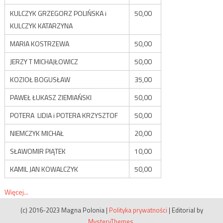
KULCZYK GRZEGORZ POLIŃSKA i
50,00
KULCZYK KATARZYNA
MARIA KOSTRZEWA
50,00
JERZY T MICHAJŁOWICZ
50,00
KOZIOŁ BOGUSŁAW
35,00
PAWEŁ ŁUKASZ ZIEMIAŃSKI
50,00
POTERA LIDIA i POTERA KRZYSZTOF
50,00
NIEMCZYK MICHAŁ
20,00
SŁAWOMIR PIĄTEK
10,00
KAMIL JAN KOWALCZYK
50,00
Więcej...
(c) 2016-2023 Magna Polonia
|
Polityka prywatności
|
Editorial by
MysteryThemes
.