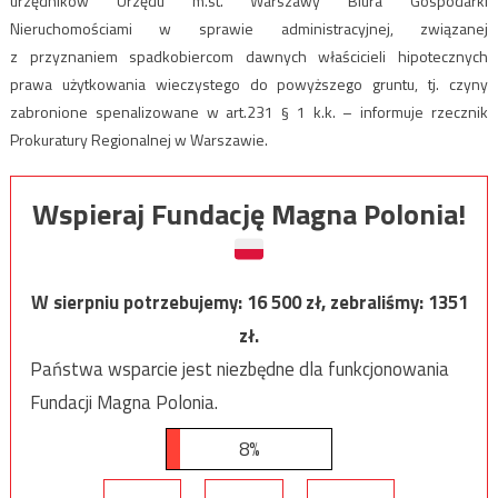
urzędników Urzędu m.st. Warszawy Biura Gospodarki
Nieruchomościami w sprawie administracyjnej, związanej
z przyznaniem spadkobiercom dawnych właścicieli hipotecznych
prawa użytkowania wieczystego do powyższego gruntu, tj. czyny
zabronione spenalizowane w art.231 § 1 k.k. – informuje rzecznik
Prokuratury Regionalnej w Warszawie.
Wspieraj Fundację Magna Polonia!
W sierpniu potrzebujemy:
16 500
zł, zebraliśmy:
1351
zł.
Państwa wsparcie jest niezbędne dla funkcjonowania
Fundacji Magna Polonia.
8%