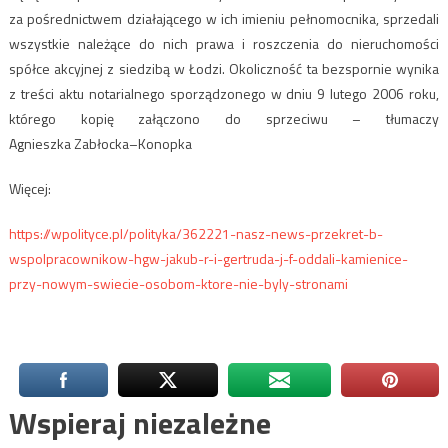
za pośrednictwem działającego w ich imieniu pełnomocnika, sprzedali
wszystkie należące do nich prawa i roszczenia do nieruchomości
spółce akcyjnej z siedzibą w Łodzi. Okoliczność ta bezspornie wynika
z treści aktu notarialnego sporządzonego w dniu 9 lutego 2006 roku,
którego kopię załączono do sprzeciwu – tłumaczy
Agnieszka Zabłocka–Konopka
Więcej:
https://wpolityce.pl/polityka/362221-nasz-news-przekret-b-
wspolpracownikow-hgw-jakub-r-i-gertruda-j-f-oddali-kamienice-
przy-nowym-swiecie-osobom-ktore-nie-byly-stronami
Wspieraj niezależne