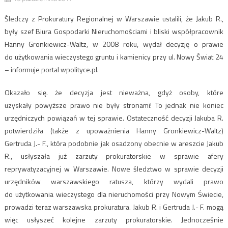
Śledczy z Prokuratury Regionalnej w Warszawie ustalili, że Jakub R.,
były szef Biura Gospodarki Nieruchomościami i bliski współpracownik
Hanny Gronkiewicz-Waltz, w 2008 roku, wydał decyzję o prawie
do użytkowania wieczystego gruntu i kamienicy przy ul. Nowy Świat 24
– informuje portal wpolityce.pl.
Okazało się. że decyzja jest nieważna, gdyż osoby, które
uzyskały powyższe prawo nie były stronami! To jednak nie koniec
urzędniczych powiązań w tej sprawie. Ostateczność decyzji Jakuba R.
potwierdziła (także z upoważnienia Hanny Gronkiewicz-Waltz)
Gertruda J.- F., która podobnie jak osadzony obecnie w areszcie Jakub
R., usłyszała już zarzuty prokuratorskie w sprawie afery
reprywatyzacyjnej w Warszawie. Nowe śledztwo w sprawie decyzji
urzędników warszawskiego ratusza, którzy wydali prawo
do użytkowania wieczystego dla nieruchomości przy Nowym Świecie,
prowadzi teraz warszawska prokuratura. Jakub R. i Gertruda J.- F. mogą
więc usłyszeć kolejne zarzuty prokuratorskie. Jednocześnie