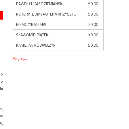
PAWEŁ ŁUKASZ ZIEMIAŃSKI
50,00
POTERA LIDIA i POTERA KRZYSZTOF
50,00
NIEMCZYK MICHAŁ
20,00
SŁAWOMIR PIĄTEK
10,00
KAMIL JAN KOWALCZYK
50,00
Więcej...
no
ło
ii
e,
ak
e,