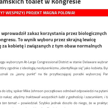
amskich toalet w Kongresie
MY? WESPRZYJ PROJEKT MAGNA POLONIA!
 wprowadził zakaz korzystania przez biologicznych
ngresu. To wynik wyboru przez skrajną lewicę
 za kobietę i związanych z tym obaw normalnych
kręgu wyborczym At-Large Congressional District w stanie Delaware wybra
óry zgodnie z ideologią neołysenkizmu „identyfikuje się” jako kobieta. By
znali za „jasny punkt” na tle przytłaczającej porażki wyborczej Part
a do izby, spiker Mike Johnson początkowo odmówił odpowiedzi na pytani
 nakaz, abyśmy traktowali wszystkich ludzi z godnością i szacunkiem, i t
a ten temat
– powiedział. Szybko jednak doszło do niego, że w praktyc