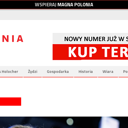
W
S
P
I
E
R
A
J
M
A
G
N
A
P
O
L
O
N
I
A
& Holocher
Żydzi
Gospodarka
Historia
Wiara
Po