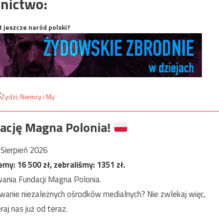
nictwo:
t jeszcze naród polski?
ację Magna Polonia!
Sierpień 2026
jemy:
16 500
zł, zebraliśmy:
1351
zł.
ania Fundacji Magna Polonia.
anie niezależnych ośrodków medialnych? Nie zwlekaj więc,
raj nas już od teraz.