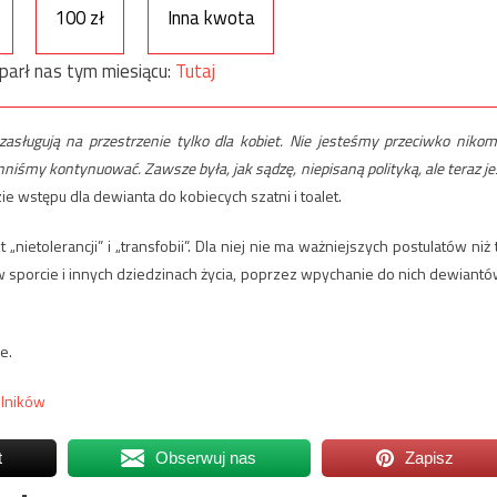
100 zł
Inna kwota
parł nas tym miesiącu:
Tutaj
asługują na przestrzenie tylko dla kobiet. Nie jesteśmy przeciwko nikom
nniśmy kontynuować. Zawsze była, jak sądzę, niepisaną polityką, ale teraz je
 wstępu dla dewianta do kobiecych szatni i toalet.
„nietolerancji” i „transfobii”. Dla niej nie ma ważniejszych postulatów niż 
sporcie i innych dziedzinach życia, poprzez wpychanie do nich dewiantó
e.
olników
t
Obserwuj nas
Zapisz