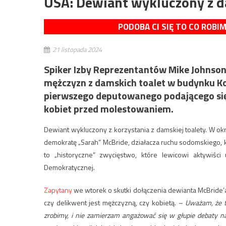
USA: Dewiant wykluczony z d
PODOBA CI SIĘ TO CO ROBI
21 listopada 2024
Spiker Izby Reprezentantów Mike Johnson
mężczyzn z damskich toalet w budynku Ko
pierwszego deputowanego podającego się
kobiet przed molestowaniem.
Dewiant wykluczony z korzystania z damskiej toalety. W o
demokratę „Sarah” McBride, działacza ruchu sodomskiego, kt
to „historyczne” zwycięstwo, które lewicowi aktywiści u
Demokratycznej.
Zapytany
we wtorek o skutki dołączenia dewianta McBride’
czy delikwent jest mężczyzną, czy kobietą.
–
Uważam, że to
zrobimy, i nie zamierzam angażować się w głupie debaty n