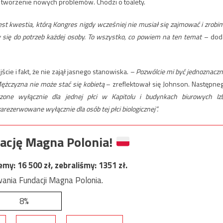
ą tworzenie nowych problemów. Chodzi o toalety.
o jest kwestia, którą Kongres nigdy wcześniej nie musiał się zajmować i zrobi
 się do potrzeb każdej osoby. To wszystko, co powiem na ten temat
– dod
ie i fakt, że nie zajął jasnego stanowiska.
– Pozwólcie mi być jednoznaczn
Mężczyzna nie może stać się kobietą
– zreflektował się Johnson. Następne
czone wyłącznie dla jednej płci w Kapitolu i budynkach biurowych Iz
zarezerwowane wyłącznie dla osób tej płci biologicznej”.
ację Magna Polonia!
jemy:
16 500
zł, zebraliśmy:
1351
zł.
ania Fundacji Magna Polonia.
8%