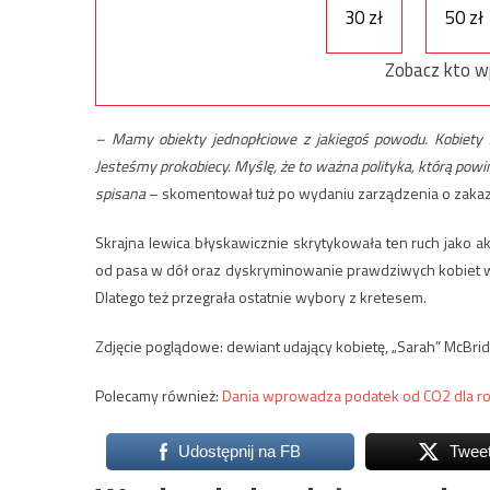
30 zł
50 zł
Zobacz kto w
– Mamy obiekty jednopłciowe z jakiegoś powodu. Kobiety z
Jesteśmy prokobiecy. Myślę, że to ważna polityka, którą powi
spisana
– skomentował tuż po wydaniu zarządzenia o zakazie
Skrajna lewica błyskawicznie skrytykowała ten ruch jako akt 
od pasa w dół oraz dyskryminowanie prawdziwych kobiet w 
Dlatego też przegrała ostatnie wybory z kretesem.
Zdjęcie poglądowe: dewiant udający kobietę, „Sarah” McBrid
Polecamy również:
Dania wprowadza podatek od CO2 dla r
Udostępnij na FB
Twee