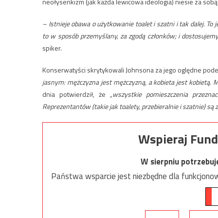
neołysenkizm (jak każda lewicowa ideologia) niesie za sob
– Istnieje obawa o użytkowanie toalet i szatni i tak dalej. T
to w sposób przemyślany, za zgodą członków; i dostosujemy
spiker.
Konserwatyści skrytykowali Johnsona za jego oględne podejśc
jasnym: mężczyzna jest mężczyzną, a kobieta jest kobietą. 
dnia potwierdził, że
„wszystkie pomieszczenia przezna
Reprezentantów (takie jak toalety, przebieralnie i szatnie) są 
Wspieraj Fund
W sierpniu potrzebu
Państwa wsparcie jest niezbędne dla funkcjonow