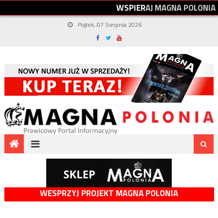
W
S
P
I
E
R
A
J
M
A
G
N
A
P
O
L
O
N
I
A
Piątek, 07 Sierpnia 2026
WESPRZYJ PROJEKT MAGNA POLONIA