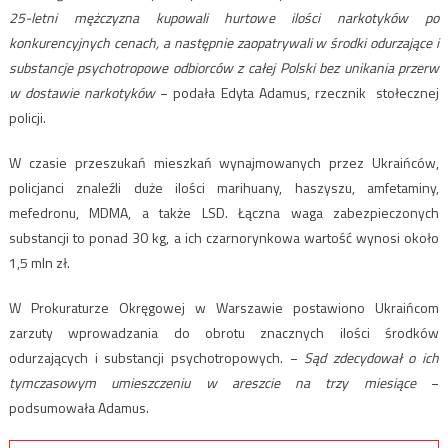
25-letni mężczyzna kupowali hurtowe ilości narkotyków po
konkurencyjnych cenach, a następnie zaopatrywali w środki odurzające i
substancje psychotropowe odbiorców z całej Polski bez unikania przerw
w dostawie narkotyków
− podała Edyta Adamus, rzecznik stołecznej
policji.
W czasie przeszukań mieszkań wynajmowanych przez Ukraińców,
policjanci znaleźli duże ilości marihuany, haszyszu, amfetaminy,
mefedronu, MDMA, a także LSD. Łączna waga zabezpieczonych
substancji to ponad 30 kg, a ich czarnorynkowa wartość wynosi około
1,5 mln zł.
W Prokuraturze Okręgowej w Warszawie postawiono Ukraińcom
zarzuty wprowadzania do obrotu znacznych ilości środków
odurzających i substancji psychotropowych. −
Sąd zdecydował o ich
tymczasowym umieszczeniu w areszcie na trzy miesiące
−
podsumowała Adamus.