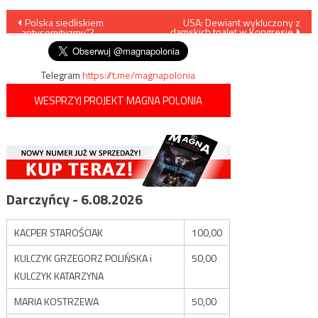
Nawigacja
Polska siedliskiem
USA: Dewiant wykluczony z
damskich toalet w Kongresie
„antysemityzmu”?
wpisu
Telegram
https://t.me/magnapolonia
WESPRZYJ PROJEKT MAGNA POLONIA
Darczyńcy - 6.08.2026
KACPER STAROŚCIAK
100,00
KULCZYK GRZEGORZ POLIŃSKA i
50,00
KULCZYK KATARZYNA
MARIA KOSTRZEWA
50,00