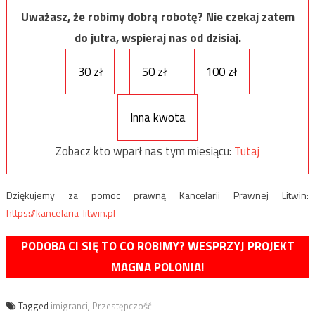
Uważasz, że robimy dobrą robotę? Nie czekaj zatem
do jutra, wspieraj nas od dzisiaj.
30 zł
50 zł
100 zł
Inna kwota
Zobacz kto wparł nas tym miesiącu:
Tutaj
Dziękujemy za pomoc prawną Kancelarii Prawnej Litwin:
https://kancelaria-litwin.pl
PODOBA CI SIĘ TO CO ROBIMY? WESPRZYJ PROJEKT
MAGNA POLONIA!
Tagged
imigranci
,
Przestępczość