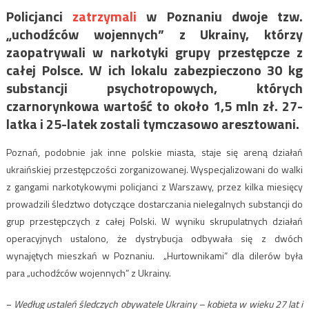
Policjanci
zatrzymali
w Poznaniu dwoje tzw.
„uchodźców wojennych” z Ukrainy, którzy
zaopatrywali w narkotyki grupy przestępcze z
całej Polsce. W ich lokalu zabezpieczono 30 kg
substancji psychotropowych, których
czarnorynkowa wartość to około 1,5 mln zł. 27-
latka i 25-latek zostali tymczasowo aresztowani.
Poznań, podobnie jak inne polskie miasta, staje się areną działań
ukraińskiej przestępczości zorganizowanej. Wyspecjalizowani do walki
z gangami narkotykowymi policjanci z Warszawy, przez kilka miesięcy
prowadzili śledztwo dotyczące dostarczania nielegalnych substancji do
grup przestępczych z całej Polski. W wyniku skrupulatnych działań
operacyjnych ustalono, że dystrybucja odbywała się z dwóch
wynajętych mieszkań w Poznaniu. „Hurtownikami” dla dilerów była
para „uchodźców wojennych” z Ukrainy.
−
Według ustaleń śledczych obywatele Ukrainy – kobieta w wieku 27 lat i