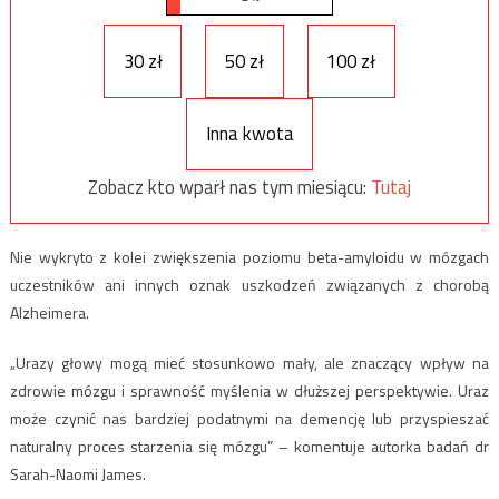
30 zł
50 zł
100 zł
Inna kwota
Zobacz kto wparł nas tym miesiącu:
Tutaj
Nie wykryto z kolei zwiększenia poziomu beta-amyloidu w mózgach
uczestników ani innych oznak uszkodzeń związanych z chorobą
Alzheimera.
„Urazy głowy mogą mieć stosunkowo mały, ale znaczący wpływ na
zdrowie mózgu i sprawność myślenia w dłuższej perspektywie. Uraz
może czynić nas bardziej podatnymi na demencję lub przyspieszać
naturalny proces starzenia się mózgu” – komentuje autorka badań dr
Sarah-Naomi James.