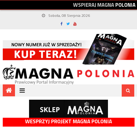
W
S
P
I
E
R
A
J
M
A
G
N
A
P
O
L
O
N
I
A
Sobota, 08 Sierpnia 2026
WESPRZYJ PROJEKT MAGNA POLONIA