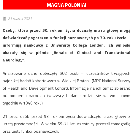
MAGNA POLONIA!
21 marca 2021
Osoby, które przed 50. rokiem życia doznały urazu głowy mogą
doświadczać pogorszenia funkcji poznawczych po 70. roku życia –
informują naukowcy z University College London. Ich wnioski
ukazały się w piśmie „Annals of Clinical and Translational
Neurology”
.
Analizowane dane dotyczyły 502 osób – uczestników trwających
najdłużej badań kohortowych w Wielkiej Brytanii (MRC National Survey
of Health and Development Cohort). Informacje na ich temat zbierano
od momentu narodzin (wszyscy badani urodzili się w tym samym
tygodniu w 1946 roku).
21 proc. osób przed 53. rokiem życia doświadczyło urazu głowy z
utratą przytomności. W wieku 69-71 lat uczestnicy przeszli tomografię
oraz testy funkcji poznawczych.