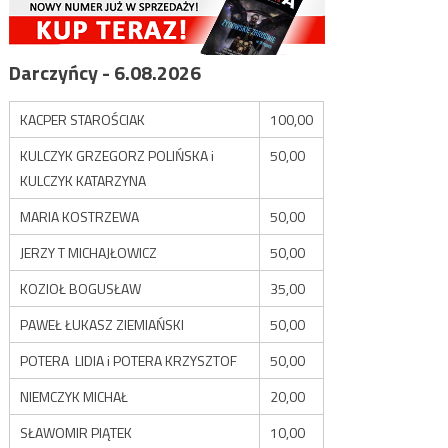
Darczyńcy - 6.08.2026
KACPER STAROŚCIAK
100,00
KULCZYK GRZEGORZ POLIŃSKA i
50,00
KULCZYK KATARZYNA
MARIA KOSTRZEWA
50,00
JERZY T MICHAJŁOWICZ
50,00
KOZIOŁ BOGUSŁAW
35,00
PAWEŁ ŁUKASZ ZIEMIAŃSKI
50,00
POTERA LIDIA i POTERA KRZYSZTOF
50,00
NIEMCZYK MICHAŁ
20,00
SŁAWOMIR PIĄTEK
10,00