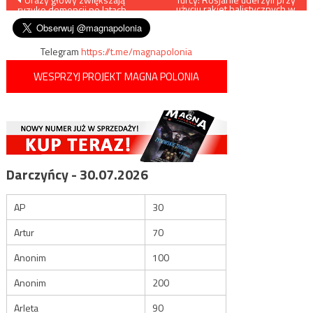
użyciu rakiet balistycznych w
ryzyko demencji po latach
syryjską prowincję Idlib
wpisu
Telegram
https://t.me/magnapolonia
WESPRZYJ PROJEKT MAGNA POLONIA
Darczyńcy - 30.07.2026
AP
30
Artur
70
Anonim
100
Anonim
200
Arleta
90