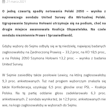
21 marca 2021
O jedną czwartą spadły notowania Polski 2050 – wynika z
najnowszego sondażu United Survey dla Wirtualnej Polski.
Ugrupowanie Szymona Hołowni utrzymuje się na podium, choć na
drugie miejsce awansowała Koalicja Obywatelska. Na czele
sondażu niezmiennie Prawo i Sprawiedliwość.
Gdyby wybory do Sejmu odbyły się w tę niedzielę, najwięcej badanych
zagłosowałoby na Zjednoczoną Prawicę – 33,2 proc, na KO 18,5 proc.,
a na Polskę 2050 Szymona Hołowni 13,2 proc. – wynika z badania
United Survey.
W Sejmie zasiedliby także posłowie Lewicy, na którą zagłosowałoby
9,3 proc. ankietowanych. Tuż nad progiem wyborczym znalazła się
także Konfederacja, uzyskując 6,5 proc. głosów oraz PSL – Koalicja
Polska. Na tę partię oddanie głosu zadeklarowało 6,3 proc.
ankietowanych. Z sondażu wynika też, że 12,9 proc. ankietowanych nie
wie, na kogo zagłosowałoby w wyborach do Sejmu.