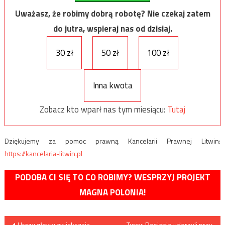
Uważasz, że robimy dobrą robotę? Nie czekaj zatem
do jutra, wspieraj nas od dzisiaj.
30 zł
50 zł
100 zł
Inna kwota
Zobacz kto wparł nas tym miesiącu:
Tutaj
Dziękujemy za pomoc prawną Kancelarii Prawnej Litwin:
https://kancelaria-litwin.pl
PODOBA CI SIĘ TO CO ROBIMY? WESPRZYJ PROJEKT
MAGNA POLONIA!
Nawigacja
Urazy głowy zwiększają
Turcy: Rosjanie uderzyli przy