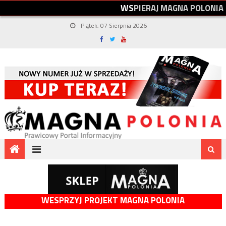
W
S
P
I
E
R
A
J
M
A
G
N
A
P
O
L
O
N
I
A
Piątek, 07 Sierpnia 2026
WESPRZYJ PROJEKT MAGNA POLONIA