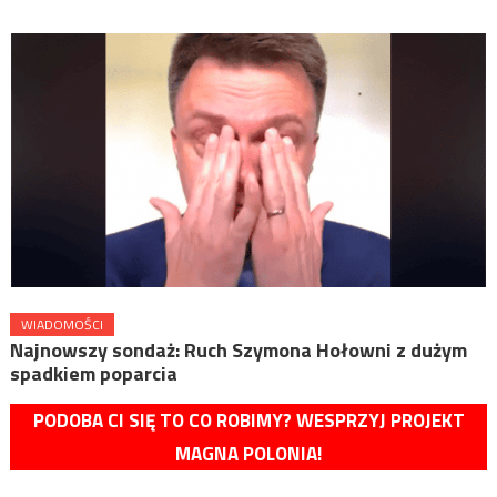
WIADOMOŚCI
Najnowszy sondaż: Ruch Szymona Hołowni z dużym
spadkiem poparcia
PODOBA CI SIĘ TO CO ROBIMY? WESPRZYJ PROJEKT
MAGNA POLONIA!