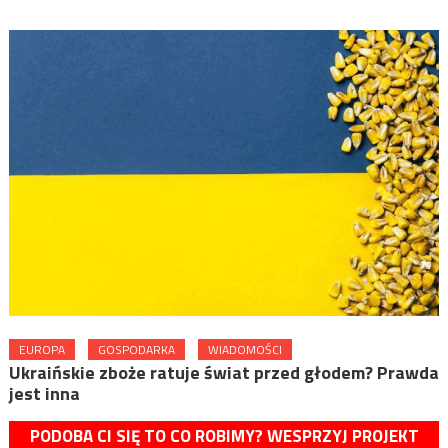
EUROPA
GOSPODARKA
WIADOMOŚCI
Ukraińskie zboże ratuje świat przed głodem? Prawda
jest inna
PODOBA CI SIĘ TO CO ROBIMY? WESPRZYJ PROJEKT