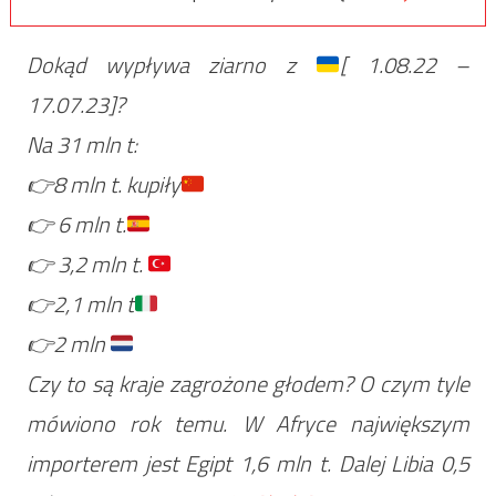
Dokąd wypływa ziarno z
[ 1.08.22 –
17.07.23]?
Na 31 mln t:
👉
8 mln t. kupiły
👉
6 mln t.
👉
3,2 mln t.
👉
2,1 mln t
👉
2 mln
Czy to są kraje zagrożone głodem? O czym tyle
mówiono rok temu. W Afryce największym
importerem jest Egipt 1,6 mln t. Dalej Libia 0,5