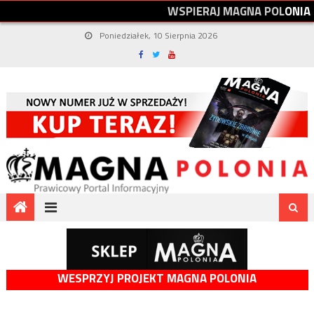
W
S
P
I
E
R
A
J
M
A
G
N
A
P
O
L
O
N
I
A
Poniedziałek, 10 Sierpnia 2026
WESPRZYJ PROJEKT MAGNA POLONIA