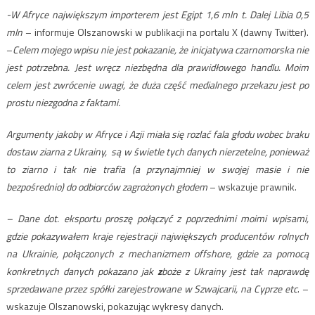
-W Afryce największym importerem jest Egipt 1,6 mln t. Dalej Libia 0,5
mln
– informuje Olszanowski w publikacji na portalu X (dawny Twitter).
–
Celem mojego wpisu nie jest pokazanie, że inicjatywa czarnomorska nie
jest potrzebna. Jest wręcz niezbędna dla prawidłowego handlu. Moim
celem jest zwrócenie uwagi, że duża część medialnego przekazu jest po
prostu niezgodna z faktami.
Argumenty jakoby w Afryce i Azji miała się rozlać fala głodu wobec braku
dostaw ziarna z Ukrainy, są w świetle tych danych nierzetelne, ponieważ
to ziarno i tak nie trafia (a przynajmniej w swojej masie i nie
bezpośrednio) do odbiorców zagrożonych głodem
– wskazuje prawnik.
– Dane dot. eksportu proszę połączyć z poprzednimi moimi wpisami,
gdzie pokazywałem kraje rejestracji największych producentów rolnych
na
Ukrainie,
połączonych z mechanizmem offshore, gdzie za pomocą
konkretnych danych pokazano jak
z
boże z
Ukrainy
jest tak naprawdę
sprzedawane przez spółki zarejestrowane w Szwajcarii, na Cyprze etc
. –
wskazuje Olszanowski, pokazując wykresy danych.