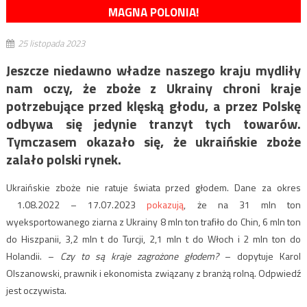
MAGNA POLONIA!
25 listopada 2023
Jeszcze niedawno władze naszego kraju mydliły
nam oczy, że zboże z Ukrainy chroni kraje
potrzebujące przed klęską głodu, a przez Polskę
odbywa się jedynie tranzyt tych towarów.
Tymczasem okazało się, że ukraińskie zboże
zalało polski rynek.
Ukraińskie zboże nie ratuje świata przed głodem. Dane za okres
1.08.2022 – 17.07.2023
pokazują
, że na 31 mln ton
wyeksportowanego ziarna z Ukrainy 8 mln ton trafiło do Chin, 6 mln ton
do Hiszpanii, 3,2 mln t do Turcji, 2,1 mln t do Włoch i 2 mln ton do
Holandii. –
Czy to są kraje zagrożone głodem?
– dopytuje Karol
Olszanowski, prawnik i ekonomista związany z branżą rolną. Odpwiedź
jest oczywista.