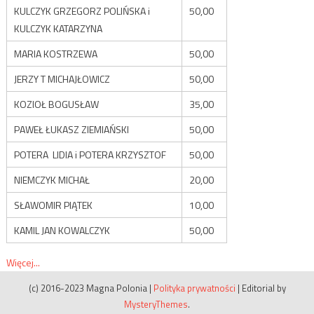
KULCZYK GRZEGORZ POLIŃSKA i
50,00
KULCZYK KATARZYNA
MARIA KOSTRZEWA
50,00
JERZY T MICHAJŁOWICZ
50,00
KOZIOŁ BOGUSŁAW
35,00
PAWEŁ ŁUKASZ ZIEMIAŃSKI
50,00
POTERA LIDIA i POTERA KRZYSZTOF
50,00
NIEMCZYK MICHAŁ
20,00
SŁAWOMIR PIĄTEK
10,00
KAMIL JAN KOWALCZYK
50,00
Więcej...
(c) 2016-2023 Magna Polonia
|
Polityka prywatności
|
Editorial by
MysteryThemes
.