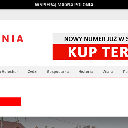
W
S
P
I
E
R
A
J
M
A
G
N
A
P
O
L
O
N
I
A
& Holocher
Żydzi
Gospodarka
Historia
Wiara
Po