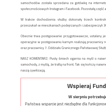
samochodów została sprzedana za gotówkę na interneto
społecznościowych Instagram i Facebook. Pozostałą część au
W trakcie dochodzenia służby dokonały trzech kontro
przeszukań w mieszkaniach podejrzanych i zabezpieczyli 
Obecnie trwa postępowanie przygotowawcze, ustalany je
operacyjne w postępowaniu karnym realizują pracownicy 
oraz pracownicy 7. Oddziału Granicznego Państwowej Służb
NASZ KOMENTARZ: Pusty śmiech ogarnia na myśl o naiwnyc
samochody, z myślą, że trafią na front. Tak się kończy naiw
naszą cywilizacją.
Wspieraj Fund
W sierpniu potrzebu
Państwa wsparcie jest niezbędne dla funkcjonow