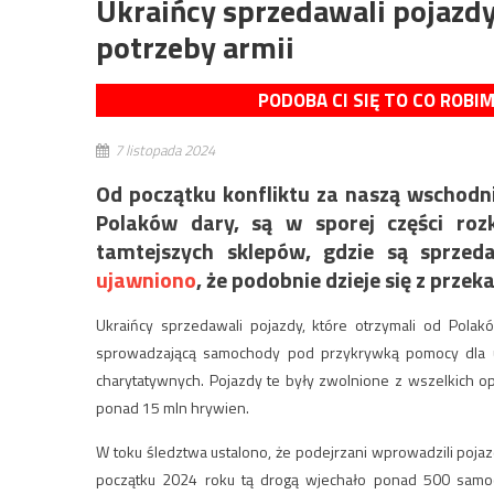
Ukraińcy sprzedawali pojazdy
potrzeby armii
PODOBA CI SIĘ TO CO ROBI
7 listopada 2024
Od początku konfliktu za naszą wschodn
Polaków dary, są w sporej części roz
tamtejszych sklepów, gdzie są sprz
ujawniono
, że podobnie dzieje się z pr
Ukraińcy sprzedawali pojazdy, które otrzymali od Pol
sprowadzającą samochody pod przykrywką pomocy dla ukr
charytatywnych. Pojazdy te były zwolnione z wszelkich opł
ponad 15 mln hrywien.
W toku śledztwa ustalono, że podejrzani wprowadzili poj
początku 2024 roku tą drogą wjechało ponad 500 samoch