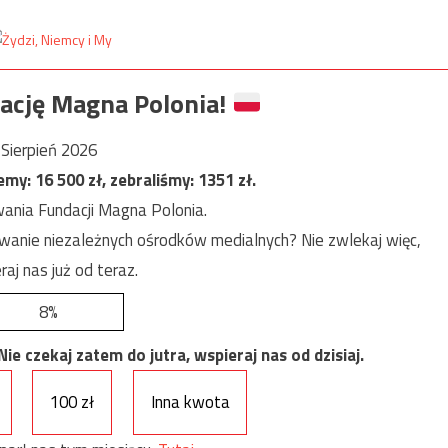
ację Magna Polonia!
Sierpień 2026
jemy:
16 500
zł, zebraliśmy:
1351
zł.
ania Fundacji Magna Polonia.
anie niezależnych ośrodków medialnych? Nie zwlekaj więc,
raj nas już od teraz.
8%
e czekaj zatem do jutra, wspieraj nas od dzisiaj.
100 zł
Inna kwota