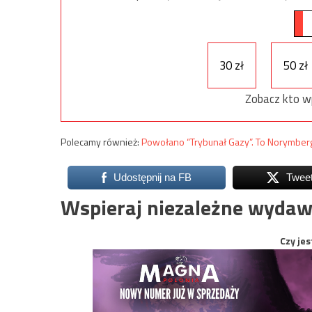
30 zł
50 zł
Zobacz kto w
Polecamy również:
Powołano “Trybunał Gazy”. To Norymber
Udostępnij na FB
Twee
Wspieraj niezależne wydaw
Czy jes