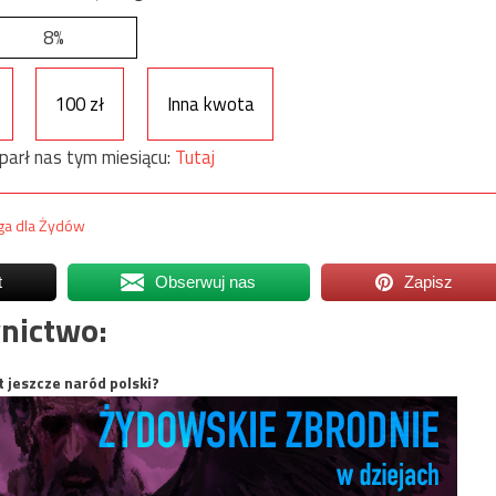
8%
100 zł
Inna kwota
parł nas tym miesiącu:
Tutaj
ga dla Żydów
t
Obserwuj nas
Zapisz
nictwo:
t jeszcze naród polski?