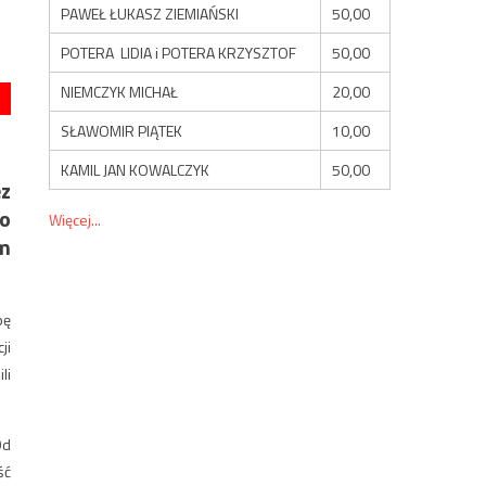
PAWEŁ ŁUKASZ ZIEMIAŃSKI
50,00
POTERA LIDIA i POTERA KRZYSZTOF
50,00
NIEMCZYK MICHAŁ
20,00
SŁAWOMIR PIĄTEK
10,00
KAMIL JAN KOWALCZYK
50,00
ez
do
Więcej...
m
pę
ji
li
Od
ść