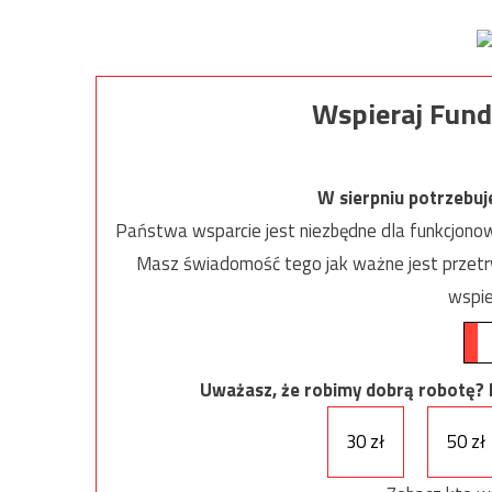
Wspieraj Fund
W sierpniu potrzebu
Państwa wsparcie jest niezbędne dla funkcjonow
Masz świadomość tego jak ważne jest przetrw
wspie
Uważasz, że robimy dobrą robotę? Ni
30 zł
50 zł