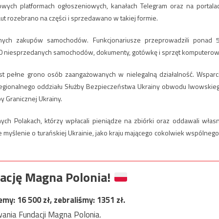
wych platformach ogłoszeniowych, kanałach Telegram oraz na portala
t rozebrano na części i sprzedawano w takiej formie.
lnych zakupów samochodów. Funkcjonariusze przeprowadzili ponad 
30 niesprzedanych samochodów, dokumenty, gotówkę i sprzęt komputerow
st pełne grono osób zaangażowanych w nielegalną działalność. Wsparc
regionalnego oddziału Służby Bezpieczeństwa Ukrainy obwodu lwowskie
y Granicznej Ukrainy.
h Polakach, którzy wpłacali pieniądze na zbiórki oraz oddawali włas
ne myślenie o turańskiej Ukrainie, jako kraju mającego cokolwiek wspólnego
ację Magna Polonia!
jemy:
16 500
zł, zebraliśmy:
1351
zł.
ania Fundacji Magna Polonia.