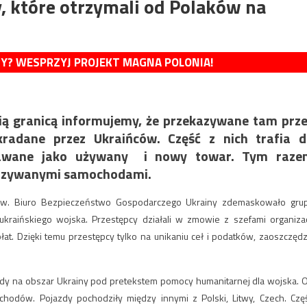
, które otrzymali od Polaków na
MY? WESPRZYJ PROJEKT MAGNA POLONIA!
ią granicą informujemy, że przekazywane tam prz
kradane przez Ukraińców. Część z nich trafia 
edawane jako używany i nowy towar. Tym raze
zekazywanymi samochodami.
aków. Biuro Bezpieczeństwo Gospodarczego Ukrainy zdemaskowało gru
aińskiego wojska. Przestępcy działali w zmowie z szefami organizac
at. Dzięki temu przestępcy tylko na unikaniu ceł i podatków, zaoszczędzi
azdy na obszar Ukrainy pod pretekstem pomocy humanitarnej dla wojska. 
odów. Pojazdy pochodziły między innymi z Polski, Litwy, Czech. Czę