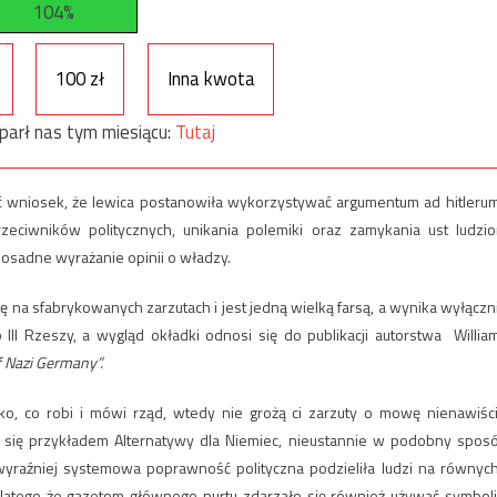
104%
100 zł
Inna kwota
parł nas tym miesiącu:
Tutaj
 wniosek, że lewica postanowiła wykorzystywać argumentum ad hitlerum
eciwników politycznych, unikania polemiki oraz zamykania ust ludzi
osadne wyrażanie opinii o władzy.
ię na sfabrykowanych zarzutach i jest jedną wielką farsą, a wynika wyłączn
 III Rzeszy, a wygląd okładki odnosi się do publikacji autorstwa Willia
of Nazi Germany”.
ko, co robi i mówi rząd, wtedy nie grożą ci zarzuty o mowę nienawiści
ł się przykładem Alternatywy dla Niemiec, nieustannie w podobny spos
wyraźniej systemowa poprawność polityczna podzieliła ludzi na równych
atego że gazetom głównego nurtu zdarzało się również używać symboli