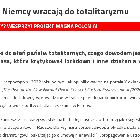
 Niemcy wracają do totalitaryzmu
MY? WESPRZYJ PROJEKT MAGNA POLONIA!
yki działań państw totalitarnych, czego dowodem je
nsa, który krytykował lockdown i inne działania
i rozpoczęto w 2022 roku po tym, jak opublikował on na portalu X okład
m
„The Rise of the New Normal Reich: Consent Factory Essays, Vol. III (202
trzenia i lockdowny wprowadzane w trakcie pseudopandemii koronawirus
 wyjątkowo szkodliwych dla mieszkańców Europy.
 umieszczono białej swastyki na tle białej maseczki ochronnej jako sugesti
ie decydentów III Rzeszy. Dla wymiaru sprawiedliwości okładka stała s
dramaturgowi, oskarżając go o „mowę nienawiści” i „propagowanie ustro