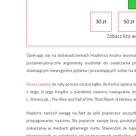
30 zł
50 zł
Zobacz kto w
Opierając się na doświadczeniach Hopkinsa można wysnuć
pozamerytoryczne argumenty osobiste do zwalczania prz
stawiającym niewygodne pytania i pozwalających sobie na d
Pisarz uważa
, że cały proces od początku do końca opiera s
z tego, iż jego książka o pandemii zawiera nawiązania do
L. Shirera pt.
„The Rise and Fall of the Third Reich: A History 
Hopkins zwrócił uwagę na fakt że jeśli popierasz wszyst
propagowanie nazizmu. Na poparcie swojej tezy, posłuży
oskarżanej w mediach głównego nurtu. Stwierdził, że naj
równiejszych, w zależności od wyznawanych poglądów, dl