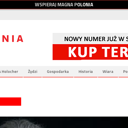
W
S
P
I
E
R
A
J
M
A
G
N
A
P
O
L
O
N
I
A
& Holocher
Żydzi
Gospodarka
Historia
Wiara
Po