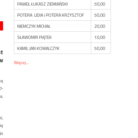
PAWEŁ ŁUKASZ ZIEMIAŃSKI
50,00
POTERA LIDIA i POTERA KRZYSZTOF
50,00
NIEMCZYK MICHAŁ
20,00
SŁAWOMIR PIĄTEK
10,00
KAMIL JAN KOWALCZYK
50,00
st
 w
Więcej...
kę
0-
a,
i,
ię
ju