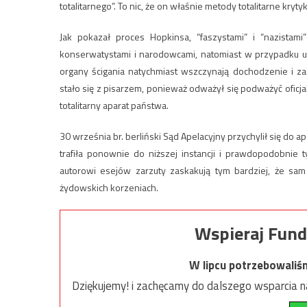
totalitarnego”. To nic, że on właśnie metody totalitarne kryty
Jak pokazał proces Hopkinsa, “faszystami” i “nazista
konserwatystami i narodowcami, natomiast w przypadku uż
organy ścigania natychmiast wszczynają dochodzenie i z
stało się z pisarzem, ponieważ odważył się podważyć oficj
totalitarny aparat państwa.
30 września br. berliński Sąd Apelacyjny przychylił się do 
trafiła ponownie do niższej instancji i prawdopodobnie
autorowi esejów zarzuty zaskakują tym bardziej, że sam 
żydowskich korzeniach.
Wspieraj Fund
W lipcu potrzebowaliś
Dziękujemy! i zachęcamy do dalszego wsparcia na