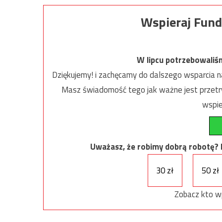
Wspieraj Fund
W lipcu potrzebowaliś
Dziękujemy! i zachęcamy do dalszego wsparcia na
Masz świadomość tego jak ważne jest przetrw
wspie
Uważasz, że robimy dobrą robotę? Ni
30 zł
50 zł
Zobacz kto w