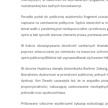
nazistowskiej bez żadnych konsekwencji.
Ponadto podał do publicznej wiadomości fragment uzasad
napisane na zamówienie polityczne. Sędzia stwierdził w n
temat walki z pandemią jest niedopuszczalne i przekracza 
opinii w taki sposób stanowi złamanie prawa, ponieważ umni
W trakcie obowiązywania obostrzeń sanitarnych dramatu
poprzez umieszczanie po niemiecku na maseczce ochronnej z
opinii publicznej.Właśnie tak usprawiedliwiali się bowiem 
W obronie Hopkinsa stanęła dziennikarka Berliner Zeitung
liberalnemu dyskursowi w przestrzeni publicznej, jednych tr
dyskusji. Von Dewitz zauważyła też, że w wypadku pisar
proporcjonalności, nakazującej zastosowanie niezbędnyc
jednostki oraz społeczeństwa.
Próbowano sztucznie wyolbrzymić sytuację wzbudzając poc