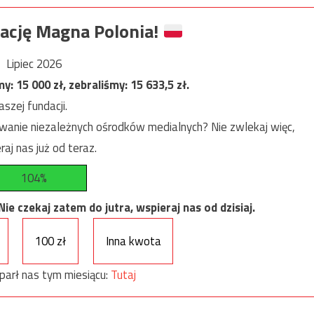
ację Magna Polonia!
Lipiec 2026
my:
15 000
zł, zebraliśmy:
15 633,5
zł.
szej fundacji.
anie niezależnych ośrodków medialnych? Nie zwlekaj więc,
raj nas już od teraz.
104%
e czekaj zatem do jutra, wspieraj nas od dzisiaj.
100 zł
Inna kwota
parł nas tym miesiącu:
Tutaj