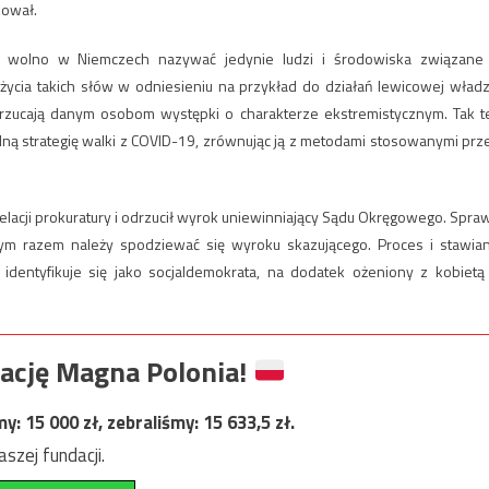
kował.
mi” wolno w Niemczech nazywać jedynie ludzi i środowiska związane
ycia takich słów w odniesieniu na przykład do działań lewicowej władz
arzucają danym osobom występki o charakterze ekstremistycznym. Tak t
alną strategię walki z COVID-19, zrównując ją z metodami stosowanymi prz
apelacji prokuratury i odrzucił wyrok uniewinniający Sądu Okręgowego. Spra
 tym razem należy spodziewać się wyroku skazującego. Proces i stawia
identyfikuje się jako socjaldemokrata, na dodatek ożeniony z kobietą
ację Magna Polonia!
my:
15 000
zł, zebraliśmy:
15 633,5
zł.
szej fundacji.