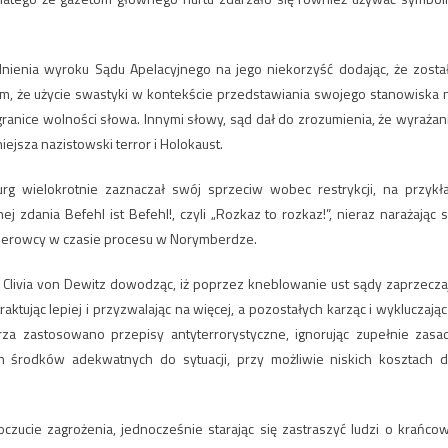
nienia wyroku Sądu Apelacyjnego na jego niekorzyść dodając, że zosta
im, że użycie swastyki w kontekście przedstawiania swojego stanowiska 
granice wolności słowa. Innymi słowy, sąd dał do zrozumienia, że wyrażan
ejsza nazistowski terror i Holokaust.
rg wielokrotnie zaznaczał swój sprzeciw wobec restrykcji, na przykł
dania Befehl ist Befehl!, czyli „Rozkaz to rozkaz!”, nieraz narażając s
hitlerowcy w czasie procesu w Norymberdze.
, Clivia von Dewitz dowodząc, iż poprzez kneblowanie ust sądy zaprzecza
aktując lepiej i przyzwalając na więcej, a pozostałych karząc i wykluczając
za zastosowano przepisy antyterrorystyczne, ignorując zupełnie zasa
h środków adekwatnych do sytuacji, przy możliwie niskich kosztach d
zucie zagrożenia, jednocześnie starając się zastraszyć ludzi o krańco