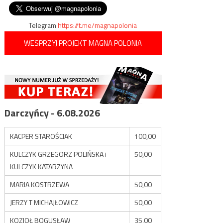
Patlewicz NA ŻYWO
wpisu
Telegram
https://t.me/magnapolonia
WESPRZYJ PROJEKT MAGNA POLONIA
Darczyńcy - 6.08.2026
KACPER STAROŚCIAK
100,00
KULCZYK GRZEGORZ POLIŃSKA i
50,00
KULCZYK KATARZYNA
MARIA KOSTRZEWA
50,00
JERZY T MICHAJŁOWICZ
50,00
KOZIOŁ BOGUSŁAW
35,00