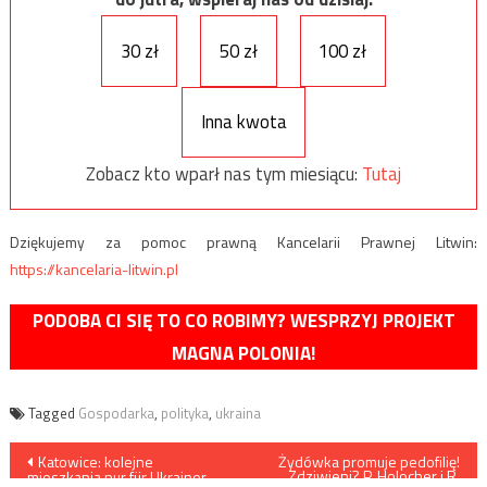
30 zł
50 zł
100 zł
Inna kwota
Zobacz kto wparł nas tym miesiącu:
Tutaj
Dziękujemy za pomoc prawną Kancelarii Prawnej Litwin:
https://kancelaria-litwin.pl
PODOBA CI SIĘ TO CO ROBIMY? WESPRZYJ PROJEKT
MAGNA POLONIA!
Tagged
Gospodarka
,
polityka
,
ukraina
Nawigacja
Katowice: kolejne
Żydówka promuje pedofilię!
Zdziwieni? P. Holocher i R.
mieszkania nur für Ukrainer