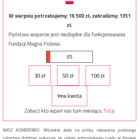
W sierpniu potrzebujemy:
16 500
zł, zebraliśmy:
1351
zł.
Państwa wsparcie jest niezbędne dla funkcjonowania
Fundacji Magna Polonia.
8%
30 zł
50 zł
100 zł
Inna kwota
Zobacz kto wparł nas tym miesiącu:
Tutaj
NASZ KOMENTARZ: Wściekłe ataki na próby ratowania polskiego
rolnictwa dobitnie pokazują, że celem antypolskiego rządu w Kijowie