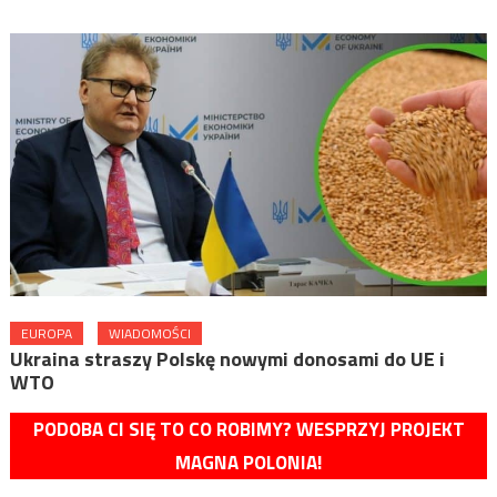
EUROPA
WIADOMOŚCI
Ukraina straszy Polskę nowymi donosami do UE i
WTO
PODOBA CI SIĘ TO CO ROBIMY? WESPRZYJ PROJEKT
MAGNA POLONIA!