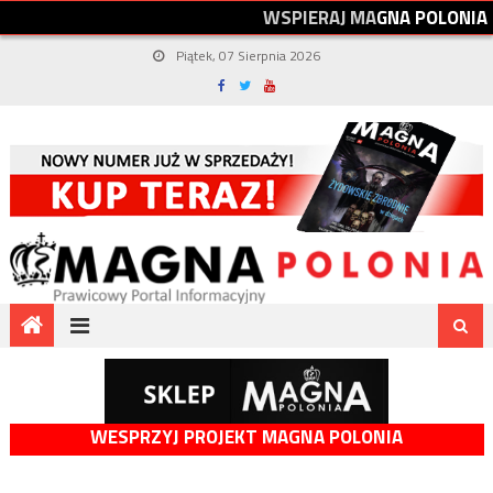
W
S
P
I
E
R
A
J
M
A
G
N
A
P
O
L
O
N
I
A
Piątek, 07 Sierpnia 2026
WESPRZYJ PROJEKT MAGNA POLONIA