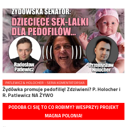
PATLEWICZ & HOLOCHER - SERIA KOMENTATORSKA
Żydówka promuje pedofilię! Zdziwieni? P. Holocher i
R. Patlewicz NA ŻYWO
PODOBA CI SIĘ TO CO ROBIMY? WESPRZYJ PROJEKT
MAGNA POLONIA!