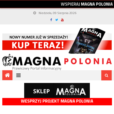
W
S
P
I
E
R
A
J
M
A
G
N
A
P
O
L
O
N
I
A
Niedziela, 09 Sierpnia 2026
WESPRZYJ PROJEKT MAGNA POLONIA