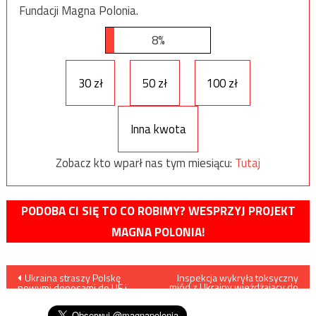
Fundacji Magna Polonia.
8%
30 zł
50 zł
100 zł
Inna kwota
Zobacz kto wparł nas tym miesiącu:
Tutaj
PODOBA CI SIĘ TO CO ROBIMY? WESPRZYJ PROJEKT
MAGNA POLONIA!
Nawigacja
Ukraina straszy Polskę
Inspekcja wykryła toksyczny
miód z Ukrainy wjeżdżający do
nowymi donosami do UE i
Polski
wpisu
WTO