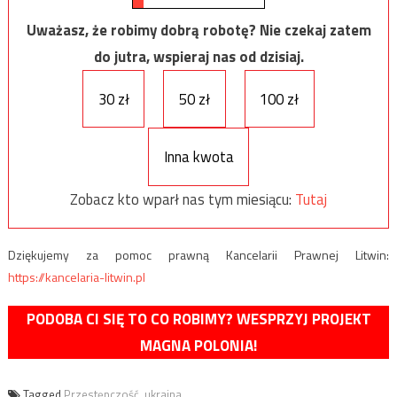
Uważasz, że robimy dobrą robotę? Nie czekaj zatem
do jutra, wspieraj nas od dzisiaj.
30 zł
50 zł
100 zł
Inna kwota
Zobacz kto wparł nas tym miesiącu:
Tutaj
Dziękujemy za pomoc prawną Kancelarii Prawnej Litwin:
https://kancelaria-litwin.pl
PODOBA CI SIĘ TO CO ROBIMY? WESPRZYJ PROJEKT
MAGNA POLONIA!
Tagged
Przestępczość
,
ukraina