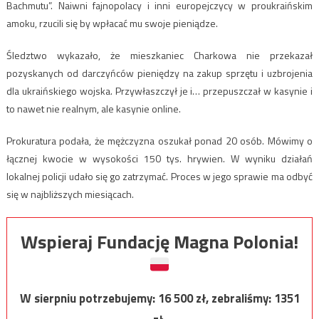
Bachmutu”. Naiwni fajnopolacy i inni europejczycy w proukraińskim
amoku, rzucili się by wpłacać mu swoje pieniądze.
Śledztwo wykazało, że mieszkaniec Charkowa nie przekazał
pozyskanych od darczyńców pieniędzy na zakup sprzętu i uzbrojenia
dla ukraińskiego wojska. Przywłaszczył je i… przepuszczał w kasynie i
to nawet nie realnym, ale kasynie online.
Prokuratura podała, że mężczyzna oszukał ponad 20 osób. Mówimy o
łącznej kwocie w wysokości 150 tys. hrywien. W wyniku działań
lokalnej policji udało się go zatrzymać. Proces w jego sprawie ma odbyć
się w najbliższych miesiącach.
Wspieraj Fundację Magna Polonia!
W sierpniu potrzebujemy:
16 500
zł, zebraliśmy:
1351