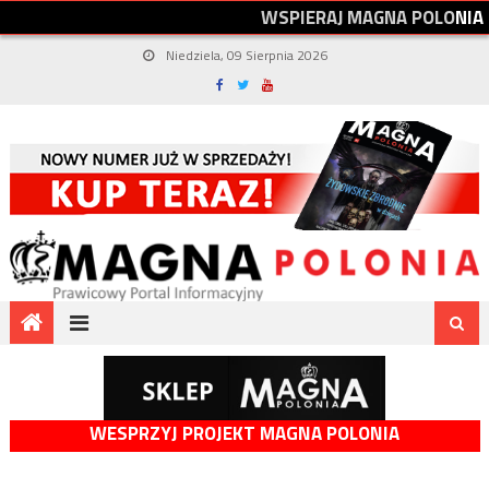
W
S
P
I
E
R
A
J
M
A
G
N
A
P
O
L
O
N
I
A
Niedziela, 09 Sierpnia 2026
WESPRZYJ PROJEKT MAGNA POLONIA