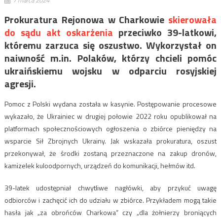
Prokuratura Rejonowa w Charkowie
skierowała
do sądu akt oskarżenia
przeciwko 39-latkowi,
któremu zarzuca się oszustwo. Wykorzystał on
naiwność m.in. Polaków, którzy chcieli pomóc
ukraińskiemu wojsku w odparciu rosyjskiej
agresji.
Pomoc z Polski wydana została w kasynie. Postępowanie procesowe
wykazało, że Ukrainiec w drugiej połowie 2022 roku opublikował na
platformach społecznościowych ogłoszenia o zbiórce pieniędzy na
wsparcie Sił Zbrojnych Ukrainy. Jak wskazała prokuratura, oszust
przekonywał, że środki zostaną przeznaczone na zakup dronów,
kamizelek kuloodpornych, urządzeń do komunikacji, hełmów itd.
39-latek udostępniał chwytliwe nagłówki, aby przykuć uwagę
odbiorców i zachęcić ich do udziału w zbiórce. Przykładem mogą takie
hasła jak „za obrońców Charkowa” czy „dla żołnierzy broniących