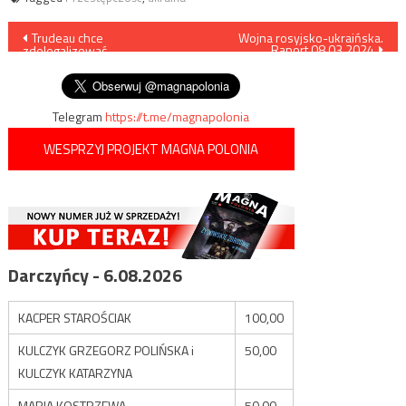
Nawigacja
Trudeau chce
Wojna rosyjsko-ukraińska.
Raport 08.03.2024
zdelegalizować
wpisu
chrześcijaństwo
Telegram
https://t.me/magnapolonia
WESPRZYJ PROJEKT MAGNA POLONIA
Darczyńcy - 6.08.2026
KACPER STAROŚCIAK
100,00
KULCZYK GRZEGORZ POLIŃSKA i
50,00
KULCZYK KATARZYNA
MARIA KOSTRZEWA
50,00