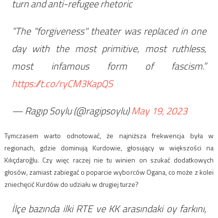
turn and anti-refugee rhetoric
“The "forgiveness" theater was replaced in one
day with the most primitive, most ruthless,
most infamous form of fascism.”
https://t.co/ryCM3KapQS
— Ragıp Soylu (@ragipsoylu)
May 19, 2023
Tymczasem warto odnotować, że najniższa frekwencja była w
regionach, gdzie dominują Kurdowie, głosujący w większości na
Kılıçdaroğlu. Czy więc raczej nie tu winien on szukać dodatkowych
głosów, zamiast zabiegać o poparcie wyborców Ogana, co może z kolei
zniechęcić Kurdów do udziału w drugiej turze?
İlçe bazında ilki RTE ve KK arasındaki oy farkını,