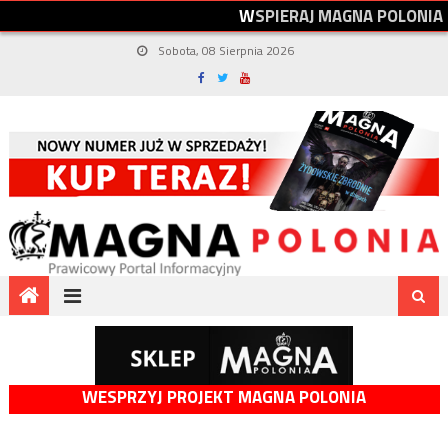
W
S
P
I
E
R
A
J
M
A
G
N
A
P
O
L
O
N
I
A
Sobota, 08 Sierpnia 2026
WESPRZYJ PROJEKT MAGNA POLONIA