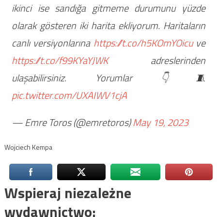
ikinci ise sandığa gitmeme durumunu yüzde
olarak gösteren iki harita ekliyorum. Haritaların
canlı versiyonlarına
https://t.co/h5KOmYOicu
ve
https://t.co/f99KYaYJWK
adreslerinden
ulaşabilirsiniz. Yorumlar 👇🧵
pic.twitter.com/UXAIWV1cjA
— Emre Toros (@emretoros)
May 19, 2023
Wojciech Kempa
Wspieraj niezależne
wydawnictwo: