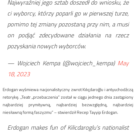
Najwyraźniej jego sztab doszedł do wniosku, że
ci wyborcy, którzy poparli go w pierwszej turze,
pomimo tej zmiany pozostaną przy nim, a musi
on podjąć zdecydowane działania na rzecz
pozyskania nowych wyborców.
— Wojciech Kempa (@wojciech_kempa)
May
18, 2023
Erdogan wyśmiewa nacjonalistyczny zwrot Kılıçdaroğlu i antyuchodźczą
retorykę. „Teatr „przebaczenia” został w ciągu jednego dnia zastąpiony
najbardziej prymitywną, najbardziej bezwzględną, najbardziej
niesławną formą faszyzmu” – stwierdził Recep Tayyip Erdogan.
Erdogan makes fun of Kilicdaroglu’s nationalist