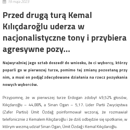
19 maja 2023
Przed drugą turą Kemal
Kılıçdaroğlu uderza w
nacjonalistyczne tony i przybiera
agresywne pozy…
Najwyraźniej jego sztab doszedł do wniosku, że ci wyborcy, którzy
poparli go w pierwszej turze, pomimo tej zmiany pozostaną przy
nim, a musi on podjąć zdecydowane działania na rzecz pozyskania
nowych wyborców.
Przypomnę, że w pierwszej turze Erdogan zdobył 49,52% głosów,
Kılıçdaroğlu – 44,88%, a Sinan Ogan – 5,17. Lider Partii Zwycięstwa
(Zafer Partisi) Ümit Özdağ poinformował wczoraj, że rozmawiał
telefonicznie z Kemalem Kılıçdaroğlu i że dziś odbędzie się spotkanie, w
którym wezmą udział Sinan Ogan, Ümit Özdağ i Kemal Kılıçdaroğlu.