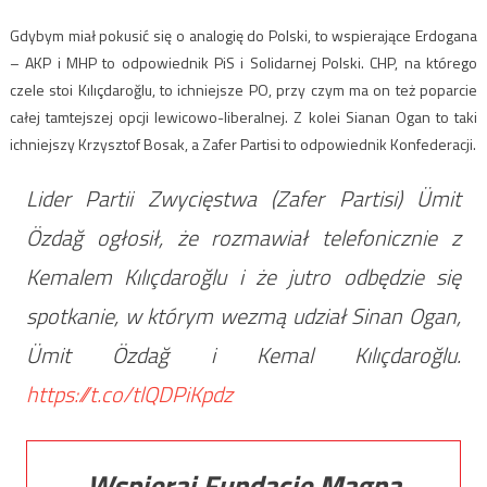
Gdybym miał pokusić się o analogię do Polski, to wspierające Erdogana
– AKP i MHP to odpowiednik PiS i Solidarnej Polski. CHP, na którego
czele stoi Kılıçdaroğlu, to ichniejsze PO, przy czym ma on też poparcie
całej tamtejszej opcji lewicowo-liberalnej. Z kolei Sianan Ogan to taki
ichniejszy Krzysztof Bosak, a Zafer Partisi to odpowiednik Konfederacji.
Lider Partii Zwycięstwa (Zafer Partisi) Ümit
Özdağ ogłosił, że rozmawiał telefonicznie z
Kemalem Kılıçdaroğlu i że jutro odbędzie się
spotkanie, w którym wezmą udział Sinan Ogan,
Ümit Özdağ i Kemal Kılıçdaroğlu.
https://t.co/tlQDPiKpdz
Wspieraj Fundację Magna