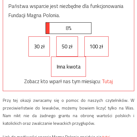
Państwa wsparcie jest niezbędne dla funkcjonowania
Fundacji Magna Polonia.
8%
30 zł
50 zł
100 zł
Inna kwota
Zobacz kto wparł nas tym miesiącu:
Tutaj
Przy tej okazji zwracamy się o pomoc do naszych czytelników. W
przeciwieństwie do lewaków, możemy bowiem liczyć tylko na Was.
Nam nikt nie da żadnego grantu na obronę wartości polskich i
katolickich oraz zwalczanie lewackich przygłupów.
Link do możliwości sparcia Magna Polonia znajduje się
tutaj.