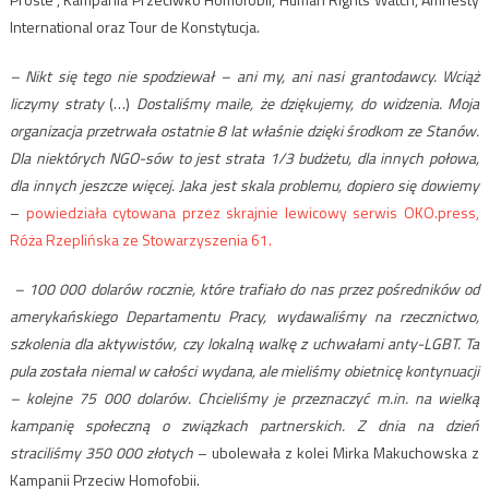
International oraz Tour de Konstytucja.
– Nikt się tego nie spodziewał – ani my, ani nasi grantodawcy. Wciąż
liczymy straty
(…)
Dostaliśmy maile, że dziękujemy, do widzenia. Moja
organizacja przetrwała ostatnie 8 lat właśnie dzięki środkom ze Stanów.
Dla niektórych NGO-sów to jest strata 1/3 budżetu, dla innych połowa,
dla innych jeszcze więcej. Jaka jest skala problemu, dopiero się dowiemy
–
powiedziała cytowana przez skrajnie lewicowy serwis OKO.press,
Róża Rzeplińska ze Stowarzyszenia 61.
– 100 000 dolarów rocznie, które trafiało do nas przez pośredników od
amerykańskiego Departamentu Pracy, wydawaliśmy na rzecznictwo,
szkolenia dla aktywistów, czy lokalną walkę z uchwałami anty-LGBT. Ta
pula została niemal w całości wydana, ale mieliśmy obietnicę kontynuacji
– kolejne 75 000 dolarów. Chcieliśmy je przeznaczyć m.in. na wielką
kampanię społeczną o związkach partnerskich. Z dnia na dzień
straciliśmy 350 000 złotych
– ubolewała z kolei Mirka Makuchowska z
Kampanii Przeciw Homofobii.