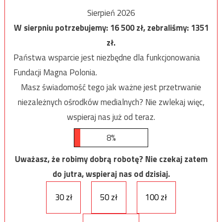
Sierpień 2026
W sierpniu potrzebujemy:
16 500
zł, zebraliśmy:
1351
zł.
Państwa wsparcie jest niezbędne dla funkcjonowania
Fundacji Magna Polonia.
Masz świadomość tego jak ważne jest przetrwanie
niezależnych ośrodków medialnych? Nie zwlekaj więc,
wspieraj nas już od teraz.
8%
Uważasz, że robimy dobrą robotę? Nie czekaj zatem
do jutra, wspieraj nas od dzisiaj.
30 zł
50 zł
100 zł