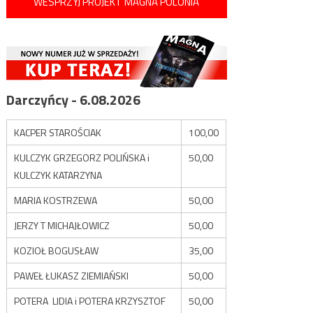
WESPRZYJ PROJEKT MAGNA POLONIA
Darczyńcy - 6.08.2026
KACPER STAROŚCIAK
100,00
KULCZYK GRZEGORZ POLIŃSKA i
50,00
KULCZYK KATARZYNA
MARIA KOSTRZEWA
50,00
JERZY T MICHAJŁOWICZ
50,00
KOZIOŁ BOGUSŁAW
35,00
PAWEŁ ŁUKASZ ZIEMIAŃSKI
50,00
POTERA LIDIA i POTERA KRZYSZTOF
50,00