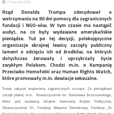
31 stycznia 2025
Rząd Donalda Trumpa zdecydował o
wstrzymaniu na 90 dni pomocy dla zagranicznych
fundacji i NGO-sów. W tym czasie ma nastąpić
audyt, na co były wydawane amerykańskie
pieniądze. Tuż po tej decyzji, polskojęzyczne
organizacje skrajnej lewicy zaczęły publiczny
lament o odcięciu ich od środków, na których
dotychczas żerowały i uprzykrzały życie
zwykłym Polakom. Chodzi m.in. o
Kampanię
Przeciwko Homofobii oraz Human Rights Watch,
które promowały m.in. dewiacje seksualne
.
Trump zakazał wspierania zagranicznych szczujni. Za pieniążkami
zaczęli płakać m.in. Stowarzyszenie im. Stanisława Brzozowskiego,
które jest wydawcą skrajnie lewicowej Krytyki Politycznej,
Stowarzyszenie 61, Fundacja Aktywna Demokracja, Fundacja „To
Proste”, Kampania Przeciwko Homofobii, Human Rights Watch, Amnesty