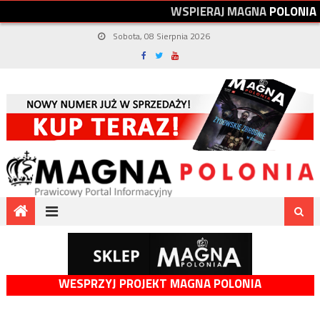
W
S
P
I
E
R
A
J
M
A
G
N
A
P
O
L
O
N
I
A
Sobota, 08 Sierpnia 2026
WESPRZYJ PROJEKT MAGNA POLONIA