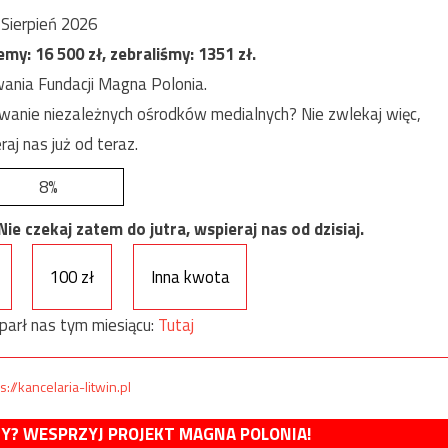
Sierpień 2026
jemy:
16 500
zł, zebraliśmy:
1351
zł.
ania Fundacji Magna Polonia.
anie niezależnych ośrodków medialnych? Nie zwlekaj więc,
raj nas już od teraz.
8%
e czekaj zatem do jutra, wspieraj nas od dzisiaj.
100 zł
Inna kwota
parł nas tym miesiącu:
Tutaj
s://kancelaria-litwin.pl
MY? WESPRZYJ PROJEKT MAGNA POLONIA!