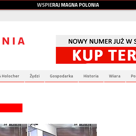
W
S
P
I
E
R
A
J
M
A
G
N
A
P
O
L
O
N
I
A
& Holocher
Żydzi
Gospodarka
Historia
Wiara
Po