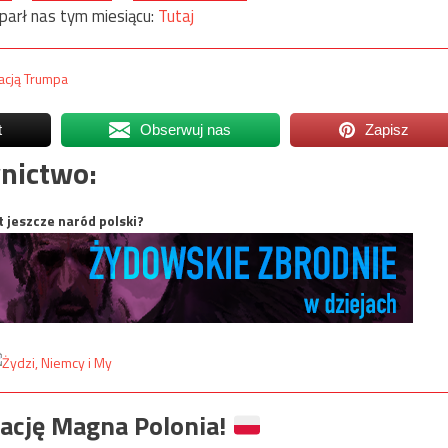
parł nas tym miesiącu:
Tutaj
acją Trumpa
t
Obserwuj nas
Zapisz
nictwo:
t jeszcze naród polski?
ację Magna Polonia!