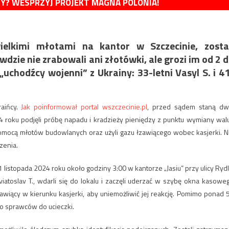
MY? WESPRZYJ PROJEKT MAGNA POLONIA!
elkimi młotami na kantor w Szczecinie, zostal
dzie nie zrabowali ani złotówki, ale grozi im od 2 
 „uchodźcy wojenni” z Ukrainy: 33-letni Vasyl S. i 4
raińcy.
Jak poinformował portal wszczecinie.pl
, przed sądem staną dw
 roku podjęli próbę napadu i kradzieży pieniędzy z punktu wymiany walu
mocą młotów budowlanych oraz użyli gazu łzawiącego wobec kasjerki. N
zenia.
listopada 2024 roku około godziny 3:00 w kantorze „Jasiu” przy ulicy Rydl
viatoslav T., wdarli się do lokalu i zaczęli uderzać w szybę okna kasowe
awiący w kierunku kasjerki, aby uniemożliwić jej reakcję. Pomimo ponad 
o sprawców do ucieczki.