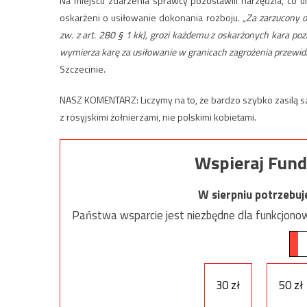
Na miejscu zdarzenia sprawcy pozostawili narzędzia, co um
oskarżeni o usiłowanie dokonania rozboju.
„Za zarzucony o
zw. z art. 280 § 1 kk), grozi każdemu z oskarżonych kara poz
wymierza karę za usiłowanie w granicach zagrożenia przewid
Szczecinie.
NASZ KOMENTARZ: Liczymy na to, że bardzo szybko zasilą sze
z rosyjskimi żołnierzami, nie polskimi kobietami.
Wspieraj Fund
W sierpniu potrzebu
Państwa wsparcie jest niezbędne dla funkcjonow
30 zł
50 zł