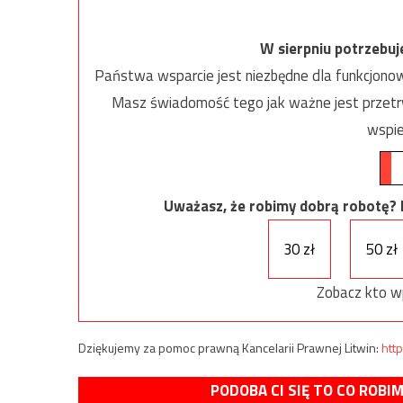
W sierpniu potrzebu
Państwa wsparcie jest niezbędne dla funkcjonow
Masz świadomość tego jak ważne jest przetrw
wspie
Uważasz, że robimy dobrą robotę? Ni
30 zł
50 zł
Zobacz kto w
Dziękujemy za pomoc prawną Kancelarii Prawnej Litwin:
http
PODOBA CI SIĘ TO CO ROBI