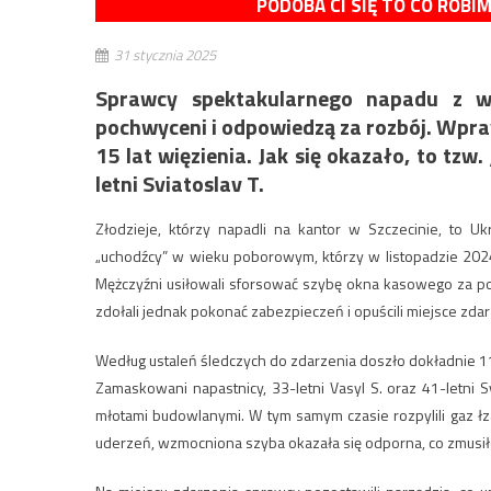
PODOBA CI SIĘ TO CO ROBI
31 stycznia 2025
Sprawcy spektakularnego napadu z wi
pochwyceni i odpowiedzą za rozbój. Wpraw
15 lat więzienia. Jak się okazało, to tzw.
letni Sviatoslav T.
Złodzieje, którzy napadli na kantor w Szczecinie, to Uk
„uchodźcy” w wieku poborowym, którzy w listopadzie 2024
Mężczyźni usiłowali sforsować szybę okna kasowego za po
zdołali jednak pokonać zabezpieczeń i opuścili miejsce zdar
Według ustaleń śledczych do zdarzenia doszło dokładnie 11 
Zamaskowani napastnicy, 33-letni Vasyl S. oraz 41-letni S
młotami budowlanymi. W tym samym czasie rozpylili gaz łz
uderzeń, wzmocniona szyba okazała się odporna, co zmusił