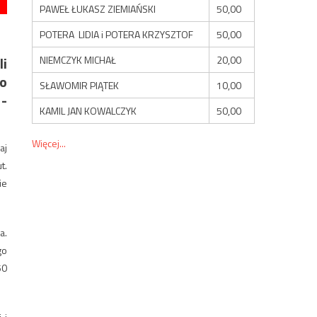
PAWEŁ ŁUKASZ ZIEMIAŃSKI
50,00
POTERA LIDIA i POTERA KRZYSZTOF
50,00
NIEMCZYK MICHAŁ
20,00
i
do
SŁAWOMIR PIĄTEK
10,00
1-
KAMIL JAN KOWALCZYK
50,00
Więcej...
aj
t.
ie
a.
go
50