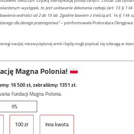
ożliwiło śledczym szybką identyfikację podejrzanych. Zostali zatrzymani
skarżonym występek, to jest usiłowanie dokonania rozboju (art. 13 § 1 kk
bawienia wolności od 2 do 15 lat. Zgodnie bowiem z treścią art. 14 § 1 kk s
zianego dla danego przestępstwa”
– poinformowała Prokuratura Okręgowa
regi swojej niezwyciężonej armii i będą mogli popisać się odwagą w starc
ację Magna Polonia!
jemy:
16 500
zł, zebraliśmy:
1351
zł.
ania Fundacji Magna Polonia.
8%
100 zł
Inna kwota