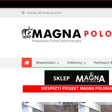
Sobota, 08 Sierpnia 2026
Wiadomości
Felietony
Patlewicz 
WESPRZYJ PROJEKT MAGNA POLONIA