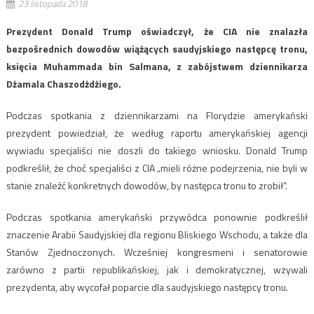
23 listopada 2018
Prezydent Donald Trump oświadczył, że CIA nie znalazła
bezpośrednich dowodów wiążących saudyjskiego następcę tronu,
księcia Muhammada bin Salmana, z zabójstwem dziennikarza
Dżamala Chaszodżdżiego.
Podczas spotkania z dziennikarzami na Florydzie amerykański
prezydent powiedział, że według raportu amerykańskiej agencji
wywiadu specjaliści nie doszli do takiego wniosku. Donald Trump
podkreślił, że choć specjaliści z CIA „mieli różne podejrzenia, nie byli w
stanie znaleźć konkretnych dowodów, by następca tronu to zrobił”.
Podczas spotkania amerykański przywódca ponownie podkreślił
znaczenie Arabii Saudyjskiej dla regionu Bliskiego Wschodu, a także dla
Stanów Zjednoczonych. Wcześniej kongresmeni i senatorowie
zarówno z partii republikańskiej, jak i demokratycznej, wzywali
prezydenta, aby wycofał poparcie dla saudyjskiego następcy tronu.