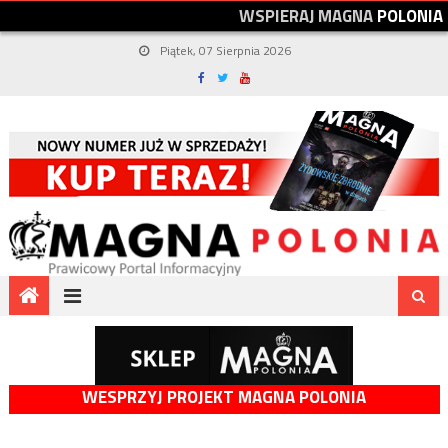
W
S
P
I
E
R
A
J
M
A
G
N
A
P
O
L
O
N
I
A
Piątek, 07 Sierpnia 2026
WESPRZYJ PROJEKT MAGNA POLONIA