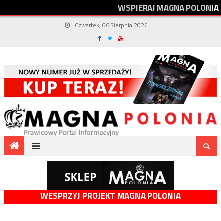
W
S
P
I
E
R
A
J
M
A
G
N
A
P
O
L
O
N
I
A
Czwartek, 06 Sierpnia 2026
WESPRZYJ PROJEKT MAGNA POLONIA