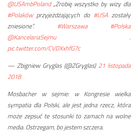
@USAmbPoland
„Zrobię wszystko by wizy dla
#Polaków
przyjeżdżających do
#USA
zostały
zniesione”.
#Warszawa
#Polska
@KancelariaSejmu
.
pic.twitter.com/CVDXxhfG7c
— Zbigniew Gryglas (@ZGryglas)
21 listopada
2018
Mosbacher w sejmie: w Kongresie wielka
sympatia dla Polski, ale jest jedna rzecz, która
może zepsuć te stosunki to zamach na wolne
media. Ostrzegam, bo jestem szczera.