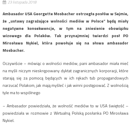
23 listopada 2018
Ambasador USA Georgette Mosbacher ostrzegła posłów w Sejmie,
że „ustawy zagrażające wolności mediów w Polsce” będą miały
negatywne konsekwencje, w tym na zniesienie obowiązku
wizowego dla Polaków. Tak przynajmniej twierdzi posł PO
Mirosława Nykiel, która powołuje się na słowa ambasador
Mosbacher.
Oczywiście – mówiąc o wolności mediów, pani ambasador miała mieć
na myśli niczym nieskrępowany dyktat zagranicznych korporacji, które
starają się za pomocą będących w ich rękach tub propagandowych
narzucać Polakom, jak mają myśleć i jak winni postępować. Z wolnością
tyle ma to wspólnego
– Ambasador powiedziała, że wolność mediów to w USA świętość –
powiedziała w rozmowie z Wirtualną Polską posłanka PO Mirosława
Nykiel.