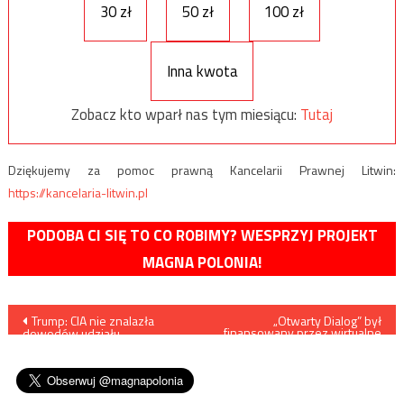
30 zł
50 zł
100 zł
Inna kwota
Zobacz kto wparł nas tym miesiącu:
Tutaj
Dziękujemy za pomoc prawną Kancelarii Prawnej Litwin:
https://kancelaria-litwin.pl
PODOBA CI SIĘ TO CO ROBIMY? WESPRZYJ PROJEKT
MAGNA POLONIA!
Nawigacja
Trump: CIA nie znalazła
„Otwarty Dialog” był
finansowany przez wirtualne
dowodów udziału
firmy zarejestrowane na
wpisu
Muhammada bin Salmana w
Seszelach, w Panamie, na
zabójstwie dziennikarza
Belize?