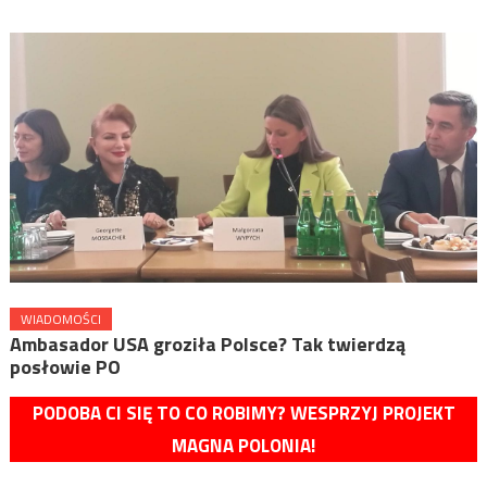
WIADOMOŚCI
Ambasador USA groziła Polsce? Tak twierdzą
posłowie PO
PODOBA CI SIĘ TO CO ROBIMY? WESPRZYJ PROJEKT
MAGNA POLONIA!