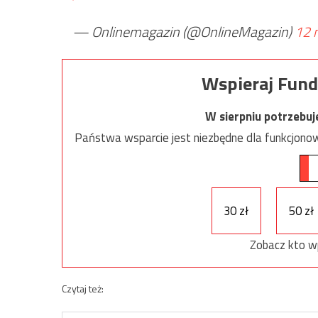
— Onlinemagazin (@OnlineMagazin)
12 
Wspieraj Fund
W sierpniu potrzebu
Państwa wsparcie jest niezbędne dla funkcjonow
30 zł
50 zł
Zobacz kto w
Czytaj też: