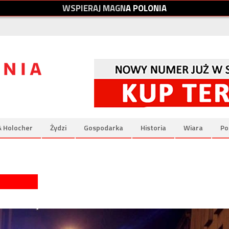
W
S
P
I
E
R
A
J
M
A
G
N
A
P
O
L
O
N
I
A
& Holocher
Żydzi
Gospodarka
Historia
Wiara
Po