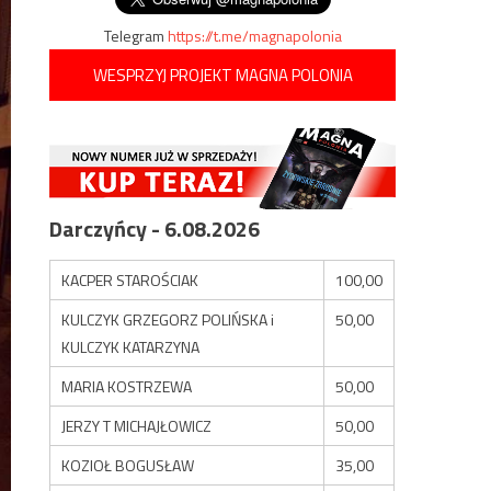
Telegram
https://t.me/magnapolonia
WESPRZYJ PROJEKT MAGNA POLONIA
Darczyńcy - 6.08.2026
KACPER STAROŚCIAK
100,00
KULCZYK GRZEGORZ POLIŃSKA i
50,00
KULCZYK KATARZYNA
MARIA KOSTRZEWA
50,00
JERZY T MICHAJŁOWICZ
50,00
KOZIOŁ BOGUSŁAW
35,00