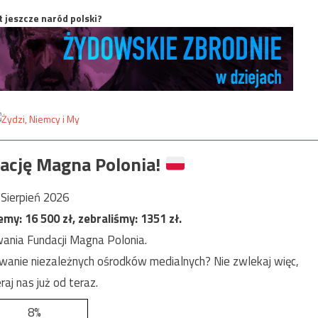
t jeszcze naród polski?
ację Magna Polonia!
Sierpień 2026
jemy:
16 500
zł, zebraliśmy:
1351
zł.
ania Fundacji Magna Polonia.
anie niezależnych ośrodków medialnych? Nie zwlekaj więc,
raj nas już od teraz.
8%