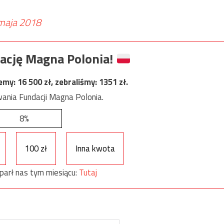
maja 2018
ację Magna Polonia!
jemy:
16 500
zł, zebraliśmy:
1351
zł.
ania Fundacji Magna Polonia.
8%
100 zł
Inna kwota
parł nas tym miesiącu:
Tutaj