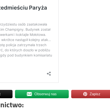
t
Obserwuj nas
Zapisz
nictwo: