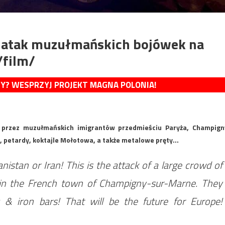
 – atak muzułmańskich bojówek na
/film/
MY? WESPRZYJ PROJEKT MAGNA POLONIA!
 przez muzułmańskich imigrantów przedmieściu Paryża, Champign
ce, petardy, koktajle Mołotowa, a także metalowe pręty…
hanistan or Iran! This is the attack of a large crowd of
n in the French town of Champigny-sur-Marne. They
 & iron bars! That will be the future for Europe!