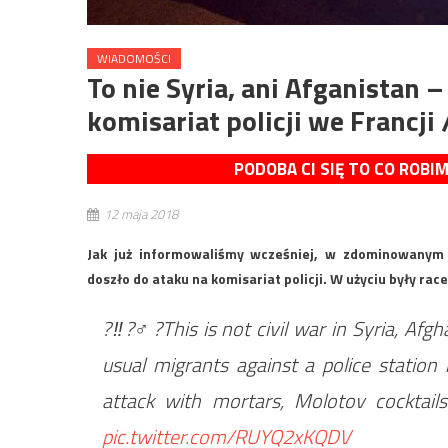
WIADOMOŚCI
To nie Syria, ani Afganistan
komisariat policji we Francji 
PODOBA CI SIĘ TO CO ROBI
12 maja 2018
Jak już informowaliśmy wcześniej, w zdominowanym
doszło do ataku na komisariat policji. W użyciu były ra
?‼?‍♂️?This is not civil war in Syria, Afg
usual migrants against a police statio
attack with mortars, Molotov cocktails
pic.twitter.com/RUYQ2xKQDV