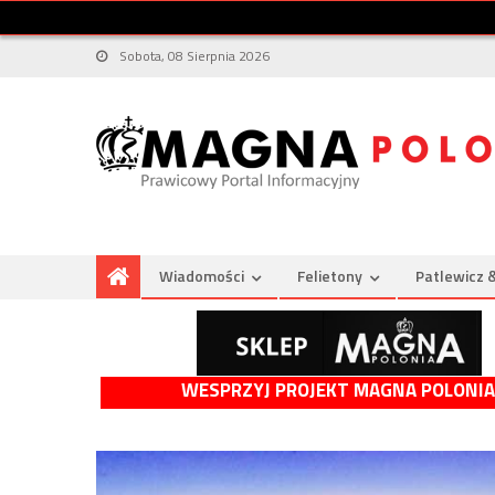
Sobota, 08 Sierpnia 2026
Wiadomości
Felietony
Patlewicz 
WESPRZYJ PROJEKT MAGNA POLONIA