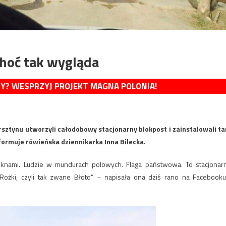
choć tak wygląda
MY? WESPRZYJ PROJEKT MAGNA POLONIA!
ztynu utworzyli całodobowy stacjonarny blokpost i zainstalowali t
nformuje rówieńska dziennikarka Inna Bilecka.
knami. Ludzie w mundurach polowych. Flaga państwowa. To stacjonar
ożki, czyli tak zwane Błoto” – napisała ona dziś rano na Facebooku