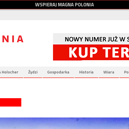
W
S
P
I
E
R
A
J
M
A
G
N
A
P
O
L
O
N
I
A
& Holocher
Żydzi
Gospodarka
Historia
Wiara
Po