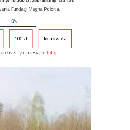
jemy:
16 500
zł, zebraliśmy:
1351
zł.
ania Fundacji Magna Polonia.
8%
100 zł
Inna kwota
parł nas tym miesiącu:
Tutaj