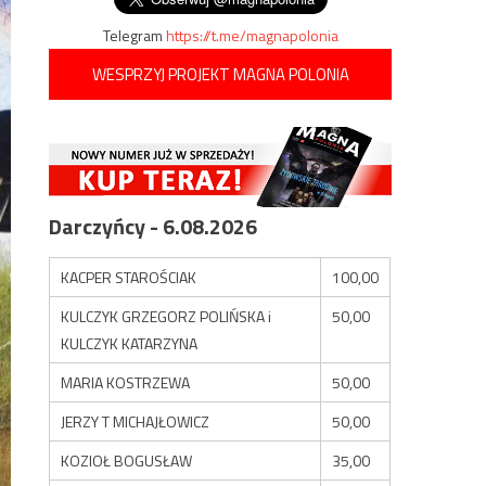
Telegram
https://t.me/magnapolonia
WESPRZYJ PROJEKT MAGNA POLONIA
Darczyńcy - 6.08.2026
KACPER STAROŚCIAK
100,00
KULCZYK GRZEGORZ POLIŃSKA i
50,00
KULCZYK KATARZYNA
MARIA KOSTRZEWA
50,00
JERZY T MICHAJŁOWICZ
50,00
KOZIOŁ BOGUSŁAW
35,00