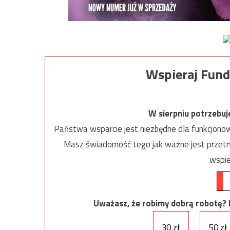
Wspieraj Fund
W sierpniu potrzebu
Państwa wsparcie jest niezbędne dla funkcjonow
Masz świadomość tego jak ważne jest przetrw
wspie
Uważasz, że robimy dobrą robotę? Ni
30 zł
50 zł