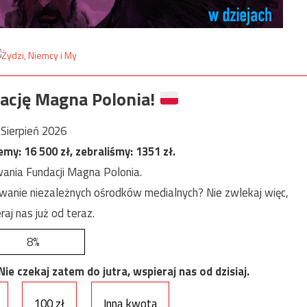
ację Magna Polonia!
Sierpień 2026
jemy:
16 500
zł, zebraliśmy:
1351
zł.
ania Fundacji Magna Polonia.
anie niezależnych ośrodków medialnych? Nie zwlekaj więc,
raj nas już od teraz.
8%
e czekaj zatem do jutra, wspieraj nas od dzisiaj.
100 zł
Inna kwota