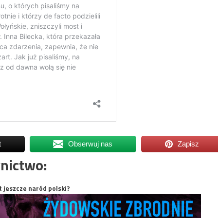
t
Obserwuj nas
Zapisz
nictwo:
t jeszcze naród polski?