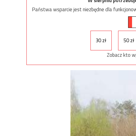
W sierpniu potrzebu
Państwa wsparcie jest niezbędne dla funkcjonow
30 zł
50 zł
Zobacz kto w