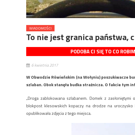
WIADOMOŚCI
To nie jest granica państwa, 
PODOBA CI SIĘ TO CO ROBI
6 kwietnia 2017
W Obwodzie Rówieńskim (na Wołyniu) poszukiwacze burs
szlaban. Obok stanęła budka strażnicza. O fakcie tym i
„Droga zablokowana szlabanem. Domek z zasłoniętymi o
blokpost klesowskich kopaczy na drodze na uroczysko R
opublikowała zdjęcia z tego miejsca.