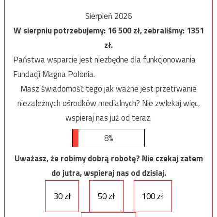
Sierpień 2026
W sierpniu potrzebujemy:
16 500
zł, zebraliśmy:
1351
zł.
Państwa wsparcie jest niezbędne dla funkcjonowania
Fundacji Magna Polonia.
Masz świadomość tego jak ważne jest przetrwanie
niezależnych ośrodków medialnych? Nie zwlekaj więc,
wspieraj nas już od teraz.
8%
Uważasz, że robimy dobrą robotę? Nie czekaj zatem
do jutra, wspieraj nas od dzisiaj.
30 zł
50 zł
100 zł