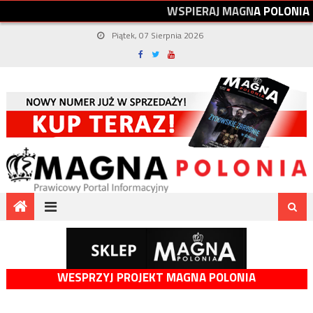
W
S
P
I
E
R
A
J
M
A
G
N
A
P
O
L
O
N
I
A
Piątek, 07 Sierpnia 2026
WESPRZYJ PROJEKT MAGNA POLONIA