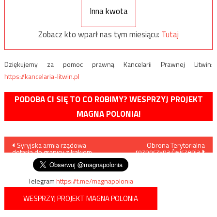
Inna kwota
Zobacz kto wparł nas tym miesiącu:
Tutaj
Dziękujemy za pomoc prawną Kancelarii Prawnej Litwin:
https://kancelaria-litwin.pl
PODOBA CI SIĘ TO CO ROBIMY? WESPRZYJ PROJEKT
MAGNA POLONIA!
Nawigacja
Syryjska armia rządowa
Obrona Terytorialna
rozpoczyna ćwiczenia
dotarła do granicy z Irakiem
wpisu
Telegram
https://t.me/magnapolonia
WESPRZYJ PROJEKT MAGNA POLONIA