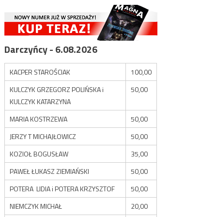
Darczyńcy - 6.08.2026
KACPER STAROŚCIAK
100,00
KULCZYK GRZEGORZ POLIŃSKA i
50,00
KULCZYK KATARZYNA
MARIA KOSTRZEWA
50,00
JERZY T MICHAJŁOWICZ
50,00
KOZIOŁ BOGUSŁAW
35,00
PAWEŁ ŁUKASZ ZIEMIAŃSKI
50,00
POTERA LIDIA i POTERA KRZYSZTOF
50,00
NIEMCZYK MICHAŁ
20,00