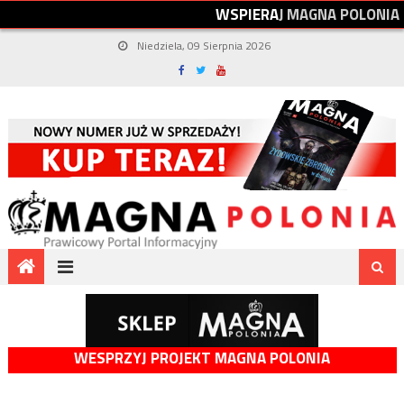
W
S
P
I
E
R
A
J
M
A
G
N
A
P
O
L
O
N
I
A
Niedziela, 09 Sierpnia 2026
WESPRZYJ PROJEKT MAGNA POLONIA