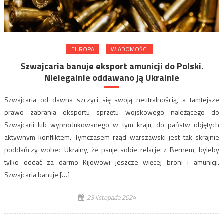
EUROPA
WIADOMOŚCI
Szwajcaria banuje eksport amunicji do Polski.
Nielegalnie oddawano ją Ukrainie
Szwajcaria od dawna szczyci się swoją neutralnością, a tamtejsze
prawo zabrania eksportu sprzętu wojskowego należącego do
Szwajcarii lub wyprodukowanego w tym kraju, do państw objętych
aktywnym konfliktem. Tymczasem rząd warszawski jest tak skrajnie
poddańczy wobec Ukrainy, że psuje sobie relacje z Bernem, byleby
tylko oddać za darmo Kijowowi jeszcze więcej broni i amunicji.
Szwajcaria banuje […]
23 listopada 2024