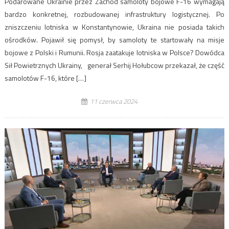
Podarowane Ukrainie przez Zachód samoloty bojowe F-16 wymagają
bardzo konkretnej, rozbudowanej infrastruktury logistycznej. Po
zniszczeniu lotniska w Konstantynowie, Ukraina nie posiada takich
ośrodków. Pojawił się pomysł, by samoloty te startowały na misje
bojowe z Polski i Rumunii. Rosja zaatakuje lotniska w Polsce? Dowódca
Sił Powietrznych Ukrainy, generał Serhij Hołubcow przekazał, że część
samolotów F-16, które […]
11 czerwca 2024