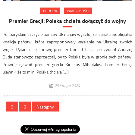
EUROPA
WIADOMOŚCI
Premier Grecji: Polska chciała dołączyć do wojny
Po paryskim szczycie państw UE na jaw wyszło, że istniała nieoficjalna
koalicja państw, które zaproponowały wysłanie na Ukrainę swoich
wojsk. Pytani o tę sprawę premier Donald Tusk i prezydent Andrzej
Duda stanowczo zaprzeczali, by to Polska była w gronie tych państw.
Prawdę ujawnił premier grecki Kiriakos Mìtsotakis. Premier Grecji
ujawnił, że to m.in. Polska chciała […]
28 lutego 2024
Stronicowanie
1
2
3
Następny
wpisów