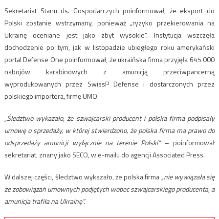
Sekretariat Stanu ds. Gospodarczych poinformował, że eksport do
Polski zostanie wstrzymany, ponieważ „ryzyko przekierowania na
Ukrainę oceniane jest jako zbyt wysokie”. Instytucja wszczęła
dochodzenie po tym, jak w listopadzie ubiegłego roku amerykański
portal Defense One poinformował, że ukraińska firma przyjęła 645 000
nabojów karabinowych z amunicją przeciwpancerną
wyprodukowanych przez SwissP Defense i dostarczonych przez
polskiego importera, firmę UMO.
„Śledztwo wykazało, że szwajcarski producent i polska firma podpisały
umowę o sprzedaży, w której stwierdzono, że polska firma ma prawo do
odsprzedaży amunicji wyłącznie na terenie Polski”
– poinformował
sekretariat, znany jako SECO, w e-mailu do agencji Associated Press.
W dalszej części, śledztwo wykazało, że polska firma
„nie wywiązała się
ze zobowiązań umownych podjętych wobec szwajcarskiego producenta, a
amunicja trafiła na Ukrainę”.