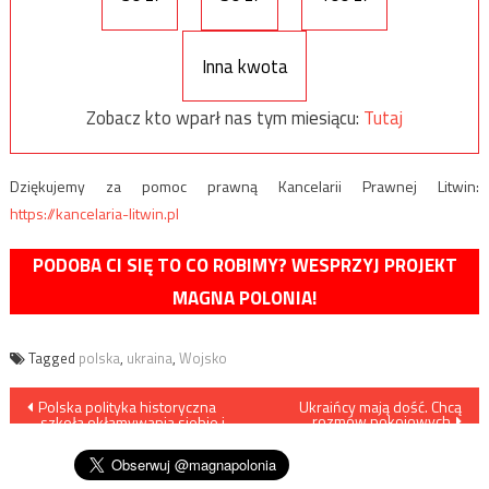
Inna kwota
Zobacz kto wparł nas tym miesiącu:
Tutaj
Dziękujemy za pomoc prawną Kancelarii Prawnej Litwin:
https://kancelaria-litwin.pl
PODOBA CI SIĘ TO CO ROBIMY? WESPRZYJ PROJEKT
MAGNA POLONIA!
Tagged
polska
,
ukraina
,
Wojsko
Nawigacja
Polska polityka historyczna
Ukraińcy mają dość. Chcą
rozmów pokojowych
– szkoła okłamywania siebie i
wpisu
innych