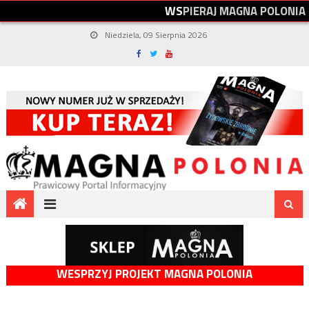
W
S
P
I
E
R
A
J
M
A
G
N
A
P
O
L
O
N
I
A
Niedziela, 09 Sierpnia 2026
WESPRZYJ PROJEKT MAGNA POLONIA