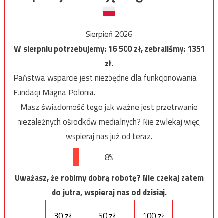
Sierpień 2026
W sierpniu potrzebujemy:
16 500
zł, zebraliśmy:
1351
zł.
Państwa wsparcie jest niezbędne dla funkcjonowania
Fundacji Magna Polonia.
Masz świadomość tego jak ważne jest przetrwanie
niezależnych ośrodków medialnych? Nie zwlekaj więc,
wspieraj nas już od teraz.
8%
Uważasz, że robimy dobrą robotę? Nie czekaj zatem
do jutra, wspieraj nas od dzisiaj.
30 zł
50 zł
100 zł