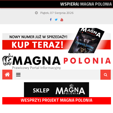
W
S
P
I
E
R
A
J
M
A
G
N
A
P
O
L
O
N
I
A
Piątek, 07 Sierpnia 2026
WESPRZYJ PROJEKT MAGNA POLONIA