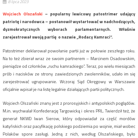
8 lipca 2023
Wojciech Olszański
– popularny lewicowy patostrimer udający
patriotę i narodowca – postanowił wystartować w nadchodzących,
dyzmokratycznych wyborach parlamentarnych. Właśnie
zarejestrował swoją partię o nazwie „Rodacy Kamraci”.
Patostrimer deklarował powołanie partii już w połowie zeszłego roku.
Na to też zbierał wraz ze swoim partnerem – Marcinem Osadowskim,
pieniądze od członków „ruchu kamrackiego”. Teraz, po wielu miesiącach
prób i nacisków ze strony zawiedzionych zwolenników, udało im się
zarejestrować ugrupowanie. Wczoraj Sąd Okręgowy w Warszawie
oficjalnie wpisał je na listę legalnie działających partii politycznych.
Wojciech Olszański znany jest z prorosyjskich i antypolskich poglądów.
M.in. wychwalał Konfederację Targowicką i okres PRL. Twierdził też, że
generał NKWD Iwan Sierow, który odpowiadał za część mordów
katyńskich oraz pacyfikację polskiego podziemia po wojnie, miał wobec
Polaków spore zasługi. Jedną z nich, według Olszańskiego, było