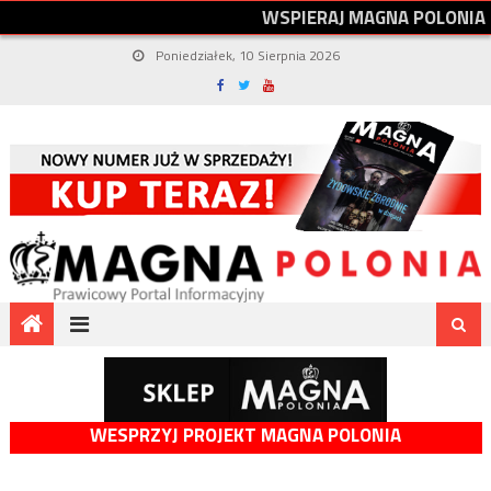
W
S
P
I
E
R
A
J
M
A
G
N
A
P
O
L
O
N
I
A
Poniedziałek, 10 Sierpnia 2026
WESPRZYJ PROJEKT MAGNA POLONIA