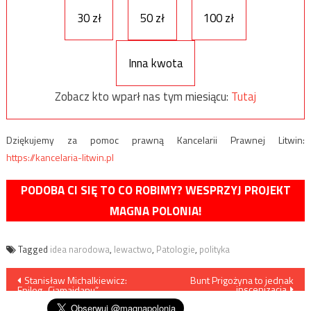
30 zł
50 zł
100 zł
Inna kwota
Zobacz kto wparł nas tym miesiącu:
Tutaj
Dziękujemy za pomoc prawną Kancelarii Prawnej Litwin:
https://kancelaria-litwin.pl
PODOBA CI SIĘ TO CO ROBIMY? WESPRZYJ PROJEKT
MAGNA POLONIA!
Tagged
idea narodowa
,
lewactwo
,
Patologie
,
polityka
Nawigacja
Stanisław Michalkiewicz:
Bunt Prigożyna to jednak
inscenizacja
Epilog „Ciamajdanu”
wpisu