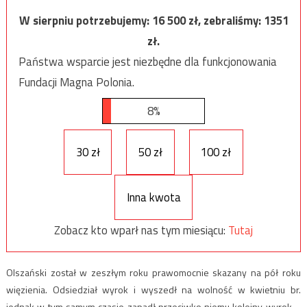
W sierpniu potrzebujemy:
16 500
zł, zebraliśmy:
1351
zł.
Państwa wsparcie jest niezbędne dla funkcjonowania
Fundacji Magna Polonia.
8%
30 zł
50 zł
100 zł
Inna kwota
Zobacz kto wparł nas tym miesiącu:
Tutaj
Olszański został w zeszłym roku prawomocnie skazany na pół roku
więzienia. Odsiedział wyrok i wyszedł na wolność w kwietniu br.
jednak w tym samym czasie zapadł przeciwko niemu kolejny wyrok –