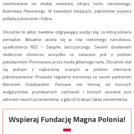
zwerbowanie na służbę sowiecką zdrajcy ruchu narodowego,
Bolesława Piaseckiego. W kwestiach bieżących, patostrimer popiera
politykę Łukaszenki i Putina.
Olszański to aktor, świetnie odgrywający każdą rolę, za którą pobiera
pieniądze. Aktualnie wciela się w rolę rzekomego narodowca,
spadkobiercę NSZ i Związku Jaszczurczego. Swoimi działaniami
skutecznie ośmiesza wszystko co zwiazane jest z polskim
patriotyzmem. Promowany przez media głównego nurtu, Olszański stał
się jednym z najbardziej znanych w polskim internecie
patostreamerów. Prowadzi regularne transmisje ze swoim partnerem
Marcinem Osadowskim. Panowie nie stronią od mocnych
wulgaryzmów, prymitywnych zachowań i licznych wyzwisk pod
adresem swoich przeciwników, a gdy ich brakuje, także zwolenników.
Wspieraj Fundację Magna Polonia!