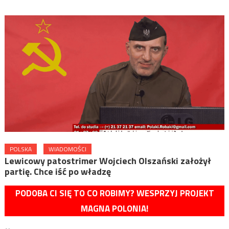
POLSKA
WIADOMOŚCI
Lewicowy patostrimer Wojciech Olszański założył
partię. Chce iść po władzę
PODOBA CI SIĘ TO CO ROBIMY? WESPRZYJ PROJEKT
MAGNA POLONIA!