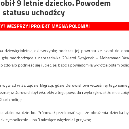
pobił 9 letnie dziecko. Powodem
u statusu uchodźcy
MY? WESPRZYJ PROJEKT MAGNA POLONIA!
 dziewięcioletnią dziewczynkę podczas jej powrotu ze szkoł do dom
 gdy nadchodzący z naprzeciwka 29-letni Syryjczyk – Mohammed Yas
o zdołało podnieść się i uciec. Jej babcia powiadomiła wkrótce potem polic
iła wywiad w Zarządzie Migracji, gdzie Derowishowi wcześniej tego same
znał, iż Derowish był wściekły z tego powodu i wykrzykiwał, że musi „pój
bach policję.
nia ataku na dziecko. Próbował przekonać sąd, że obrażenia dziecka by
k symbolicznie – na 3 miesiące więzienia i grzywnę.