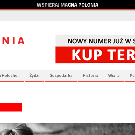
W
S
P
I
E
R
A
J
M
A
G
N
A
P
O
L
O
N
I
A
& Holocher
Żydzi
Gospodarka
Historia
Wiara
Po