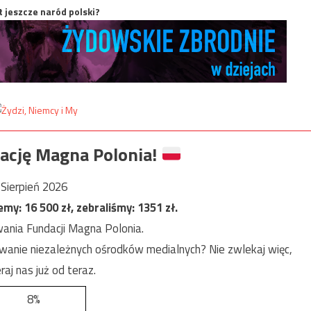
t jeszcze naród polski?
ację Magna Polonia!
Sierpień 2026
jemy:
16 500
zł, zebraliśmy:
1351
zł.
ania Fundacji Magna Polonia.
anie niezależnych ośrodków medialnych? Nie zwlekaj więc,
raj nas już od teraz.
8%