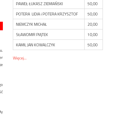
PAWEŁ ŁUKASZ ZIEMIAŃSKI
50,00
POTERA LIDIA i POTERA KRZYSZTOF
50,00
NIEMCZYK MICHAŁ
20,00
SŁAWOMIR PIĄTEK
10,00
KAMIL JAN KOWALCZYK
50,00
u.
er
Więcej...
je
go
ść
ły