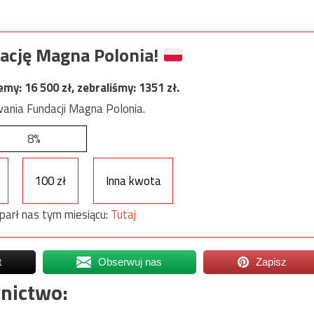
ację Magna Polonia!
jemy:
16 500
zł, zebraliśmy:
1351
zł.
ania Fundacji Magna Polonia.
8%
100 zł
Inna kwota
parł nas tym miesiącu:
Tutaj
t
Obserwuj nas
Zapisz
nictwo: