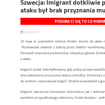
Szwecja: Imigrant dotkliwie 
ataku był brak przyznania m
PODOBA CI SIĘ TO CO ROBI
9 lipca 2017
24 maja w szwedzkim mieście Boden doszło do ataku na
Rozmawiała właśnie z babcią przez telefon komórkowy,
Derowish znienacka przewrócił ja i skopał po głowie. Dzieck
o ataku.
Imigrant został zidentyfikowany, gdy policja przeprowadz
dnia odmówiono przyznania statusu uchodźcy. Ochroniarz ze
do centrum i zamordować kogoś”. Strażnik powiadomił o groź
Imigrant zaprzeczył zeznaniom ochroniarza, jak i dokona
wynikiem przypadkowego zderzenia. Został skazany – jedna