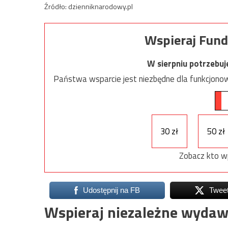
Źródło: dzienniknarodowy.pl
Wspieraj Fund
W sierpniu potrzebu
Państwa wsparcie jest niezbędne dla funkcjonow
30 zł
50 zł
Zobacz kto w
Udostępnij na FB
Twee
Wspieraj niezależne wydaw