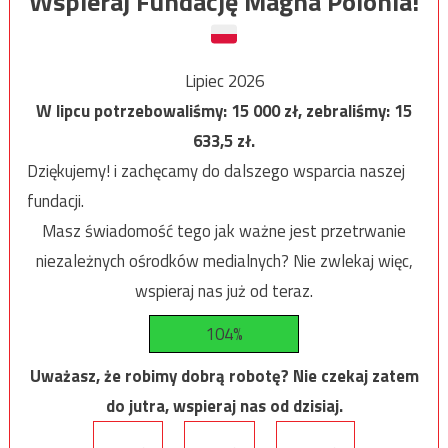
Wspieraj Fundację Magna Polonia!
Lipiec 2026
W lipcu potrzebowaliśmy:
15 000
zł, zebraliśmy:
15
633,5
zł.
Dziękujemy! i zachęcamy do dalszego wsparcia naszej
fundacji.
Masz świadomość tego jak ważne jest przetrwanie
niezależnych ośrodków medialnych? Nie zwlekaj więc,
wspieraj nas już od teraz.
104%
Uważasz, że robimy dobrą robotę? Nie czekaj zatem
do jutra, wspieraj nas od dzisiaj.