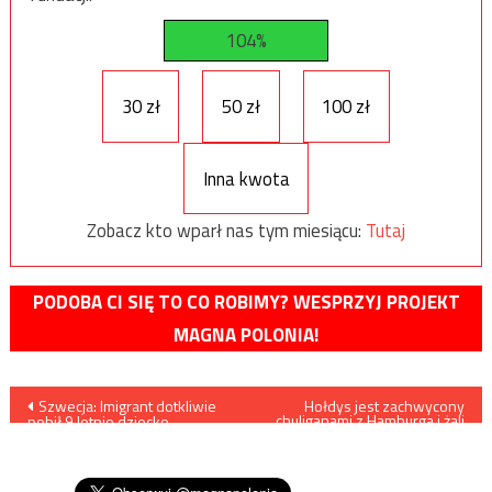
104%
30 zł
50 zł
100 zł
Inna kwota
Zobacz kto wparł nas tym miesiącu:
Tutaj
PODOBA CI SIĘ TO CO ROBIMY? WESPRZYJ PROJEKT
MAGNA POLONIA!
Nawigacja
Szwecja: Imigrant dotkliwie
Hołdys jest zachwycony
chuliganami z Hamburga i żali
pobił 9 letnie dziecko.
się, że Polacy nie przywitali w
wpisu
Powodem ataku był brak
ten sam sposób DOnalda
przyznania mu statusu
Trumpa
uchodźcy