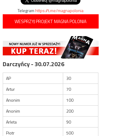
Telegram
https://t.me/magnapolonia
WESPRZYJ PROJEKT MAGNA POLONIA
Darczyńcy - 30.07.2026
AP
30
Artur
70
Anonim
100
Anonim
200
Arleta
90
Piotr
500