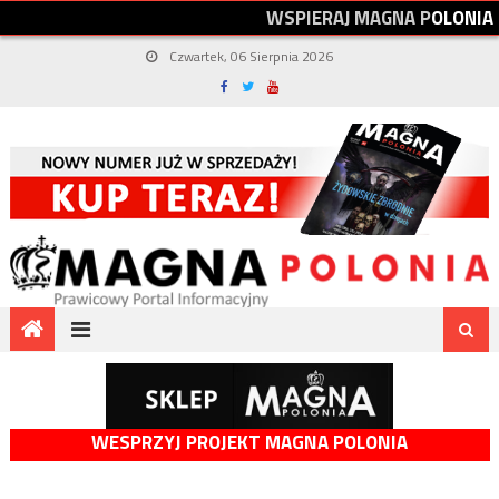
W
S
P
I
E
R
A
J
M
A
G
N
A
P
O
L
O
N
I
A
Czwartek, 06 Sierpnia 2026
WESPRZYJ PROJEKT MAGNA POLONIA