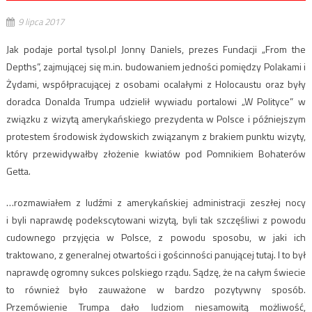
9 lipca 2017
Jak podaje portal tysol.pl Jonny Daniels, prezes Fundacji „From the
Depths”, zajmującej się m.in. budowaniem jedności pomiędzy Polakami i
Żydami, współpracującej z osobami ocalałymi z Holocaustu oraz były
doradca Donalda Trumpa udzielił wywiadu portalowi „W Polityce” w
związku z wizytą amerykańskiego prezydenta w Polsce i późniejszym
protestem środowisk żydowskich związanym z brakiem punktu wizyty,
który przewidywałby złożenie kwiatów pod Pomnikiem Bohaterów
Getta.
…rozmawiałem z ludźmi z amerykańskiej administracji zeszłej nocy
i byli naprawdę podekscytowani wizytą, byli tak szczęśliwi z powodu
cudownego przyjęcia w Polsce, z powodu sposobu, w jaki ich
traktowano, z generalnej otwartości i gościnności panującej tutaj. I to był
naprawdę ogromny sukces polskiego rządu. Sądzę, że na całym świecie
to również było zauważone w bardzo pozytywny sposób.
Przemówienie Trumpa dało ludziom niesamowitą możliwość,