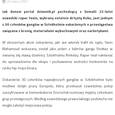
24 marca 2021
Jak donosi portal dziennik.pl pochodzący z Somalii 22-letni
szwedzki raper Yasin, wybrany ostatnio Artystą Roku, jest jednym
z 30 członków gangów w Sztokholmie oskarżonych o przestępstwa
związane z bronią, materiałami wybuchowymi oraz narkotykami.
W obszernym akcie oskarżenia, jaki we wtorek trafił do sądu, Yasin
Mahamoud wskazany został jako jeden z liderów gangu Shottaz w
owianej złą sławą dzielnicy Sztokholmu Rinkeby. Raper miał nakłaniać
do uprowadzenia dla okupu i pozbawienia wolności konkurenta na
rynku hip-hopu Einara.
Oskarżenie 30 członków największych gangów w Sztokholmie było
możliwe dzięki pracy Europolu, który przekazał szwedzkiej policji
zaszyfrowane w komunikatorze Encrochat rozmowy między członkami
grup przestępczych. Według szwedzkiego prawa takiego podsłuchu nie
mogła założyć miejscowa policja.