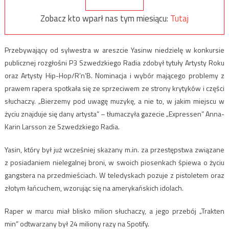
Zobacz kto wparł nas tym miesiącu:
Tutaj
Przebywający od sylwestra w areszcie Yasinw niedzielę w konkursie
publicznej rozgłośni P3 Szwedzkiego Radia zdobył tytuły Artysty Roku
oraz Artysty Hip-Hop/R’n’B. Nominacja i wybór mającego problemy z
prawem rapera spotkała się ze sprzeciwem ze strony krytyków i części
słuchaczy. „Bierzemy pod uwagę muzykę, a nie to, w jakim miejscu w
życiu znajduje się dany artysta” – tłumaczyła gazecie „Expressen” Anna-
Karin Larsson ze Szwedzkiego Radia.
Yasin, który był już wcześniej skazany m.in. za przestępstwa związane
z posiadaniem nielegalnej broni, w swoich piosenkach śpiewa o życiu
gangstera na przedmieściach. W teledyskach pozuje z pistoletem oraz
złotym łańcuchem, wzorując się na amerykańskich idolach.
Raper w marcu miał blisko milion słuchaczy, a jego przebój „Trakten
min” odtwarzany był 24 miliony razy na Spotify.