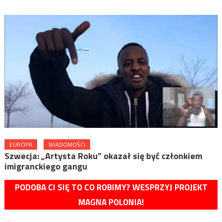
EUROPA
WIADOMOŚCI
Szwecja: „Artysta Roku” okazał się być członkiem
imigranckiego gangu
PODOBA CI SIĘ TO CO ROBIMY? WESPRZYJ PROJEKT
MAGNA POLONIA!