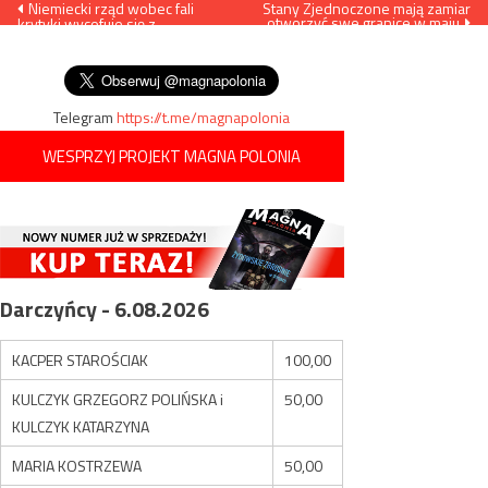
Nawigacja
Niemiecki rząd wobec fali
Stany Zjednoczone mają zamiar
otworzyć swe granice w maju
krytyki wycofuje się z
wpisu
wprowadzenia dodatkowych
obostrzeń
Telegram
https://t.me/magnapolonia
WESPRZYJ PROJEKT MAGNA POLONIA
Darczyńcy - 6.08.2026
KACPER STAROŚCIAK
100,00
KULCZYK GRZEGORZ POLIŃSKA i
50,00
KULCZYK KATARZYNA
MARIA KOSTRZEWA
50,00