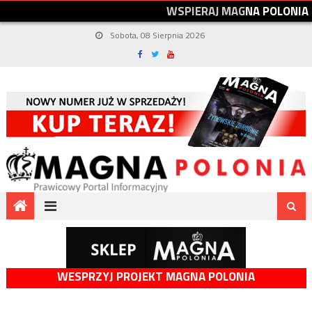
W
S
P
I
E
R
A
J
M
A
G
N
A
P
O
L
O
N
I
A
Sobota, 08 Sierpnia 2026
WESPRZYJ PROJEKT MAGNA POLONIA