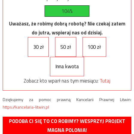
104%
Uważasz, że robimy dobrą robotę? Nie czekaj zatem
do jutra, wspieraj nas od dzisiaj.
30 zł
50 zł
100 zł
Inna kwota
Zobacz kto wparł nas tym miesiącu:
Tutaj
Dziękujemy za pomoc prawną Kancelarii Prawnej Litwin:
https://kancelaria-litwin.pl
PODOBA CI SIĘ TO CO ROBIMY? WESPRZYJ PROJEKT
MAGNA POLONIA!