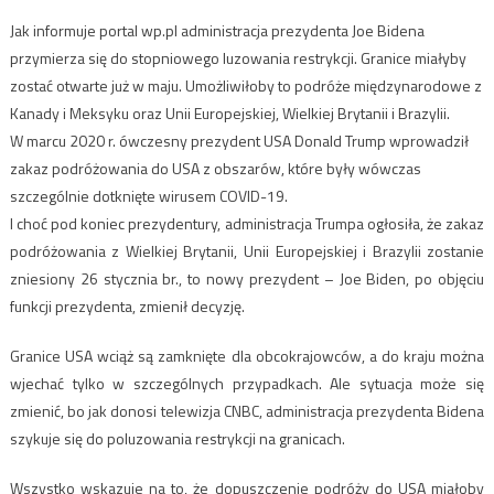
Jak informuje portal wp.pl administracja prezydenta Joe Bidena
przymierza się do stopniowego luzowania restrykcji. Granice miałyby
zostać otwarte już w maju. Umożliwiłoby to podróże międzynarodowe z
Kanady i Meksyku oraz Unii Europejskiej, Wielkiej Brytanii i Brazylii.
W marcu 2020 r. ówczesny prezydent USA Donald Trump wprowadził
zakaz podróżowania do USA z obszarów, które były wówczas
szczególnie dotknięte wirusem COVID-19.
I choć pod koniec prezydentury, administracja Trumpa ogłosiła, że​​ zakaz
podróżowania z Wielkiej Brytanii, Unii Europejskiej i Brazylii zostanie
zniesiony 26 stycznia br., to nowy prezydent – Joe Biden, po objęciu
funkcji prezydenta, zmienił decyzję.
Granice USA wciąż są zamknięte dla obcokrajowców, a do kraju można
wjechać tylko w szczególnych przypadkach. Ale sytuacja może się
zmienić, bo jak donosi telewizja CNBC, administracja prezydenta Bidena
szykuje się do poluzowania restrykcji na granicach.
Wszystko wskazuje na to, że dopuszczenie podróży do USA miałoby