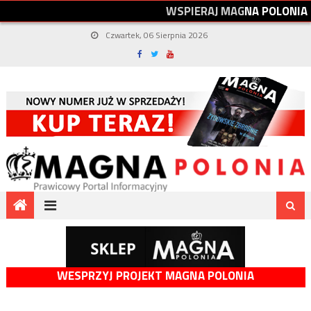
W
S
P
I
E
R
A
J
M
A
G
N
A
P
O
L
O
N
I
A
Czwartek, 06 Sierpnia 2026
WESPRZYJ PROJEKT MAGNA POLONIA