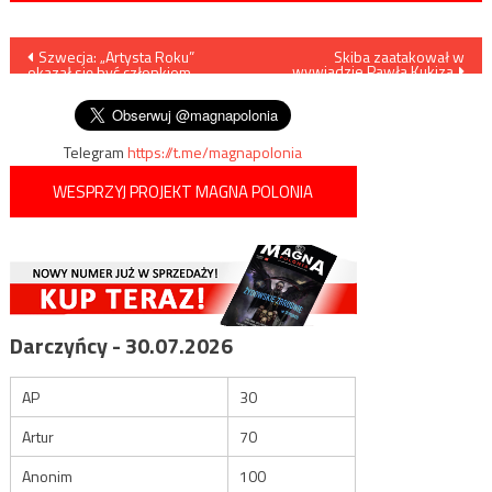
Nawigacja
Szwecja: „Artysta Roku”
Skiba zaatakował w
wywiadzie Pawła Kukiza
okazał się być członkiem
wpisu
imigranckiego gangu
Telegram
https://t.me/magnapolonia
WESPRZYJ PROJEKT MAGNA POLONIA
Darczyńcy - 30.07.2026
AP
30
Artur
70
Anonim
100