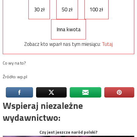
30 zł
50 zł
100 zł
Inna kwota
Zobacz kto wparł nas tym miesiącu:
Tutaj
Co wy na to?
Źródło: wp.pl
Wspieraj niezależne
wydawnictwo:
Czy jest jeszcze naród polski?