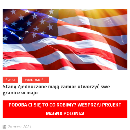
ŚWIAT
WIADOMOŚCI
Stany Zjednoczone mają zamiar otworzyć swe
granice w maju
PODOBA CI SIĘ TO CO ROBIMY? WESPRZYJ PROJEKT
MAGNA POLONIA!
24 marca 2021