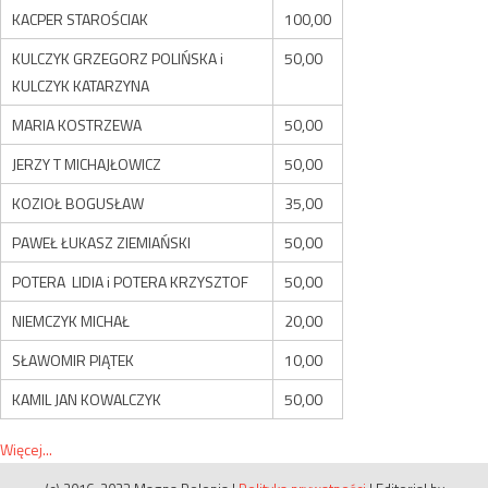
KACPER STAROŚCIAK
100,00
KULCZYK GRZEGORZ POLIŃSKA i
50,00
KULCZYK KATARZYNA
MARIA KOSTRZEWA
50,00
JERZY T MICHAJŁOWICZ
50,00
KOZIOŁ BOGUSŁAW
35,00
PAWEŁ ŁUKASZ ZIEMIAŃSKI
50,00
POTERA LIDIA i POTERA KRZYSZTOF
50,00
NIEMCZYK MICHAŁ
20,00
SŁAWOMIR PIĄTEK
10,00
KAMIL JAN KOWALCZYK
50,00
Więcej...