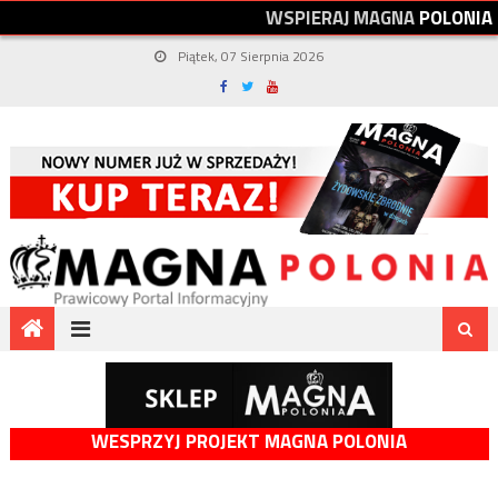
W
S
P
I
E
R
A
J
M
A
G
N
A
P
O
L
O
N
I
A
Piątek, 07 Sierpnia 2026
WESPRZYJ PROJEKT MAGNA POLONIA