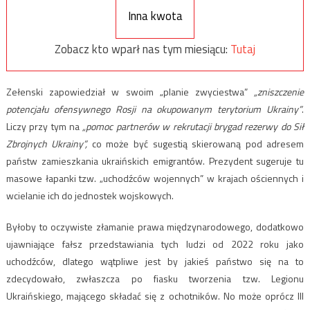
Inna kwota
Zobacz kto wparł nas tym miesiącu:
Tutaj
Zełenski zapowiedział w swoim „planie zwyciestwa”
„
zniszczenie
potencjału ofensywnego Rosji na okupowanym terytorium Ukrainy”
.
Liczy przy tym na
„
pomoc partnerów w rekrutacji brygad rezerwy do Sił
Zbrojnych Ukrainy”,
co może być sugestią skierowaną pod adresem
państw zamieszkania ukraińskich emigrantów. Prezydent sugeruje tu
masowe łapanki tzw. „uchodźców wojennych” w krajach ościennych i
wcielanie ich do jednostek wojskowych.
Byłoby to oczywiste złamanie prawa międzynarodowego, dodatkowo
ujawniające fałsz przedstawiania tych ludzi od 2022 roku jako
uchodźców, dlatego wątpliwe jest by jakieś państwo się na to
zdecydowało, zwłaszcza po fiasku tworzenia tzw. Legionu
Ukraińskiego, mającego składać się z ochotników. No może oprócz III