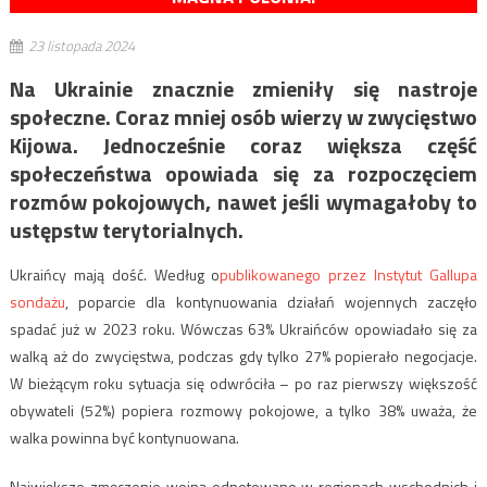
23 listopada 2024
Na Ukrainie znacznie zmieniły się nastroje
społeczne. Coraz mniej osób wierzy w zwycięstwo
Kijowa. Jednocześnie coraz większa część
społeczeństwa opowiada się za rozpoczęciem
rozmów pokojowych, nawet jeśli wymagałoby to
ustępstw terytorialnych.
Ukraińcy mają dość. Według o
publikowanego przez Instytut Gallupa
sondażu
, poparcie dla kontynuowania działań wojennych zaczęło
spadać już w 2023 roku. Wówczas 63% Ukraińców opowiadało się za
walką aż do zwycięstwa, podczas gdy tylko 27% popierało negocjacje.
W bieżącym roku sytuacja się odwróciła – po raz pierwszy większość
obywateli (52%) popiera rozmowy pokojowe, a tylko 38% uważa, że
walka powinna być kontynuowana.
Największe zmęczenie wojną odnotowano w regionach wschodnich i