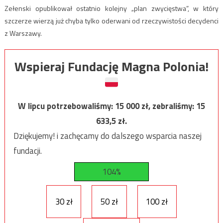
Zełenski opublikował ostatnio kolejny „plan zwycięstwa”, w który
szczerze wierzą już chyba tylko oderwani od rzeczywistości decydenci
z Warszawy.
Wspieraj Fundację Magna Polonia!
W lipcu potrzebowaliśmy:
15 000
zł, zebraliśmy:
15
633,5
zł.
Dziękujemy! i zachęcamy do dalszego wsparcia naszej
fundacji.
104%
30 zł
50 zł
100 zł