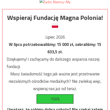
Wspieraj Fundację Magna Polonia!
Lipiec 2026
W lipcu potrzebowaliśmy:
15 000
zł, zebraliśmy:
15
633,5
zł.
Dziękujemy! i zachęcamy do dalszego wsparcia naszej
fundacji.
Masz świadomość tego jak ważne jest przetrwanie
niezależnych ośrodków medialnych? Nie zwlekaj więc,
wspieraj nas już od teraz.
104%
Uważasz, że robimy dobrą robotę? Nie czekaj zatem