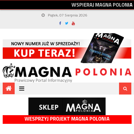
W
S
P
I
E
R
A
J
M
A
G
N
A
P
O
L
O
N
I
A
Piątek, 07 Sierpnia 2026
WESPRZYJ PROJEKT MAGNA POLONIA