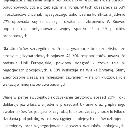
południowych, gdzie przebiega linia frontu. W tych obszarach aż 63%
mieszkańców chce jak najszybszego zakończenia konfliktu, a jedynie
27% opowiada się za dalszymi działaniami zbrojnymi. W Kijowie
poparcie dla kontynuowania wojny spadło aż o 39 punktów
procentowych.
Dla Ukraińców szczególnie ważne są gwarancje bezpieczeństwa ze
strony międzynarodowych sojuszy. Aż 70% respondentów uważa, że
państwa Unii Europejskiej powinny odegrać kluczową rolę w
negocjacjach pokojowych, a 63% wskazuje na Wielką Brytanię. Stany
Zjednoczone cieszą się mniejszym zaufaniem – na ich kluczową rolę
wskazuje mniej niż połowa badanych.
Wiarę w pełne zwycięstwo i odzyskanie terytoriów sprzed 2014 roku
deklaruje już właściwie jedynie prezydent Ukrainy oraz grupka jego
zwolenników. Nie jest jasne, czy robią to szczerze, czy chodzi tu tylko o
działania pod publikę, w celu wyciągnięcia kolejnych datków uzbrojenia
i pieniędzy oraz wynegocjowania lepszych warunków pokojowych.