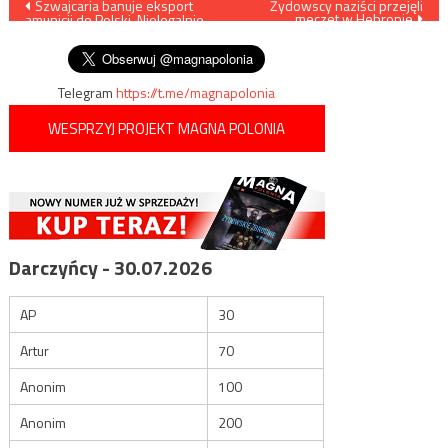
Nawigacja
Szwajcaria banuje eksport
Żydowscy naziści przejęli
meczet w Hebronie
amunicji do Polski. Nielegalnie
wpisu
oddawano ją Ukrainie
Telegram
https://t.me/magnapolonia
WESPRZYJ PROJEKT MAGNA POLONIA
Darczyńcy - 30.07.2026
AP
30
Artur
70
Anonim
100
Anonim
200