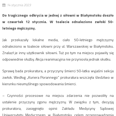
14 stycznia 2023
Do tragicznego odkrycia w jednej z siłowni w Białymstoku doszło
w czwartek 12 stycznia. W toalecie odnaleziono zwłoki 50-
letniego mężczyzny.
Jak przekazały lokalne media, ciało 50-letniego mężczyzny
odnaleziono w toalecie siłowni przy ul. Warszawskiej w Białymstoku.
Znalazł je inny użytkownik siłowni. Tuż po tym na miejscu pojawiły się
odpowiednie służby. Akcja reanimacyjna nie przyniosła jednak skutku.
Sprawę bada prokuratura, a przyczyny śmierci 50-latka wyjaśni sekcja
zwłok. Według „Kuriera Porannego” prokuratura wszczęła śledztwo w
kierunku nieumyślnego spowodowania śmierci.
– Czynności procesowe na miejscu zdarzenia nie pozwoliły na
ustalenie przyczyny zgonu mężczyzny. W związku z tym, decyzją
prokuratora, zasięgnięto opinii Zakładu Medycyny Sądowej
Uniwersytetu Medycznego w Białymstoku celem przeprowadzenia