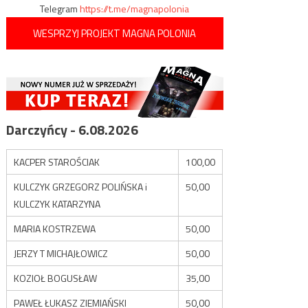
Telegram
https://t.me/magnapolonia
WESPRZYJ PROJEKT MAGNA POLONIA
Darczyńcy - 6.08.2026
KACPER STAROŚCIAK
100,00
KULCZYK GRZEGORZ POLIŃSKA i
50,00
KULCZYK KATARZYNA
MARIA KOSTRZEWA
50,00
JERZY T MICHAJŁOWICZ
50,00
KOZIOŁ BOGUSŁAW
35,00
PAWEŁ ŁUKASZ ZIEMIAŃSKI
50,00