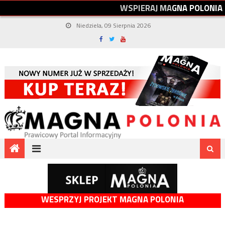
W
S
P
I
E
R
A
J
M
A
G
N
A
P
O
L
O
N
I
A
Niedziela, 09 Sierpnia 2026
WESPRZYJ PROJEKT MAGNA POLONIA