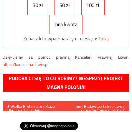
30 zł
50 zł
100 zł
Inna kwota
Zobacz kto wparł nas tym miesiącu:
Tutaj
Dziękujemy za pomoc prawną Kancelarii Prawnej Litwin:
https://kancelaria-litwin.pl
PODOBA CI SIĘ TO CO ROBIMY? WESPRZYJ PROJEKT
MAGNA POLONIA!
Nawigacja
Wielka Brytania przekaże
Sieć Badawcza Łukasiewicz
zaprezentowała cyfrową
Ukrainie 12 czołgów
rekonstrukcję swojego
wpisu
Challenger 2, pierwsze 4
patrona
niezwłocznie